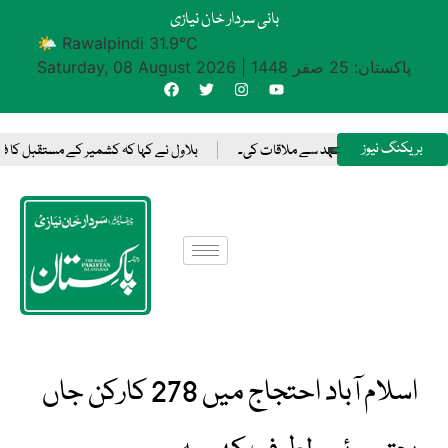
بانی سردار خان نیازی
🌤 Rawalpindi 31.9°C
پاکستان: 25 صفر 1448
|
Saturday, 08 August 2026
بریکنگ نیوز
 میں سعودی ولی عہد سے ملاقات کی۔
بلاول نے کہا کہ کشمیر کے مستقبل کا فیصل
اسلام آباد احتجاج میں 278 کارکن جاں