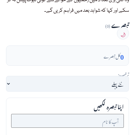
وہ اتنی بڑی تعداد میں زخمیوں کے حوالے سے کوئی ثبوت پیش نہ کر
سکے اور کہا کہ شواہد بعد میں فراہم کریں گے۔
تبصرے
(0)
🌙
0
کل تبصرے
ترتیب:
اپنا تبصرہ لکھیں