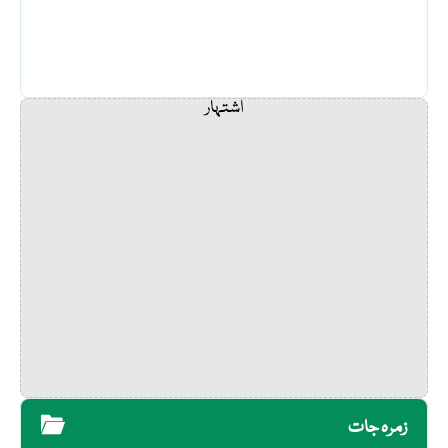
اشتہار
زمرہ جات