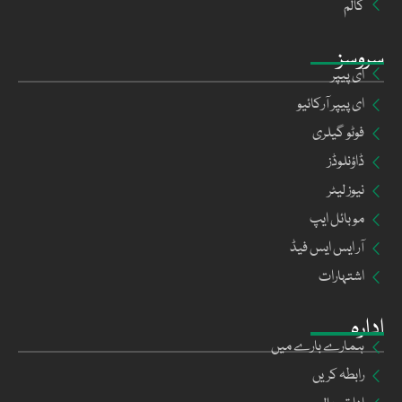
کالم
سروسز
ای پیپر
ای پیپر آرکائیو
فوٹو گیلری
ڈاؤنلوڈز
نیوز لیٹر
موبائل ایپ
آر ایس ایس فیڈ
اشتہارات
ادارہ
ہمارے بارے میں
رابطہ کریں