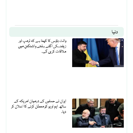
دنیا
وائٹ ہاؤس کا کہنا ہے کہ ٹرمپ اور
زیلنسکی اگلے ہفتے واشنگٹن میں
ملاقات کریں گے۔
ایران نے حملوں کے درمیان امریکہ کے
ساتھ ایم او یو کو معطل کرنے کا اعلان کر
دیا۔