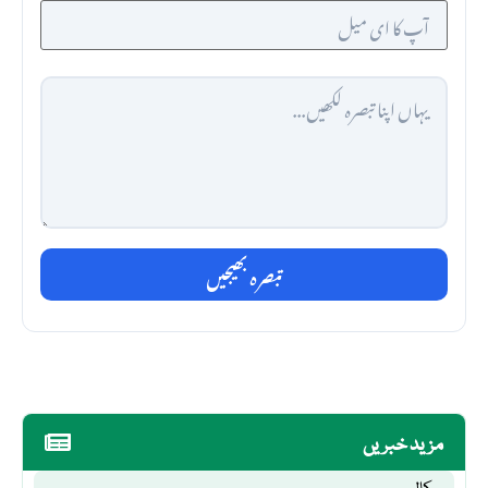
تبصرہ بھیجیں
مزید خبریں