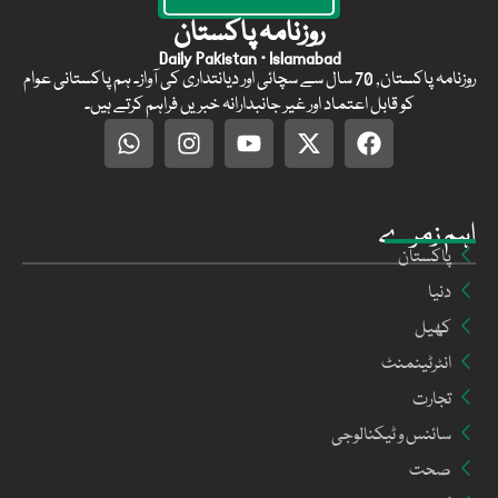
روزنامہ پاکستان
Daily Pakistan · Islamabad
روزنامہ پاکستان, 70 سال سے سچائی اور دیانتداری کی آواز۔ ہم پاکستانی عوام
کو قابل اعتماد اور غیر جانبدارانہ خبریں فراہم کرتے ہیں۔
اہم زمرے
پاکستان
دنیا
کھیل
انٹرٹینمنٹ
تجارت
سائنس و ٹیکنالوجی
صحت