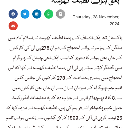
بحق ہوئے، لطیف کھوسہ
Thursday, 28 November,
2024
پاکستان تحریک انصاف کے رہنما لطیف کھوسہ نے اسلام آباد میں
منگل کے روز ہونے والے احتجاج کے دوران 278 پی ٹی آئی کارکنوں
کے جاں بحق ہونے کا دعوی کیا ہے۔ایک نجی چینل کے پروگرام
میں گفتگو کرتے ہوئے پی ٹی آئی رہنما لطیف کھوسہ نے کہا کہ اس
احتجاج میں ہماری جماعت کے 278 کارکنوں کی جانیں گئیں،
تاہم جب پروگرام کے میزبان نے ان سے ان جاں بحق کارکنوں میں
سے 8 کا نام پوچھا تو انہوں نے جواب دیا کہ یہ معلومات ایڈووکیٹ
جنرل خیبر پختونخوا نے فراہم کی ہیں۔لطیف کھوسہ نے مزید کہا کہ
26 نومبر کو پی ٹی آئی کے 1900 کارکن گولیوں سے زخمی ہوئے، تاہم