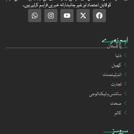
کو قابل اعتماد اور غیر جانبدارانہ خبریں فراہم کرتے ہیں۔
اہم زمرے
پاکستان
دنیا
کھیل
انٹرٹینمنٹ
تجارت
سائنس و ٹیکنالوجی
صحت
کالم
سروسز