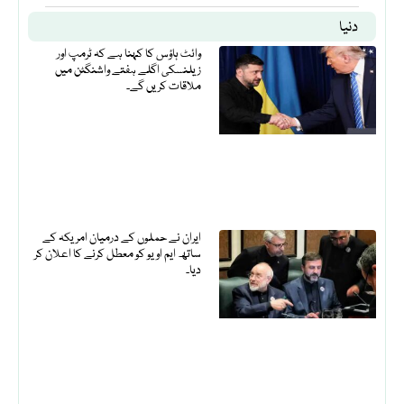
دنیا
وائٹ ہاؤس کا کہنا ہے کہ ٹرمپ اور
زیلنسکی اگلے ہفتے واشنگٹن میں
ملاقات کریں گے۔
ایران نے حملوں کے درمیان امریکہ کے
ساتھ ایم او یو کو معطل کرنے کا اعلان کر
دیا۔