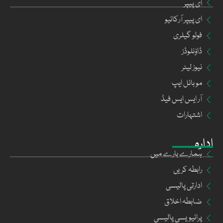
ای پیپر
ای پیپر آرکائیو
فوٹو گیلری
ڈاؤنلوڈز
نیوز لیٹر
موبائل ایپ
آر ایس ایس فیڈ
اشتہارات
ادارہ
ہمارے بارے میں
رابطہ کریں
ادارتی پالیسی
ضابطہ اخلاق
پرائیویسی پالیسی