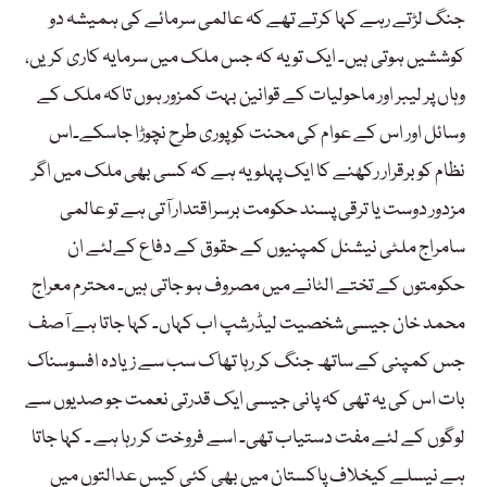
جنگ لڑتے رہے کہا کرتے تھے کہ عالمی سرمائے کی ہمیشہ دو
کوششیں ہوتی ہیں۔ ایک تو یہ کہ جس ملک میں سرمایہ کاری کریں،
وہاں پر لیبر اور ماحولیات کے قوانین بہت کمزور ہوں تاکہ ملک کے
وسائل اور اس کے عوام کی محنت کو پوری طرح نچوڑا جاسکے۔اس
نظام کو برقرار رکھنے کا ایک پہلو یہ ہے کہ کسی بھی ملک میں اگر
مزدور دوست یا ترقی پسند حکومت برسراقتدار آتی ہے تو عالمی
سامراج ملٹی نیشنل کمپنیوں کے حقوق کے دفاع کےلئے ان
حکومتوں کے تختے الٹانے میں مصروف ہو جاتی ہیں۔ محترم معراج
محمد خان جیسی شخصیت لیڈرشپ اب کہاں۔ کہا جاتا ہے آصف
جس کمپنی کے ساتھ جنگ کر رہا تھا ک سب سے زیادہ افسوسناک
بات اس کی یہ تھی کہ پانی جیسی ایک قدرتی نعمت جو صدیوں سے
لوگوں کے لئے مفت دستیاب تھی۔ اسے فروخت کر رہا ہے ۔ کہا جاتا
ہے نیسلے کیخلاف پاکستان میں بھی کئی کیس عدالتوں میں