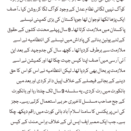
کو آگ نہیں لگائی نظام عدل کے وجود کو آگ لگا کر روشن کیا ۔ آصف
ایک پڑھا لکھا نوجوان تھا جو پاکستان کی بڑی کمپنی نیسلے
پاکستان میں ملازمت کرتا تھا۔ 9 سال پہلے محنت کشوں کے حقوق
کےلئے یونین بنانے کی پاداش میں نیسلے کی انتظامیہ نے اسے
ملازمت سے برطرف کردیا تھا ۔ کچھ سال کی جدوجہد کے بعد این
آئی آر سی میں آصف اپنا کیس جیت چکا تھا اور کمیشن نے اسے
ملازمت پر بحال بھی کردیا تھا۔ لیکن انتظامیہ نے اس کو اس کا حق
دینے کے بجائے فیصلے کے خلاف اپیل دائر کردی اور بعد میں
ہائکورٹ میں رٹ کردی۔ یہ سلسلہ 9 سال تک چلتا رہا اور ہائکورٹ
کے جج صاحب مسلسل تاخیری حربے استعمال کرتے رہے۔ ججز
کی اس پریکٹس کا سامنا اسلام آباد ہائی کورٹ میں راقم دیکھ چکا
ہے۔ جب ایک ممبر ایف ایس ٹی کے خلاف ہراس منٹ کے کیس