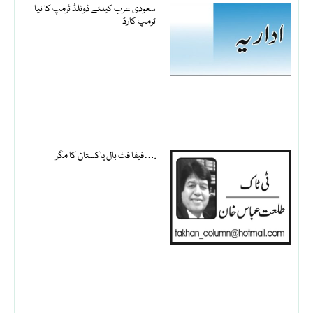
سعودی عرب کیلئے ڈونلڈ ٹرمپ کا نیا
ٹرمپ کارڈ
فیفا فٹ بال پاکستان کا مگر….