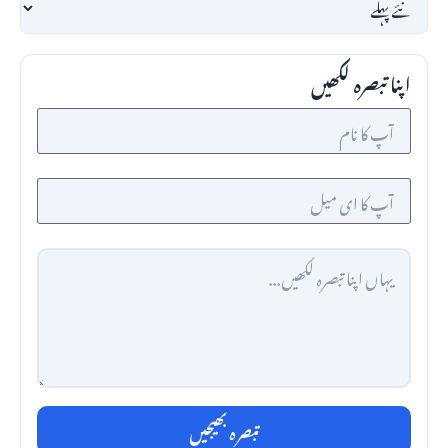
اپنا تبصرہ لکھیں
تبصرہ بھیجیں