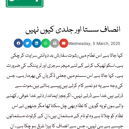
انصاف سستا اور جلدی کیوں نہیں
Wednesday, 5 March, 2025
کہا جاتا ہے اس نطام میں رشوت سفارش بد دیانتی سرایت کر چکی
ہے۔اسکو ٹھیک کرنے کےلئے میجر سرجری اور ٹریننگ کی ضرورت
ہے۔ کہا جاتا ہے اس سسٹم میں جعلی ڈگریاں کی بھرمار ہے۔ جس
کی وجہ سے یہ دو نمبر کام کرتے ہیں پیسے بناتے ہیں۔موت سے
ڈرتے ہیں خدا سے ڈرتے نہیں۔ اگرججز ایماندار دلیر خدا خوفی رکھنے
والے ہوں تو یہ گوروں کا نظام بھی چل سکتا تھا مگر جنھوں نے اس
نظام کو چلانا ہے وہ تو نام کے مسلمان ہیں۔ان کے کرتوت مسلمانوں
جیسے ہے ہی نہیں۔ جس سے انصاف کا بیڑا غرق ہو چکا ہے۔ ان