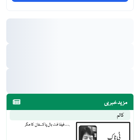
مزید خبریں
کالم
فیفا فٹ بال پاکستان کا مگر….