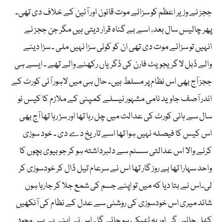
ججز نے وزیر اعظم کو سزائے موت قانون اور آئین کے خلاف دی تھی۔
پھر چالیس سال بعد، اسے بے گناہ قرار دیتی ہیں مگر جن ججز نے
انہیں تو سزائے موت دی تھی ان کو کوئی سزا نہیں ملی ۔ سزا دینے
والے ڈبل لا گریجویٹ فارن کی ڈگریاں رکھنے والے تھے ۔ ایسے ہی
ججز آج بھی اس نظام پر مسلط ہیں۔ حال ہی میں لاہور آئی کورٹ کے
اندر آصف جاوید نامی مشہور نیسلے کمپنی کے ملازم کا کیس نو
سال سے ہائی کورٹ کی عدالت میں چل رہا تھا اور سڑ رہا تھا آج بھی
اس کیس کا فیصلہ نہیں ہوا تھا اسے تاریخ دے دی ۔ خود سوزی
کرنے والا اس عدالتی سسٹم سے دلبرداشتہ ہو کر جو بیوی بچوں کا
واحد سہارا تھا بے روز گار تھا اس نے سرعام تیل ڈال کر خودسوزی کر
لی۔اس نے بتا دیا کہ میں تو اپنے جسم کی شمع جلا کر جارہا ہوں
شائد میری اس خودسوزی کی روشنی سے عدل کے نظام کی آنکھیں
کھل جائیں گی اور یہ ٹھیک ہو جائے گا ۔ اس نے اپنے بے بس وجود