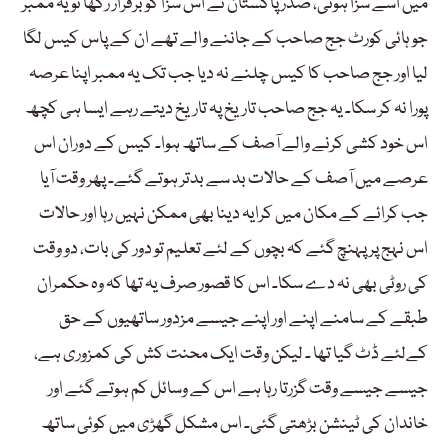
میں اسے سزا ہوئی، صدر پاکستان نے اس سزا کو برقرار رکھا تو یہ ممبر
جو ہائی کورٹ جج صاحب کے جاننے والے تھے ان کے پاس کیس لگا
لیا اور جج صاحب کا کیس چلنے نہ دیا جب تک یہ ممبر اپنا عرصہ
پورا نہ کر سکا۔ یہ جج صاحب تاریخ پہ تاریخ دیتے رہے ایسا ہی کچھ
اس خود کشی کرنے والے آصف کے ساتھ ہوا۔ کیس کے دوران اس
عرصے میں آصف کے حالات بد سے بدتر ہوتے گئے۔ پھر وقت آیا
جب کرائے کے مکان میں کرایہ دینا بھی ممکن نہیں رہا اور حالات
اس نہج پر پہنچ گئے کہ بچوں کے لئے تعلیم تو دور کی بات، دو وقت
کی روٹی بھی نہ دے سکا۔ اس کا قصور صرف یہ تھا کہ وہ حکمران
طبقے کے سامنے اپنے اور اپنے جیسے مزدور ساتھیوں کے حق
کےلئے ڈٹ گیا تھا ۔ لیکن وقت ایک محنت کش کی کمزوری ہے،
جیسے جیسے وقت گزرتا رہا ہے اس کے وسائل کم ہوتے گئے اور
خاندان کی ٹینشن بڑھتی گئی۔ اس مشکل گھڑی میں کوئی ساتھ