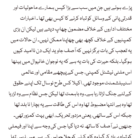
پڑے ہوئے ہیں جن میں سب سے بڑا کیس ہمارے ماحولیات اور
قدرتی پانی کے وسائل کو تباہ کرنے کا کیس بھی تھا ۔ اخبارات
مختلف اداروں کے خلاف مضمون چھاپ دیتے ہیں لیکن ان بڑی
کمپنیوں کے خلاف کچھ بھی چھاپنا ممکن نہیں۔ ان حالات میں
یہ تعجب کی بات ہرگز نہیں کہ آصف جاوید ایک دن ناامید کیوں
ہوگیا۔ بلکہ حیرت کی بات یہ ہے کہ یہ نوجوان خانیوال میں بیٹھا
اس ملٹی نیشنل کمپنی، جس کے پیچھے مقامی اور عالمی
اسٹیبلشمنٹ موجود تھی، اکیلا کس طرح نو سال تک اپنے حقوق
کےلئے جنگ لڑتا رہا ہے۔ وہ باہمت تھا لیکن جس نظام سے وہ لڑرہا
تھا وہ بے انتہا مضبوط تھا وہ اس کی طاقت سے یہ بچارا نا بلد تھا
جبکہ اس کے ساتھی، یعنی مزدور تحریک، ابھی بہت کمزور تھی۔
جنھوں نے آصف کا ساتھ نہ دیا گیا جس کی وجہ سے اپنا اور فیملی
کو تباہ برباد کر گیا وہ کام کرنے کو چلا جو اس کے بس میں نہیں تھا