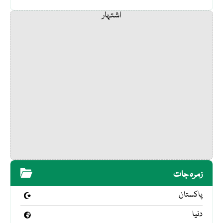
اشتہار
زمرہ جات
پاکستان
دنیا