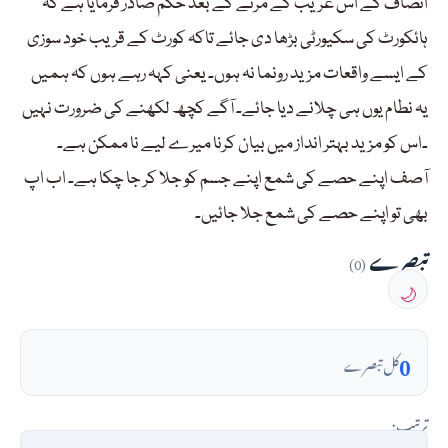
انصاف کے اس غریب کے مرنے کے بعد حکم صادر فرمایا ہے کہ
ہائکورٹ کی سکیورٹی بڑھا دی جائے تاکہ کورٹ کے قریب خود سوزی
کے ایسے واقعات مزید رونما نہ ہوں۔ یعنی کہہ رہے ہوں کہ ہمیں
یہ نطام یوں ہی چلانے دیا جائے۔ آگے کچھ لکھنے کی ضرورت نہیں
۔اس کو مزید بہتر انداز میں بیان کرنا میرے لیے نا ممکن ہے۔
آصف اپنے حصے کی شمع اپنے جسم کو جلا کر جا چکا ہے۔ اب اپ
بھی تو اپنے حصے کی شمع جلا جائیں۔
تبصرے
(0)
🌙
0
کل تبصرے
ترتیب: