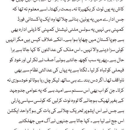
کاش یہ یوں ٹوٹ کر بکھیرتا نہ۔ ہمت رکھتا۔ اسے معلوم نہ تھا کہ
جس ادارے میں یہ یونین، بنانے چلا تھا وہ ایک پاکستانی فورڈ
کمپنی ہی نہیں یہ سوئس ملٹی نیشنل کمپنی کا ذیلی ادارہ بھی
ہے جو پاکستان میں چھایا ہوا ہے۔ انکے خلاف کیس ہیں مگر انہیں
کوئی سزا دینے والا نہیں ۔ اس ملک کی عدالتوں کا کہا جاتا ہے برا
حال ہے ۔ پھر یہ سب کچھ جانتے ہوئے آصف نے ٹکر لی اور خود کو
فیملی کو تباہ کر لیا ۔ لگتا ہے یہ یہاں کی عدالتی نظام سے بھی
ناواقف تھا۔ اگر دس بندے ہی ساتھ لیکر چل رہا ہوتا تو خودسوزی نہ
کرتا۔ جن کو اب بھی اس سسٹم سے امید ہے کہ یہ عوامی جدوجہد
کے بغیر ٹھیک ہوجائے گا تو وہ نوٹ کرلیں کہ کونسی سیاسی پارٹی
ہے جس نے اس ایشو پر تحریک چلانے کی بات کی ہو ؟ واحد ایکشن
اس جج نے لیا ہے ۔ کہا جاتا ہے جنہوں نے آگ میں جھلکتے