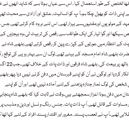
بلھا تخلص کے طور استعمال کیا ، اس سے عیاں ہوتا ہے کہ شاید انھوں نے خ
کرکے اپنی ذات کو بھول چکا ہو۔آ پ کو انسانیت، عشق اور آزادی سے محبت تھی
ہد کے مولویوں اورمفتیوںسے بیزار تھے، اس لئے ہر وہ کام کرتے تھے،جس
یکھا اور گوا لیار کی ایک طوائف سے رقص کی تربیت لی۔وہ ہیجڑوں کے
یت کے انتظار میں عورتوں کے کپڑے پہن کر رقص کرتے تھے،بلھے شاہ نے
حضرت بلھے شاہ امام مسجد کے بیٹے تھے،لوگ ان سے بہتر رویے کی توقع ر
تھے۔ بلھے شاہ خود سید زادے تھے لیکن آرائیں قوم کے شاہ عنایت کے ہاتھ پ
 انکار کردیا اور لوگوں نے اُن کو اپنے قبرستان میں دفن کرنے نہیں دیا ،پھر بلھے
شخص کی لوگ نماز جنازہ پڑھنے کےلئے آمادہ نہیں تھے ا ور اُن کو اپنے
ستان میں دفن ہونا اعزاز سمجھتے ہیں۔وقت نے ثابت کیا کہ بلھے شاہ پنجاب
 مساوات کے قائل تھے، آپ ذات پات، جنس ،رنگ و نسل اوردین و مذہب پر
لابی تھے۔آپ نے تعصب پسند ، مغرور اور اقتدار پسند افراد کےلئے کہا تھاک