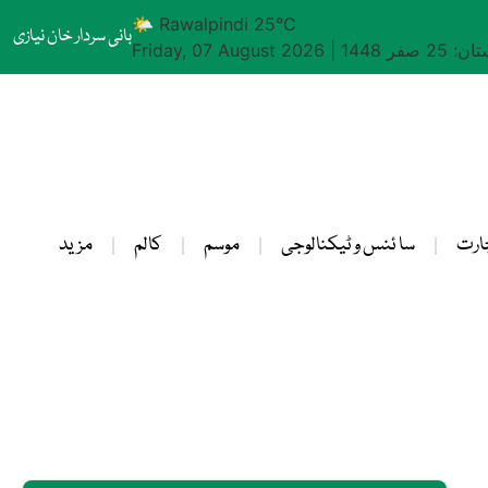
🌤 Rawalpindi 25°C
بانی سردار خان نیازی
25 صفر 1448
|
Friday, 07 August 2026
ارت
سا ئنس و ٹیکنالوجی
موسم
کالم
مزید