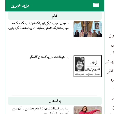
مزید خبریں
کالم
سعودی عرب، ترکی اور پاکستان نے مکہ مکرمہ
میں مشترکہ دفاعی معاہدے پر دستخط کر دیئے۔
وان
ی
نے
فیفا فٹ بال پاکستان کا مگر….
کھ نے
قائی
زہ
ر
پاکستان
ندا یاسر نے انکشاف کیا کہ وہ فٹنس پر گھنٹوں
کیوں صرف کرتی ہیں۔