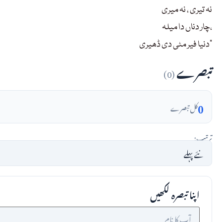
نہ تیری ، نہ میری
چار دناں دا میلہ،
دنیا فیر مٹی دی ڈھیری”
تبصرے
(0)
0
کل تبصرے
ترتیب:
اپنا تبصرہ لکھیں