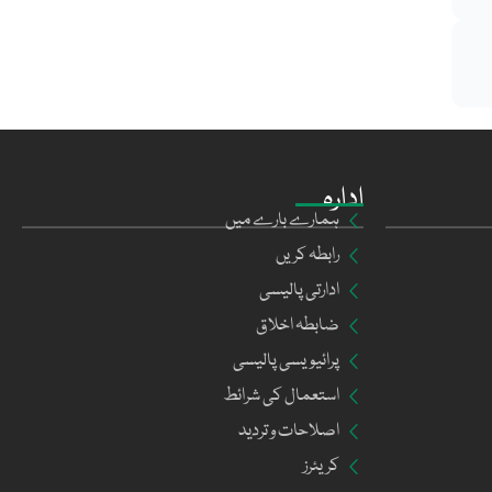
ادارہ
ہمارے بارے میں
رابطہ کریں
ادارتی پالیسی
ضابطہ اخلاق
پرائیویسی پالیسی
استعمال کی شرائط
اصلاحات و تردید
کریئرز