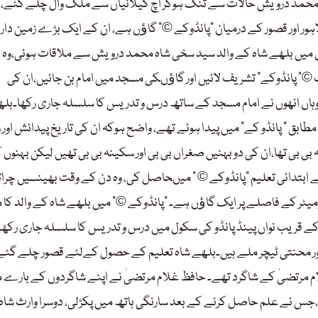
اہ محمد درویش حالات سے تنگ ہوکر اُچ گیلانیاں سے ملک وال چلے گئے، و
ور اور قصور کے درمیان “پانڈوکے ©” گاﺅں ہے، ان کے ایک بڑے زمین دار پ
 میں بلھے شاہ کے والد سید سخی شاہ محمد درویش سے ملاقات ہوئی،وہ 
” پانڈوکے” تشریف لائیں اور گاﺅںکی مسجد میں امام بن جائیں،ان کی
ہاں انھوں نے امام مسجد کے ساتھ درس و تدریس کا سلسلہ جاری رکھا۔بل
یات کے مطابق ” پانڈو کے” میں پیدا ہوئے تھے، واضح ہوکہ ان کی تاریخ پیدائش اور
بی بی تھا،ان کی دو بہنیں صغراں بی بی اور سکینہ بی بی تھیں لیکن بہنوں 
 نے ابتدائی تعلیم “پانڈوکے © ” میںحاصل کی، وہ دن کے وقت بھینسیں چرا
پر28کلومیٹر دائیں جانب پانچ کلومیٹر کے فاصلے پر ایک گاﺅں ہے۔ “پانڈوکے ©” میں بلھے شاہ کے والد کا 
“کے قریب نواں پینڈ پانڈو کی سکول میں درس و تدریس کا سلسلہ جاری رکھ
ور محنتی ٹیچر ملے ہیں۔بلھے شاہ تعلیم کے حصول کےلئے قصور چلے گئے
 مرتضیٰ کے شاگرد تھے۔ حافظ غلام مرتضیٰ نے اپنے شاگردوں کے بارے 
جس نے علم حاصل کرنے کے بعد سارنگی ہاتھ میں پکڑلی، دوسرا وارث شاہ 