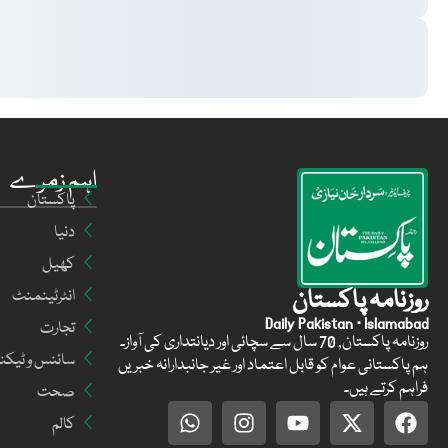
اہم زمرے
پاکستان
دنیا
کھیل
روزنامہ پاکستان
انٹرٹینمنٹ
Daily Pakistan · Islamabad
تجارت
روزنامہ پاکستان, 70 سال سے سچائی اور دیانتداری کی آواز۔
سائنس و ٹیکن
ہم پاکستانی عوام کو قابل اعتماد اور غیر جانبدارانہ خبریں
فراہم کرتے ہیں۔
صحت
کالم