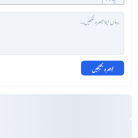
تبصرہ بھیجیں