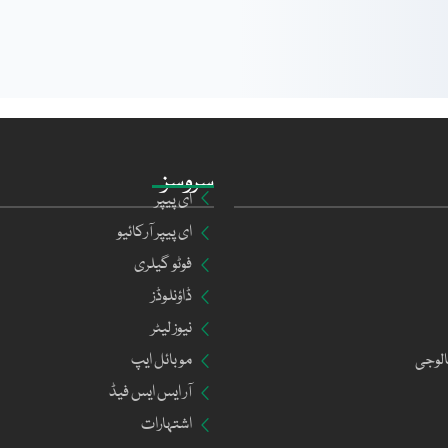
سروسز
ای پیپر
ای پیپر آرکائیو
فوٹو گیلری
ڈاؤنلوڈز
نیوز لیٹر
الوجی
موبائل ایپ
آر ایس ایس فیڈ
اشتہارات