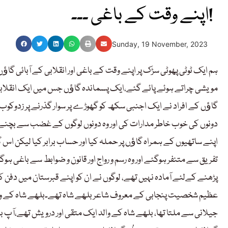
اپنے وقت کے باغی ۔۔۔!
Sunday, 19 November, 2023
ہم ایک ٹوٹی پھوٹی سڑک پر اپنے وقت کے باغی اور انقلابی کے آبائی گا
مویشی چراتے ہوئے پائے گئے،ایک پسماندہ گاﺅں جس میں ایک انقلابی،
گاﺅں کے افراد نے ایک اجنبی سکھ کو گھوڑے پر سوار گذرنے پر زدوکوب ک
دونوں کی خوب خاطر مدارات کی اور وہ دونوں لوگوں کے غضب سے بچنے 
اپنے ساتھیوں کے ہمراہ گاﺅں پر حملہ کیا اور حساب برابر کیا لیکن اس 
تفریق سے متنفر ہوگئے اور وہ رسم و رواج اور قانون و ضوابط سے باغی ہوگ
پڑھنے کےلئے آمادہ نہیں تھے، لوگوں نے ان کو اپنے قبرستان میں دفن کرن
عظیم شخصیت پنجابی کے معروف شاعر بلھے شاہ تھے۔بلھے شاہ کے والد 
جیلانی سے ملتا تھا، بلھے شاہ کے والد ایک متقی اور درویش تھے،آپ بہ