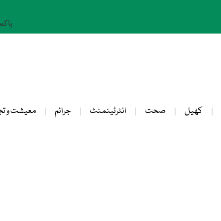
پاکستان: 
کھیل
صحت
انٹرٹینمنٹ
جرائم
معیشت و تج