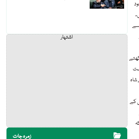
ود
۔
 سے
اشتہار
کھتے
ر بیعت کی، بلھے شاہ فرقوں اور ذات پات کے خلاف تھے۔جب22 اگست
 شاہ
ی کے
ہ
زمرہ جات