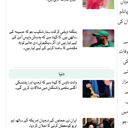
ہاں
انڈو
ان کی
بنگلہ دیشی کرکٹ سٹار شکیب جو کہ حسینہ کے
ساتھی ہیں، کا کہنا ہے کہ وہ وطن واپس آنے کے
ھے
لیے تیار ہیں اور اگر سیکیورٹی دی جائے تو وہ
مقدمے کا سامنا کرنے کے لیے تیار ہیں۔
 وفات
کی
تے
دنیا
مزار
وائٹ ہاؤس کا کہنا ہے کہ ٹرمپ اور زیلنسکی
اگلے ہفتے واشنگٹن میں ملاقات کریں گے۔
ے
،
میں
ایران نے حملوں کے درمیان امریکہ کے ساتھ ایم
جو
او یو کو معطل کرنے کا اعلان کر دیا۔