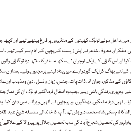
ﺅں میںداخل ہوئے تولوگ کھیتوں کے منڈیروں پر فارغ بیٹھے تھے اور کچھ ج
 مفکر اور معروف شاعر نے اپنی زیست کے پچپن کے ایام بسر کیے تھے ۔اس
یا اور اس گاﺅں کے ایک نوجوان نے سکھ مسافر کا ساتھ دیا تو گاﺅں والوں 
کےلئے بھاگ کر ایک گوردوارے میں پناہ لینے پر مجبور ہوئے۔ بعدازاں س
گاﺅں کے مذکورہ جوان انا، ذات پات، جنس، زبان و نسل ، دین ومذہب اور علا
ئے ، وہ پوری زندگی باغی رہے ،جب وہ انتقال فرماگئے تو لوگ ان کی نماز جنا
ے نہیں دیا، ملنگوں، بھنگیوں اور ہیجڑوں نے انہیں ویرانے میں دفن کیا۔ یہ
کا نام سخی شاہ محمد درویش تھا۔ آپ کا خاندانی سلسلہ شیخ عبدالقاد
اولپور کی تحصیل شجاع آباد کی سب تحصیل جلال پور پیروالا کے علاقے اُچ