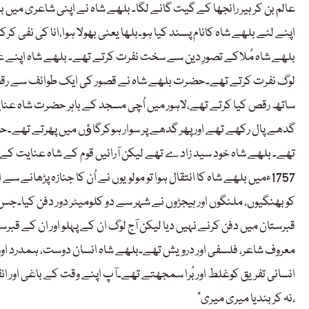
عالم بن کر ہیر رانجھا کے گیت گانے لگا۔ بلھے شاہ نے اپنی شاعری میں 
اپنے لئے بلھے شاہ کانام پسند کیا ہو۔بلھا یعنی بھولا ہوا،انا کی نفی 
بلھے شاہ مُلاکے تصورِ دین سے سخت نفرت کرتے تھے۔ بلھے شاہ اپنے ع
لوگ نفرت کرتے تھے۔حضرت بلھے شاہ نے قصور کی ایک طوائف سے رقص س
ساتھ رقص کیا کرتے تھے،لاہور میں اُچی مسجد کے باہر حضرت شاہ عنا
گدھے پال رکھے تھے اور پھر گدھے پر سوار ہوکرگاﺅں میں پھرتے تھے۔
1757ءمیں بلھے شاہ کا انتقال ہوا تو مولویوں نے اُن کا جنازہ پڑھانے سے
کو بھنگیوں، ملنگوں اور ہیجڑوں نے شہر سے دو کلومیٹر دور دفن کیا۔جس 
قبرستان میں دفن کرنے نہیں دیا لیکن آج لوگ ان کے پہلو اور ان کے قبر
معروف شاعر، فلسفی اور درویش تھے۔بلھے شاہ انسان دوست، ہمدرد اور
انسانی تفریق کوغلط اور بُرا سمجھتے تھے۔آپ اپنے وقت کے باغی اور انق
“نہ کر بندیا میری میری،