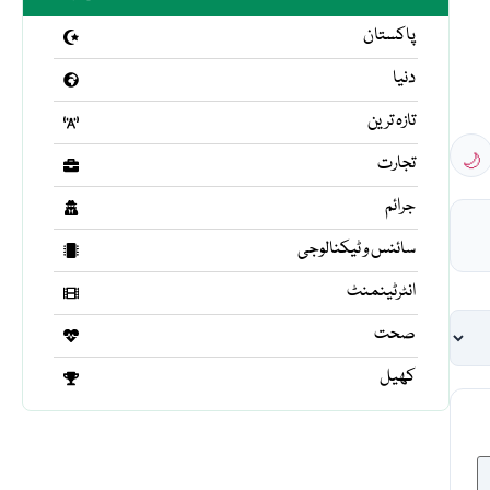
پاکستان
دنیا
تازہ ترین
🌙
تجارت
جرائم
سائنس و ٹیکنالوجی
انٹرٹینمنٹ
صحت
کھیل