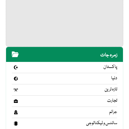
زمرہ جات
پاکستان
دنیا
تازہ ترین
تجارت
جرائم
سائنس و ٹیکنالوجی