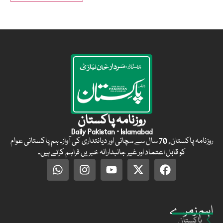
روزنامہ پاکستان
Daily Pakistan · Islamabad
روزنامہ پاکستان, 70 سال سے سچائی اور دیانتداری کی آواز۔ ہم پاکستانی عوام
کو قابل اعتماد اور غیر جانبدارانہ خبریں فراہم کرتے ہیں۔
اہم زمرے
پاکستان