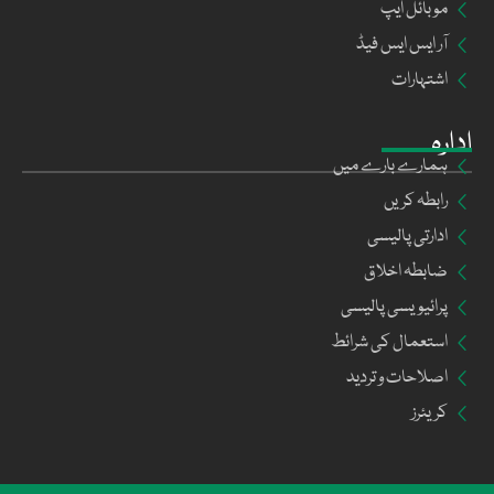
موبائل ایپ
آر ایس ایس فیڈ
اشتہارات
ادارہ
ہمارے بارے میں
رابطہ کریں
ادارتی پالیسی
ضابطہ اخلاق
پرائیویسی پالیسی
استعمال کی شرائط
اصلاحات و تردید
کریئرز