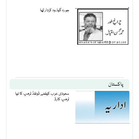
جو رہ گیا، وہ کردار تھا
پاکستان
سعودی عرب کیلئے ڈونلڈ ٹرمپ کا نیا
ٹرمپ کارڈ