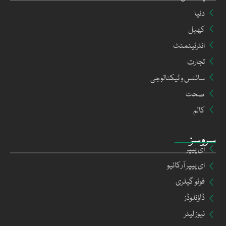
دنیا
کھیل
انٹرٹینمنٹ
تجارت
سائنس و ٹیکنالوجی
صحت
کالم
سروسز
ای پیپر
ای پیپر آرکائیو
فوٹو گیلری
ڈاؤنلوڈز
نیوز لیٹر