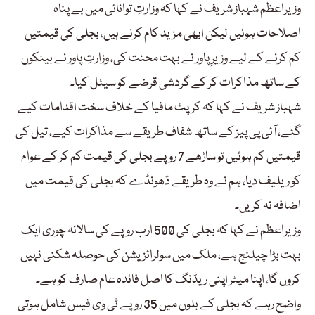
وزیراعظم شہباز شریف نے کہا کہ وزارتِ توانائی میں بے پناہ
اصلاحات ہوئیں لیکن ابھی مزید کام کرنے ہیں، بجلی کی قیمتیں
کم کرنے کے لیے وزیرِ پاور نے بہت محنت کی، وزارتِ پاور نے بینکوں
کے ساتھ مذاکرات کر کے گردشی قرضے کو سیٹل کیا۔
شہباز شریف نے کہا کہ کرپٹ مافیا کے خلاف سخت اقدامات کیے
گئے، آئی پی پیز کے ساتھ شفاف طریقے سے مذاکرات کیے، تیل کی
قیمتیں کم ہوئیں تو ساڑھے 7 روپے بجلی کی قیمت کم کر کے عوام
کو ریلیف دیا، ہم نے وہ طریقے ڈھونڈے کہ بجلی کی قیمت میں
اضافہ نہ کریں۔
وزیراعظم نے کہا کہ بجلی کی 500 ارب روپے کی سالانہ چوری ایک
بہت بڑا چیلنج ہے، ملک میں سولرائزیشن کی حوصلہ شکنی نہیں
کروں گا، اپنا میٹر اپنی ریڈنگ کا اصل فائدہ عام صارف کو ہے۔
واضح رہے کہ بجلی کے بلوں میں 35 روپے ٹی وی فیس شامل ہوتی