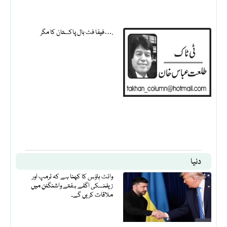
فیفا فٹ بال پاکستان کا مگر….
دنیا
وائٹ ہاؤس کا کہنا ہے کہ ٹرمپ اور
زیلنسکی اگلے ہفتے واشنگٹن میں
ملاقات کریں گے۔