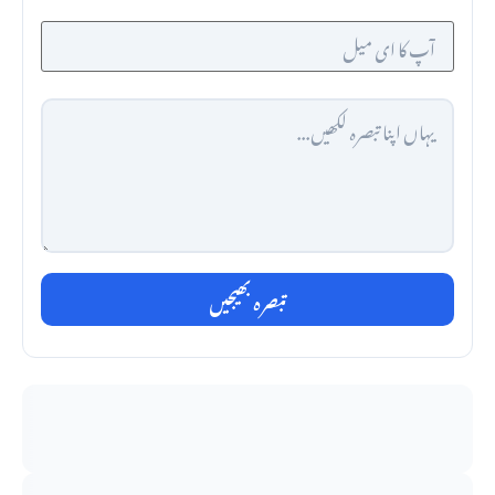
تبصرہ بھیجیں