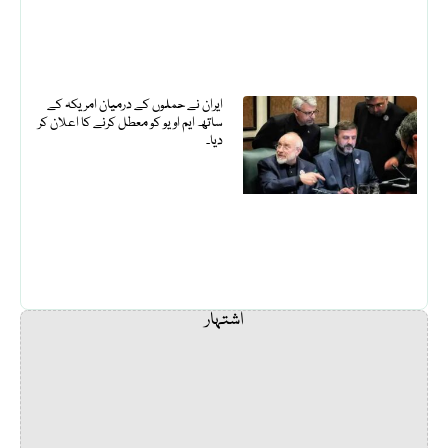
ایران نے حملوں کے درمیان امریکہ کے
ساتھ ایم او یو کو معطل کرنے کا اعلان کر
دیا۔
اشتہار