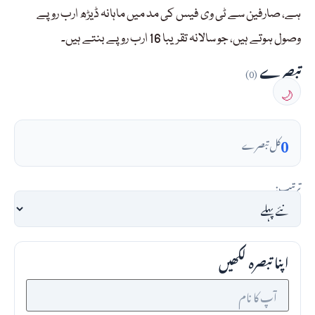
ہے، صارفین سے ٹی وی فیس کی مد میں ماہانہ ڈیڑھ ارب روپے
وصول ہوتے ہیں، جو سالانہ تقریبا 16 ارب روپے بنتے ہیں۔
تبصرے
(0)
🌙
0
کل تبصرے
ترتیب:
اپنا تبصرہ لکھیں