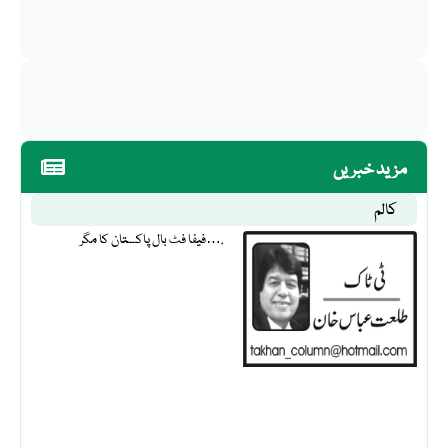
مزید خبریں
کالم
فیفا فٹ بال پاکستان کا مگر….