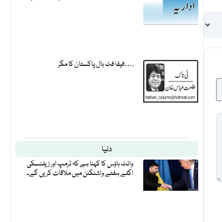
فیفا فٹ بال پاکستان کا مگر….
دنیا
وائٹ ہاؤس کا کہنا ہے کہ ٹرمپ اور زیلنسکی
اگلے ہفتے واشنگٹن میں ملاقات کریں گے۔