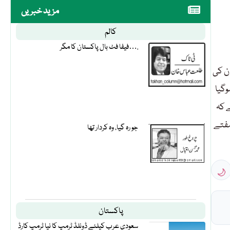
مزید خبریں
کالم
فیفا فٹ بال پاکستان کا مگر….
ان کی
وگیا
 کہ
الحال فرح خان یا ساجد خان نے اس خبر کی تصدیق نہیں کی ہے۔اگر فرح خان کے سوشل میڈیا پر نظر ڈالیں تو انہوں نے 2 ہفتے
جو رہ گیا، وہ کردار تھا
🌙
پاکستان
سعودی عرب کیلئے ڈونلڈ ٹرمپ کا نیا ٹرمپ کارڈ