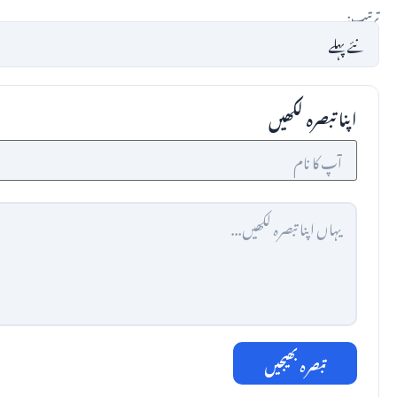
ترتیب:
اپنا تبصرہ لکھیں
تبصرہ بھیجیں