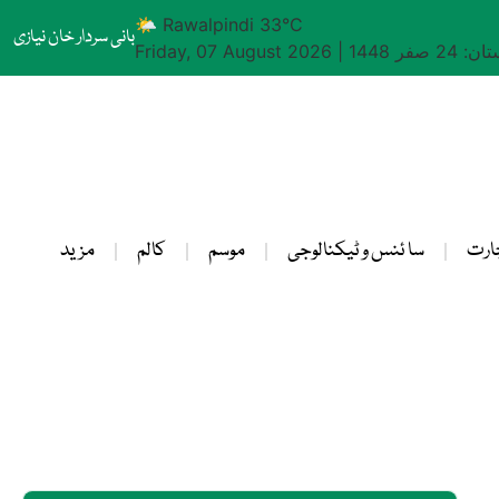
🌤 Rawalpindi 33°C
بانی سردار خان نیازی
24 صفر 1448
|
Friday, 07 August 2026
ارت
سا ئنس و ٹیکنالوجی
موسم
کالم
مزید