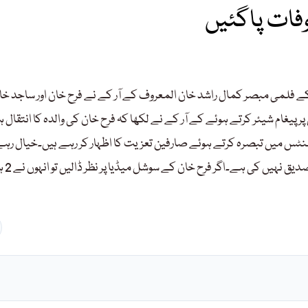
 وفات پاگئیں
کے فلمی مبصر کمال راشد خان المعروف کے آر کے نے فرح خان اور ساجد خ
ام شیئر کرتے ہوئے کے آر کے نے لکھا کہ فرح خان کی والدہ کا انتقال ہ
س میں تبصرہ کرتے ہوئے صارفین تعزیت کا اظہار کر رہے ہیں۔خیال رہے
بھارتی میڈیا کے مطابق فی 