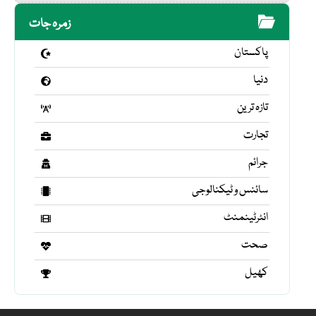
زمرہ جات
پاکستان
دنیا
تازہ ترین
تجارت
جرائم
سائنس و ٹیکنالوجی
انٹرٹینمنٹ
صحت
کھیل