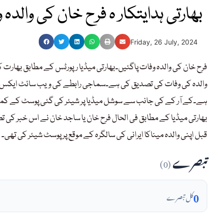
بھارتی ہدایتکار ہ فرح خان کی والدہ
Friday, 26 July, 2024
فرح خان کی والدہ وفات پاگئیں۔بھارتی میڈیا رپورٹس کے مطابق بھارت 
والدہ کی وفات کی تصدیق کی ہے۔سماجی رابطے کی ویب سائٹ ایکس پر پیغ
ہے۔کے آر کے کی جانب سے سوشل میڈیا پر شیئر کی گئی پوسٹ کے کمنٹ
قبل اپنی والدہ میناکا ایرانی کی سالگرہ کے موقع پر پوسٹ شیئر کی تھی۔
تبصرے
(0)
0
کل تبصرے