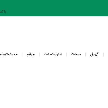
پاکستان: 
کھیل
صحت
انٹرٹینمنٹ
جرائم
معیشت و تج