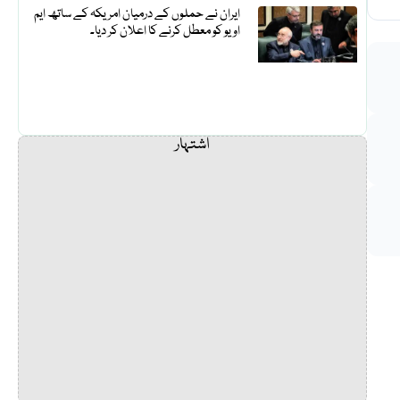
ایران نے حملوں کے درمیان امریکہ کے ساتھ ایم
او یو کو معطل کرنے کا اعلان کر دیا۔
اشتہار