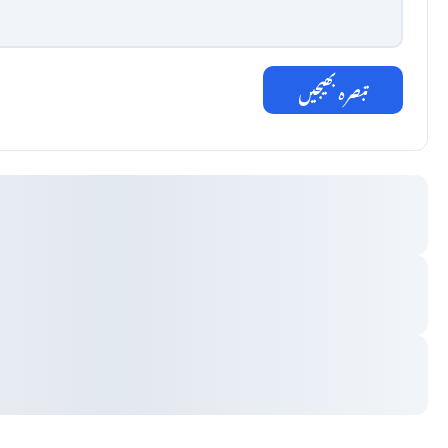
تبصرہ بھیجیں