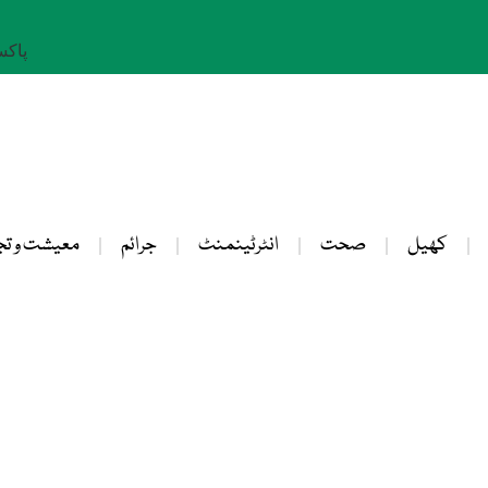
پاکستان: 
کھیل
صحت
انٹرٹینمنٹ
جرائم
معیشت و تج