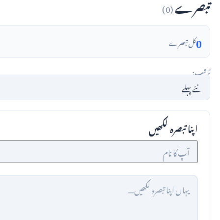
تبصرے
(0)
0
کل تبصرے
ترتیب:
اپنا تبصرہ لکھیں