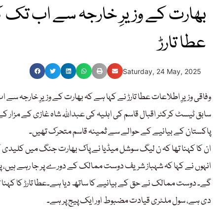
بھارت کے وزیرِ خارجہ سے اب تک کو
عطا تارڑ
Saturday, 24 May, 2025
وفاقی وزیرِ اطلاعات عطا تارڑ نے کہا ہے کہ بھارت کے وزیرِ خارجہ سے
سابق ٹیسٹ کرکٹر اقبال قاسم کی اہلیہ کی عبداللہ شاہ غازی کے مزار ک
پاکستان کے بیانیے کے حوالے سے ثمینہ قاسم متحرک تھیں۔
ان کا کہنا تھا کہ ن لیگ سوشل میڈیا نے پاک بھارت جنگ میں کلیدی کرد
انہوں نے کہا کہ شہباز شریف دوست ممالک کے دورے پر جا رہے ہیں، پوری
گے۔ دوست ممالک نے حق کے بیانیے کا ساتھ دیا ہے۔عطا تارڑ کا کہنا تھ
دی ہے، سول ملٹری قیادت مضبوط اور ایک پیج پر ہے۔