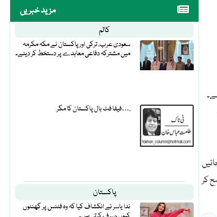
مزید خبریں
کالم
سعودی عرب، ترکی اور پاکستان نے مکہ مکرمہ
میں مشترکہ دفاعی معاہدے پر دستخط کر دیئے۔
ہے۔
فیفا فٹ بال پاکستان کا مگر….
ائیں
ح کر
پاکستان
ندا یاسر نے انکشاف کیا کہ وہ فٹنس پر گھنٹوں
کیوں صرف کرتی ہیں۔