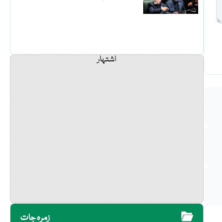
اشتہار
زمرہ جات