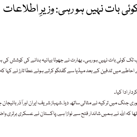
ئی بات نہیں ہو رہی: وزیرِ اطلاعات
 اب تک کوئی بات نہیں ہو رہی۔ بھارت نے جھوٹا بیانیہ بنانے کی کوشش کی 
ے احاطے میں تدفین کے بعد میڈیا سے گفتگو کرتے ہوئے عطا تارڑ نے کہا کہ
ار ادا کیا۔
 جنگ میں ترکیہ نے مثالی ساتھ دیا، شہباز شریف ایران اور آذربائیجان ج
ا کہ اللہ نے ہمیں شاندار فتح سے نوازا ہے، پاکستان نے عسکری برتری واض