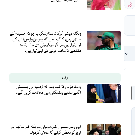
🌙
بنگلہ دیشی کرکٹ سٹار شکیب جو کہ حسینہ کے
ساتھی ہیں، کا کہنا ہے کہ وہ وطن واپس آنے کے
لیے تیار ہیں اور اگر سیکیورٹی دی جائے تو وہ
مقدمے کا سامنا کرنے کے لیے تیار ہیں۔
دنیا
وائٹ ہاؤس کا کہنا ہے کہ ٹرمپ اور زیلنسکی
اگلے ہفتے واشنگٹن میں ملاقات کریں گے۔
ایران نے حملوں کے درمیان امریکہ کے ساتھ ایم
او یو کو معطل کرنے کا اعلان کر دیا۔