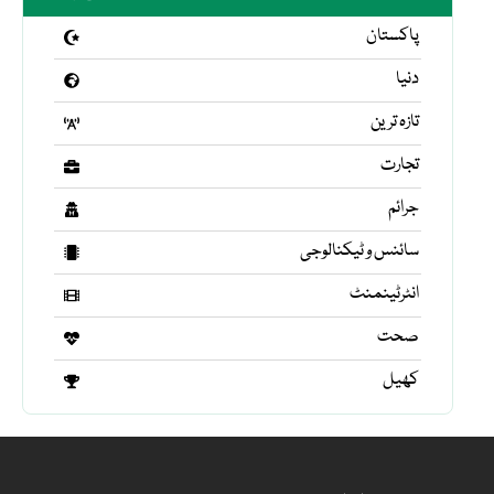
پاکستان
دنیا
تازہ ترین
تجارت
جرائم
سائنس و ٹیکنالوجی
انٹرٹینمنٹ
صحت
کھیل