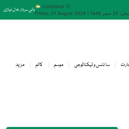
🌤 Columbus °C
بانی سردار خان نیازی
25 صفر 1448
|
Friday, 07 August 2026
ارت
سا ئنس و ٹیکنالوجی
موسم
کالم
مزید