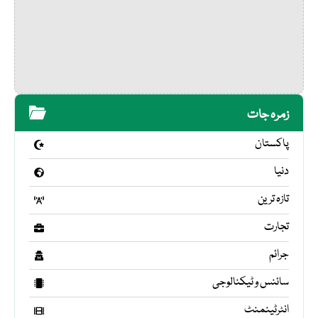
زمرہ جات
پاکستان
دنیا
تازہ ترین
تجارت
جرائم
سائنس و ٹیکنالوجی
انٹرٹینمنٹ