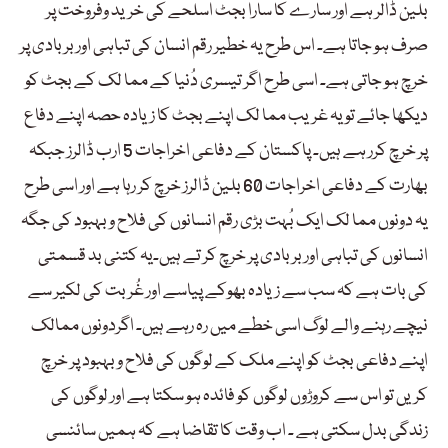
بلین ڈالر ہے اور سارے کا سارا بجٹ اسلحے کی خرید وفروخت پر
صرف ہو جاتا ہے۔ اس طرح یہ خطیر رقم انسان کی تباہی اور بربادی پر
خرچ ہو جاتی ہے۔ اسی طرح اگر تیسری دُنیا کے مما لک کے بجٹ کو
دیکھا جائے تو یہ غریب مما لک اپنے بجٹ کا زیادہ حصہ اپنے دفاع
پر خرچ کرر ہے ہیں۔ پاکستان کے دفاعی اخراجات 5 ارب ڈالرز جبکہ
بھارت کے دفاعی اخراجات 60 بلین ڈالرز خرچ کر رہا ہے اور اسی طرح
یہ دونوں مما لک ایک بُہت بڑی رقم انسانوں کی فلاح وبہبود کی جگہ
انسانوں کی تباہی اور بربادی پر خرچ کر تے ہیں۔یہ کتنی بد قسمتی
کی بات ہے کہ سب سے زیادہ بھوکے پیاسے اور غُر بت کی لکیر سے
نیچے رہنے والے لوگ اسی خطے میں رہ رہے ہیں۔ اگردونوں ممالک
اپنے دفاعی بجٹ کو اپنے ملک کے لوگوں کی فلاح وبہبود پر خرچ
کریں تو اس سے کروڑوں لوگوں کو فائدہ ہو سکتا ہے اور لوگوں کی
زندگی بدل سکتی ہے ۔ اب وقت کا تقاضا ہے کہ ہمیں سائنسی