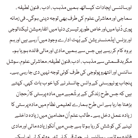
اورسائنسی ایجادات کیساتھ ہمیں مذہب ، ادب ، فنون لطیفہ ،
سماجی اور معاشرتی علوم کی طرف بھی توجہ دینی ہوگی۔ فی زمانہ
پوری دُنیا میںاور خاص طور پر تیسری دنیا میں انفارمیشن ٹیکنالوجی
اور بزنس ایڈمنسٹریشن کے بُہت ادارے وجود میں آرہے ہیں اور ہم
ہر وہ کام کر رہے ہیں جس سے ہمیں مادی اور مالی فائدہ ہورہا ہو۔
مگر بدقسمتی سے مذہب ، ادب،فنون لطیفہ، معاشرتی علوم، سوشل
سائنس اور انتھروپولوجی کی طرف کوئی توجہ نہیں دی جا رہی ہے۔
پنجاب یو نیورسٹی کے وائس چانسلر نے کیا خو ب بات کہی، کہتے
ہیں کہ جس طرح زندگی کے ہر شُعبے میں مادہ پرستی کا رُحجان
بڑھتا جا رہا ہے اس طرح ہمارے تعلیمی نظام میں مادہ پر ستی کا
زیادہ عمل دخل ہے ۔ طالب علم اُن مضامین میں زیادہ داخلے
لینے کی کو شش کر رہا ہو تا ہے جس میں اُنکو زیادہ مالی اور مادی
فائدہ ہو تا ہے۔ سائنس نے جو ترقی کرنی تھی وہ تو کر لی اور اسکے