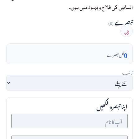
انسانوں کی فلا ح و بہبود میں ہوں۔
تبصرے
(0)
🌙
0
کل تبصرے
ترتیب:
اپنا تبصرہ لکھیں