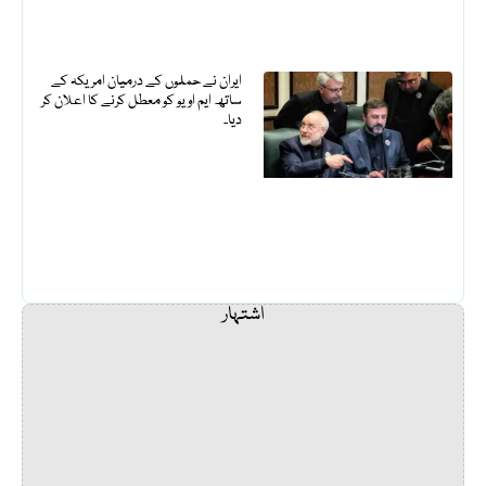
ایران نے حملوں کے درمیان امریکہ کے
ساتھ ایم او یو کو معطل کرنے کا اعلان کر
دیا۔
اشتہار