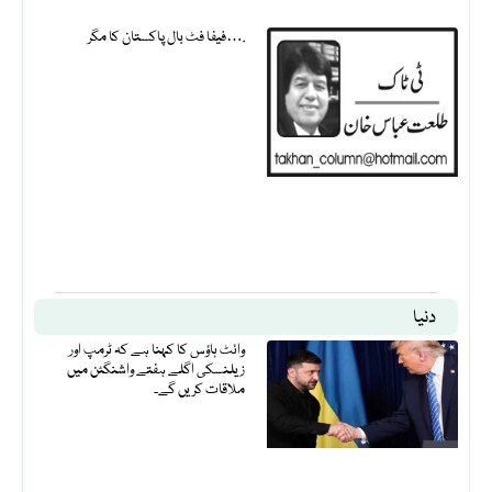
فیفا فٹ بال پاکستان کا مگر….
دنیا
وائٹ ہاؤس کا کہنا ہے کہ ٹرمپ اور
زیلنسکی اگلے ہفتے واشنگٹن میں
ملاقات کریں گے۔