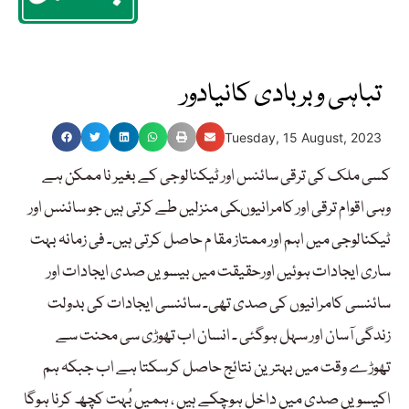
تباہی وبربادی کانیادور
Tuesday, 15 August, 2023
کسی ملک کی ترقی سائنس اور ٹیکنالوجی کے بغیر نا ممکن ہے
وہی اقوام ترقی اور کامرانیوںکی منزلیں طے کرتی ہیں جو سائنس اور
ٹیکنالوجی میں اہم اور ممتاز مقا م حاصل کرتی ہیں۔ فی زمانہ بہت
ساری ایجادات ہوئیں اورحقیقت میں بیسویں صدی ایجادات اور
سائنسی کامرانیوں کی صدی تھی۔ سائنسی ایجادات کی بدولت
زندگی آسان اور سہل ہوگئی ۔ انسان اب تھوڑی سی محنت سے
تھوڑے وقت میں بہترین نتائج حاصل کرسکتا ہے اب جبکہ ہم
اکیسویں صدی میں داخل ہوچکے ہیں ، ہمیں بُہت کچھ کرنا ہوگا