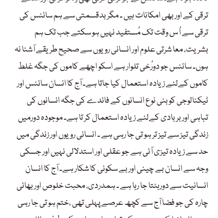
ترقی کے اور بھی امکانات ہیں ۔ مگر بدقسمتی سے ہم سائنس کی
ترقی سے اُ س وقت تک مُستفید نہیں ہو سکتے جب تک ہم
بشریت، معا شرتی علوم اور انسانی رویوں سے صحیح طریقے آشنا نہ
ہوں۔ سائنس جو دورُخی تلوار ہے اسکو اچھے کاموں کی جگہ غلط
کاموں کےلئے زیادہ استعمال کیا جاتا ہے۔ آج کا انسان سائنس اور
ٹیکنالوجی کو بنی نوع انسانوں کے فائدے کی جگہ انسانوں کی
تباہی اور بربادی کےلئے زیادہ استعمال کر تا ہے۔ موجودہ دورمیں
زندگی تیز سے تیز تر ہو تی جا رہی ہے ۔ انسانی رویوں اور زندگی میں
حد سے زیادہ تیزی آئی ہے جو عقلی اور استدلالی نہیں اور جسکی
وجہ سے انسان بے چینی اور بے سکونی کا شکار ہے۔ آج کا انسان
انسانیت سے دورہٹتا جا رہا ہے ۔ ہمدردی، محبت خلوص اوربھائی
چارہ کی جو فضا آج سے کچھ عرصے پہلی تھی ،ختم ہو تی جا رہی