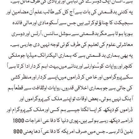
ہے ۔ انسان ایک دوسرے کی تباہی اور بربادی کی طرف مائل ہے۔
یہ کتنی بدقسمتی کی بات ہے آج کل کے طالب علم اُن مضامین اور
سبجیکٹ کا چناﺅ توکر تے ہیں جس سے اُسکو مادی اور مالی فائدہ
ہورہا ہو تا ہے مگر بدقسمتی سے سوشل سائنس ، آرٹس اور دوسری
معاشرتی علوم کی تعلیم کی طرف کو ئی توجہ نہیں دی جارہی ہے۔
یہ بھی ہماری بد قسمتی ہے کہ ہماری الیکٹرانک میڈیا جو ملکی
کلچر اور روایات کو سُنوارنے اور بنانے میںبہت اہم کر دار ادا کر تا ہے اُ
سکے پروگراموں اور خا ص کر ڈراموں میںایسے کردار اور منظر کشی
کی جاتی ہے جو ہماری اخلاقی قدروں، روایات اوثقافت سے قطعاً ہم
آہنگ نہیں ہو تی۔ بعض اوقات تو اپنے ملک کے پروگراموں اور
ڈراموں کو دیکھ کر ایسا لگتا جیسے ہم کسی اور ملک کے پروگرام اور
ڈرامے دیکھ رہے ہو تے ہیں۔ پوری دنیا کا دفا عی اخراجات 1800
بلین ڈالر ہے ۔ جس میں صرف امریکہ کا دفا عی آدھا یعنی 800