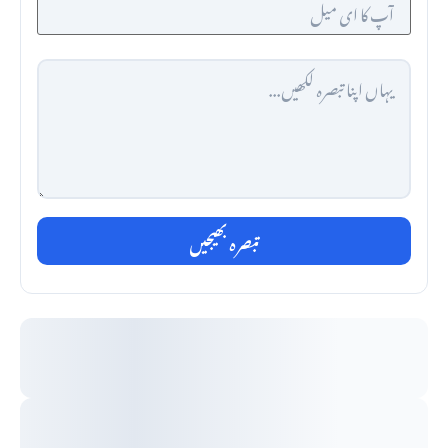
تبصرہ بھیجیں