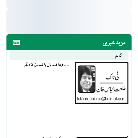
مزید خبریں
کالم
فیفا فٹ بال پاکستان کا مگر….