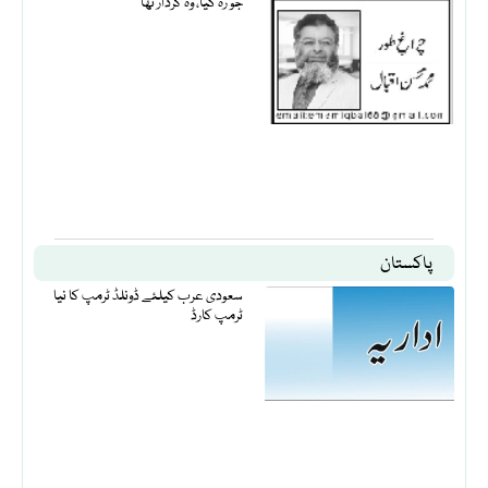
جو رہ گیا، وہ کردار تھا
پاکستان
سعودی عرب کیلئے ڈونلڈ ٹرمپ کا نیا
ٹرمپ کارڈ