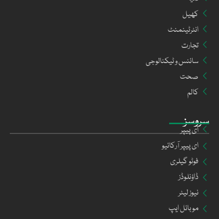
کھیل
انٹرٹینمنٹ
تجارت
سائنس و ٹیکنالوجی
صحت
کالم
سروسز
ای پیپر
ای پیپر آرکائیو
فوٹو گیلری
ڈاؤنلوڈز
نیوز لیٹر
موبائل ایپ