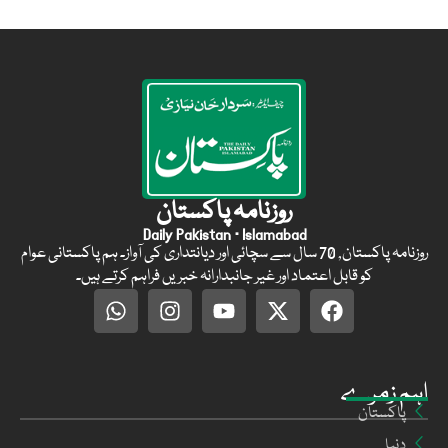
روزنامہ پاکستان
Daily Pakistan · Islamabad
روزنامہ پاکستان, 70 سال سے سچائی اور دیانتداری کی آواز۔ ہم پاکستانی عوام
کو قابل اعتماد اور غیر جانبدارانہ خبریں فراہم کرتے ہیں۔
اہم زمرے
پاکستان
دنیا