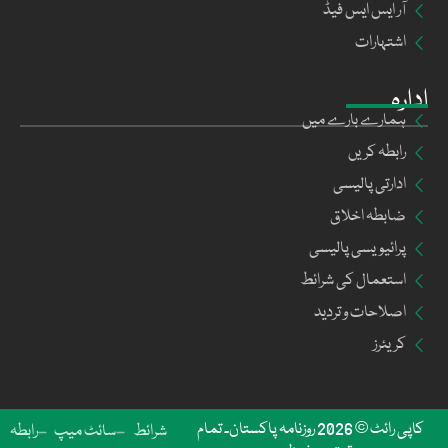
آر ایس ایس فیڈ
اشتہارات
ادارہ
ہمارے بارے میں
رابطہ کریں
ادارتی پالیسی
ضابطہ اخلاق
پرائیویسی پالیسی
استعمال کی شرائط
اصلاحات و تردید
کریئرز
کاپی رائٹ © 2026 روزنامہ پاکستان۔ تمام
شرائط
سائٹ میپ
رابطہ