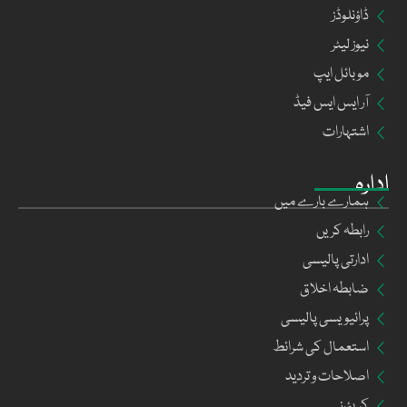
ڈاؤنلوڈز
نیوز لیٹر
موبائل ایپ
آر ایس ایس فیڈ
اشتہارات
ادارہ
ہمارے بارے میں
رابطہ کریں
ادارتی پالیسی
ضابطہ اخلاق
پرائیویسی پالیسی
استعمال کی شرائط
اصلاحات و تردید
کریئرز