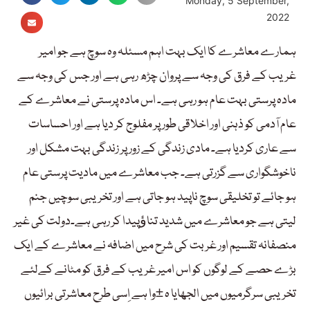
Monday, 5 September,
2022
ہمارے معاشرے کا ایک بہت اہم مسئلہ وہ سوچ ہے جو امیر
غریب کے فرق کی وجہ سے پروان چڑھ رہی ہے اور جس کی وجہ سے
مادہ پرستی بہت عام ہو رہی ہے۔ اس مادہ پرستی نے معاشرے کے
عام آدمی کو ذہنی اور اخلاقی طور پر مفلوج کر دیا ہے اور احساسات
سے عاری کردیا ہے۔ مادی زندگی کے زور پر زندگی بہت مشکل اور
ناخوشگواری سے گزرتی ہے۔ جب معاشرے میں مادیت پرستی عام
ہو جائے تو تخلیقی سوچ ناپید ہو جاتی ہے اور تخریبی سوچیں جنم
لیتی ہے جو معاشرے میں شدید تناﺅپیدا کر رہی ہے۔دولت کی غیر
منصفانہ تقسیم اور غربت کی شرح میں اضافہ نے معاشرے کے ایک
بڑے حصے کے لوگوں کو اس امیر غریب کے فرق کو مٹانے کےلئے
تخریبی سرگرمیوں میں الجھایا ہ ±وا ہے اِسی طرح معاشرتی برائیوں