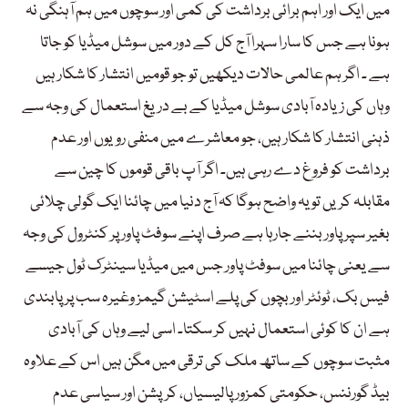
میں ایک اور اہم برائی برداشت کی کمی اور سوچوں میں ہم آہنگی نہ
ہونا ہے جس کا سارا سہرا آج کل کے دور میں سوشل میڈیا کو جاتا
ہے ۔ اگر ہم عالمی حالات دیکھیں تو جو قومیں انتشار کا شکار ہیں
وہاں کی زیادہ آبادی سوشل میڈیا کے بے دریغ استعمال کی وجہ سے
ذہنی انتشار کا شکار ہیں، جو معاشرے میں منفی رویوں اور عدم
برداشت کو فروغ دے رہی ہیں۔ اگر آپ باقی قوموں کا چین سے
مقابلہ کریں تو یہ واضح ہوگا کہ آج دنیا میں چائنا ایک گولی چلائی
بغیر سپر پاور بننے جارہا ہے صرف اپنے سوفٹ پاور پر کنٹرول کی وجہ
سے یعنی چائنا میں سوفٹ پاور جس میں میڈیا سینٹرک ٹول جیسے
فیس بک، ٹوئٹر اور بچوں کی پلے اسٹیشن گیمز وغیرہ سب پر پابندی
ہے ان کا کوئی استعمال نہیں کر سکتا۔ اسی لیے وہاں کی آبادی
مثبت سوچوں کے ساتھ ملک کی ترقی میں مگن ہیں اس کے علاوہ
بیڈ گورننس، حکومتی کمزور پالیسیاں، کرپشن اور سیاسی عدم