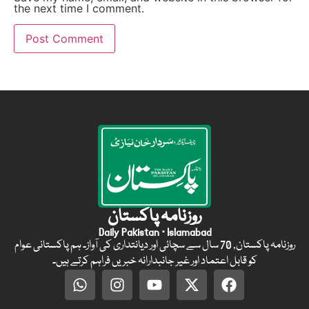
the next time I comment.
روزنامہ پاکستان
Daily Pakistan · Islamabad
روزنامہ پاکستان, 70 سال سے سچائی اور دیانتداری کی آواز۔ ہم پاکستانی عوام
کو قابل اعتماد اور غیر جانبدارانہ خبریں فراہم کرتے ہیں۔