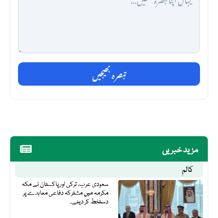
تبصرہ بھیجیں
مزید خبریں
کالم
سعودی عرب، ترکی اور پاکستان نے مکہ
مکرمہ میں مشترکہ دفاعی معاہدے پر
دستخط کر دیئے۔