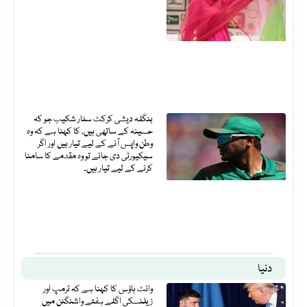
بنگلہ دیشی کرکٹ سٹار شکیب جو کہ
حسینہ کے ساتھی ہیں، کا کہنا ہے کہ وہ
وطن واپس آنے کے لیے تیار ہیں اور اگر
سیکیورٹی دی جائے تو وہ مقدمے کا سامنا
کرنے کے لیے تیار ہیں۔
دنیا
وائٹ ہاؤس کا کہنا ہے کہ ٹرمپ اور
زیلنسکی اگلے ہفتے واشنگٹن میں