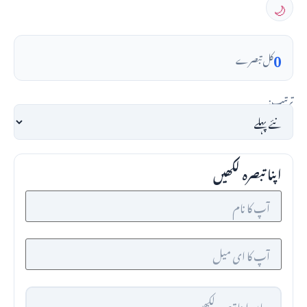
🌙
0
کل تبصرے
ترتیب:
اپنا تبصرہ لکھیں