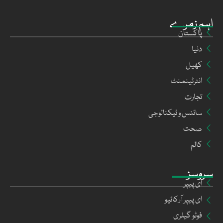
اہم زمرے
پاکستان
دنیا
کھیل
انٹرٹینمنٹ
تجارت
سائنس و ٹیکنالوجی
صحت
کالم
سروسز
ای پیپر
ای پیپر آرکائیو
فوٹو گیلری