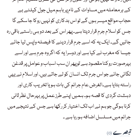
کے ہر معاملہ میں مساوات کے نام پر باہم میل جول کیلئے بے
حجاب مواقع میسر ہوں گے تو اس بدکاری کو نہیں روکا جا سکے گا
جس کو اسلام جرم قرار دیتا ہے۔ پھر اس کے بعد دو ہی راستے باقی رہ
جائیں گے۔ ایک یہ کہ اسے جرم قرار دینے کا فیصلہ واپس لیا جائے
جیسا کہ مغرب نے کیا ہے اور دوسرا یہ کہ اگر وہ جرم ہے اور اسے
بہرصورت روکنا مقصود ہے تو پھر ان سب اسباب و عوامل پر قدغن
لگائی جائے جو اس جرم تک انسان کو لے جاتے ہیں، اور اسلام نے یہی
راستہ بتایا ہے۔الغرض عام جرائم کی بات ہو یا تخریب کاری اور
دہشت گردی کا قصہ ہو۔ ہمیں اپنے طرز عمل پر بہرحال نظر ثانی
کرنا ہوگی جو ہم نے اب تک اختیار کر رکھا ہے جس کے نتیجے میں
جرائم میں مسلسل اضافہ ہو رہا ہے ۔
تبصرے
(0)