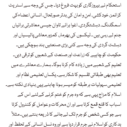
استحکام نے بیروزگاری کو بہت فروغ دیا۔ جس کی وجہ سے اسٹریٹ
کرائمز، خودکشی، امن و امان کی بدتر صورتحال، انسانی اعضاءکی
اسمگلنگ، دہشتگردی، اغوا برائے تاوان جیسی معاشرتی برائیاں
جنم لے رہی ہیں ۔ ٹیکسوں کی بھرمار، کمزور معاشی پالیسیاں اور
دہشت گردی کی وجہ سے کئی بڑی صنعتیں بند ہوچکی ہیں۔
حکومت کو چاہیے کہ زراعت اور صنعت کے شعبوں کو ترقی دیں۔
تعلیم کے شعبے میں زیادہ کام کرنا ہوگا۔ ہمارے معاشرے میں
تعلیم بھی طبقاتی تقسیم کا شکار ہے۔ یکساں تعلیمی نظام اور
تعلیمی سہولیات ہر طبقہ کو میسر ہونا چاہئے یہی بنیادی نکتہ ہے۔
اسلام کا مزاج یہی ہے کہ وہ جرم کو ختم کرنے کےلئے اس کے
اسباب کا قلع قمع کرتا ہے اور ان محرکات و عوامل کو کنٹرول کرتا
ہے جو کسی شخص کو جرم تک لےجانے کا ذریعہ بنتے ہیں۔ مثلاً
بدکاری کو اسلام نے جرم قرار دیا ہے اور وہ نسل انسانی کے تحفظ اور