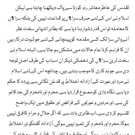
تقدس کی خاطر معاشرے کو زنا سے پاک دیکھنا چاہتا ہے لیکن
اسلام نے اس کےلئے صرف سزا ¶ں پر قناعت نہیں کی بلکہ سزا ¶ں
کا معاملہ تو اس قدر دشوار بنا دیا ہے کہ بظاہر انتہائی سخت نظر
آنےوالی سزا تک کسی مقدمہ کو پہنچانے کےلئے جو ثبوت درکار ہیں
ان کا فراہم کرنا عام حالات میں مشکل ہو جاتا ہے۔ البتہ اسلام نے
سخت ترین سزا ¶ں کی دھمکی دیکر ان اسباب کی طرف اصل توجہ
دی ہے جو بدکاری کا موجب بنتے ہیں۔ چنانچہ اس کےلئے اسلام
نے مرد اور عورت کے آزادانہ اختلاط پر قدغن لگائی ہے، پردہ کا حکم
دیا ہے، نگاہ بازی کو ممنوع قرار دیا ہے، محرم اور نامحرم کی حد قائم
کی ہے، اور مردوں و عورتوں کے فرائض اور حقوق میں ایک واضح
تقسیم کر دی ہے۔اب ظاہری بات ہے کہ اگر حلال و حرام کافرق نہیں
ہوگا، محرم اور نامحرم کی تمیز نہیں ہوگی، آزادانہ گفتگو اور اختلاط
میں رکاوٹ نہیں ہوگی اور حقوق و فرائض کی فطری تقسیم ختم کر