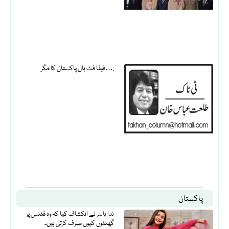
فیفا فٹ بال پاکستان کا مگر….
پاکستان
ندا یاسر نے انکشاف کیا کہ وہ فٹنس پر
گھنٹوں کیوں صرف کرتی ہیں۔