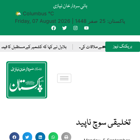
بانی سردار خان نیازی
🌤 Columbus °C
پاکستان: 25 صفر 1448
|
Friday, 07 August 2026
بریکنگ نیوز
ں سعودی ولی عہد سے ملاقات کی۔
بلاول نے کہا کہ کشمیر کے مستقبل کا فیصلہ کر
تخلیقی سوچ ناپید