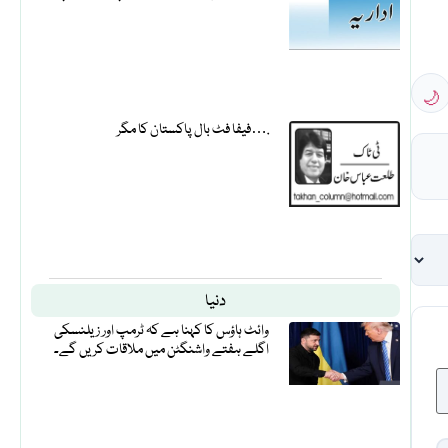
🌙
فیفا فٹ بال پاکستان کا مگر….
دنیا
وائٹ ہاؤس کا کہنا ہے کہ ٹرمپ اور زیلنسکی
اگلے ہفتے واشنگٹن میں ملاقات کریں گے۔