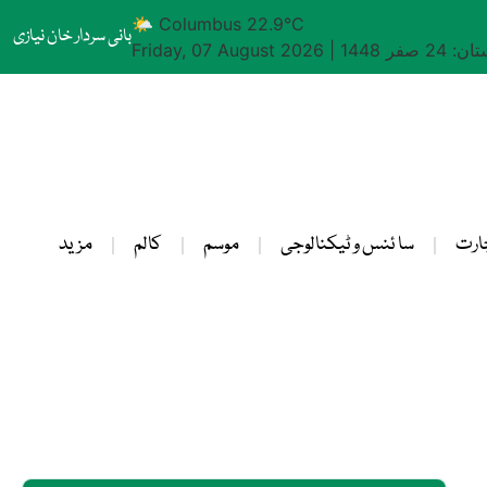
🌤 Columbus 22.9°C
بانی سردار خان نیازی
24 صفر 1448
|
Friday, 07 August 2026
ارت
سا ئنس و ٹیکنالوجی
موسم
کالم
مزید