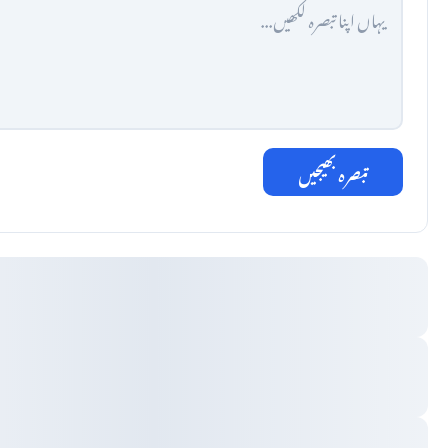
تبصرہ بھیجیں