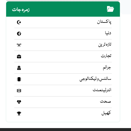
زمرہ جات
پاکستان
دنیا
تازہ ترین
تجارت
جرائم
سائنس و ٹیکنالوجی
انٹرٹینمنٹ
صحت
کھیل