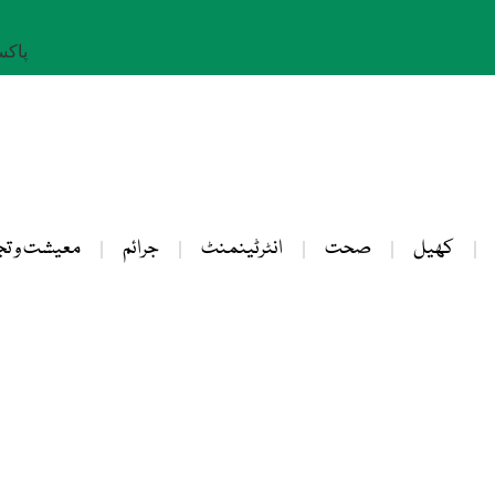
پاکستان: 
کھیل
صحت
انٹرٹینمنٹ
جرائم
معیشت و تج