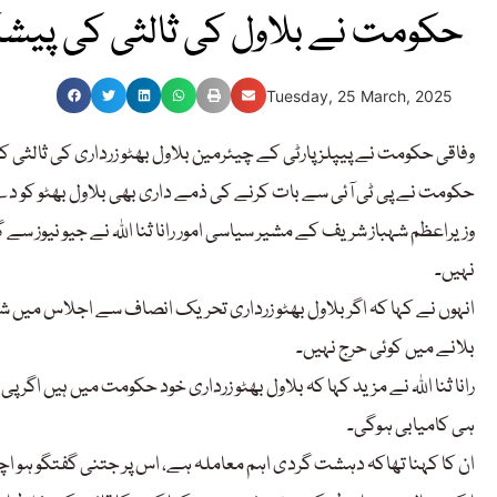
حکومت نے بلاول کی ثالثی کی پی
Tuesday, 25 March, 2025
وفاقی حکومت نے پیپلز پارٹی کے چیئرمین بلاول بھٹو زرداری کی ثالثی
حکومت نے پی ٹی آئی سے بات کرنے کی ذمے داری بھی بلاول بھٹو کو 
وزیراعظم شہباز شریف کے مشیر سیاسی امور رانا ثنا اللہ نے جیو نیوز سے
نہیں۔
انہوں نے کہا کہ اگر بلاول بھٹو زرداری تحریک انصاف سے اجلاس میں 
بلانے میں کوئی حرج نہیں۔
رانا ثنا اللہ نے مزید کہا کہ بلاول بھٹو زرداری خود حکومت میں ہیں اگر
ہی کامیابی ہوگی۔
ان کا کہنا تھاکہ دہشت گردی اہم معاملہ ہے، اس پر جتنی گفتگو ہو ا