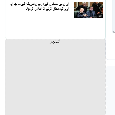
ایران نے حملوں کے درمیان امریکہ کے ساتھ ایم
او یو کو معطل کرنے کا اعلان کر دیا۔
اشتہار