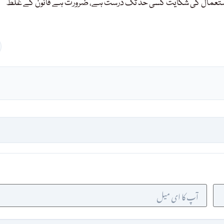
غلط استعمال کی شکایت کسی حد تک درست ہے، ضرورت ہے قانون کے غلط