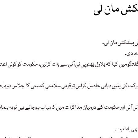
شکش مان لی
 کی پیشکش مان لی۔
دے دی۔
 گفتگو میں کہا کہ بلاول بھٹو پی ٹی آئی سے بات کرلیں، حکومت کو کوئی اع
شرکت کی یقین دہانی حاصل کرلیں تو قومی سلامتی کمیٹی کا اجلاس دوبارہ
 پی ٹی آئی اور حکومت کے درمیان مذاکرات میں کامیاب ہوجاتے ہیں تو یہ ہما
چھی بات ہے۔