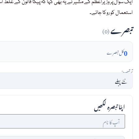
ایک سوال پر وزیراعظم کے مشیر نے یہ بھی کہا کہ پیکا قانون کے 
استعمال کو روکا جائے۔
تبصرے
(0)
0
کل تبصرے
ترتیب:
اپنا تبصرہ لکھیں