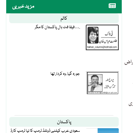
مزید خبریں
کالم
فیفا فٹ بال پاکستان کا مگر….
تراض
جو رہ گیا، وہ کردار تھا
ری
پاکستان
سعودی عرب کیلئے ڈونلڈ ٹرمپ کا نیا ٹرمپ کارڈ