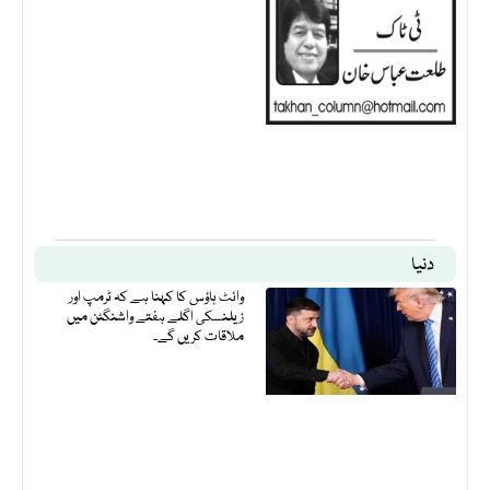
دنیا
وائٹ ہاؤس کا کہنا ہے کہ ٹرمپ اور
زیلنسکی اگلے ہفتے واشنگٹن میں
ملاقات کریں گے۔