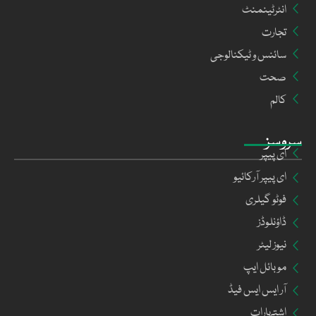
انٹرٹینمنٹ
تجارت
سائنس و ٹیکنالوجی
صحت
کالم
سروسز
ای پیپر
ای پیپر آرکائیو
فوٹو گیلری
ڈاؤنلوڈز
نیوز لیٹر
موبائل ایپ
آر ایس ایس فیڈ
اشتہارات