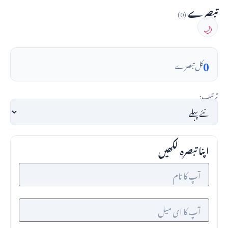
تبصرے
(0)
🌙
0
کل تبصرے
ترتیب:
اپنا تبصرہ لکھیں