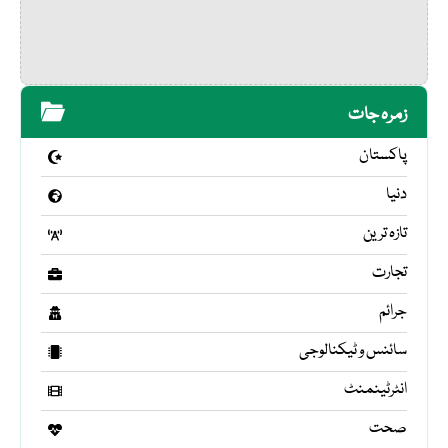
زمرہ جات
پاکستان
دنیا
تازہ ترین
تجارت
جرائم
سائنس و ٹیکنالوجی
انٹرٹینمنٹ
صحت