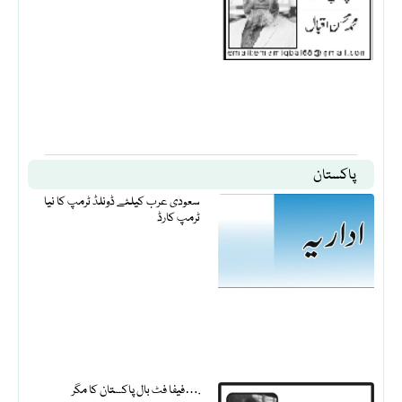
پاکستان
سعودی عرب کیلئے ڈونلڈ ٹرمپ کا نیا
ٹرمپ کارڈ
فیفا فٹ بال پاکستان کا مگر….