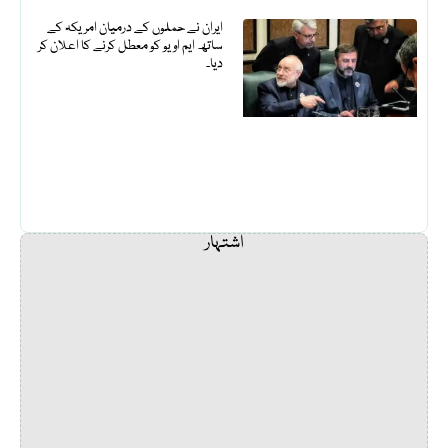
ایران نے حملوں کے درمیان امریکہ کے
ساتھ ایم او یو کو معطل کرنے کا اعلان کر
دیا۔
اشتہار