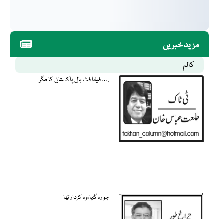
مزید خبریں
کالم
فیفا فٹ بال پاکستان کا مگر….
جو رہ گیا، وہ کردار تھا