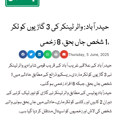
حیدر آباد: واٹر ٹینکر کی 3 گاڑیوں کو ٹکر
،1 شخص جاں بحق، 8 زخمی
Thursday, 5 June, 2025
حیدر آباد کے علاقے غریب آباد کے قریب قومی شاہراہ پر واٹر ٹینکر
نے 3 گاڑیوں کو ٹکر مار دی۔ریسکیو ذرائع کے مطابق حادثے میں 1
شخص جاں بحق، جبکہ 8 افراد زخمی ہو گئے۔
حیدرآباد پولیس کے مطابق واٹر ٹینکر نے گاڑی کو اوور ٹیک کرنے کے
دوران 2 کاروں اور رکشے کو ٹکر ماری۔حادثے میں جاں بحق ہونے والے
شخص کی لاش اور زخمیوں کو اسپتال منتقل کر دیا گیا ہے۔