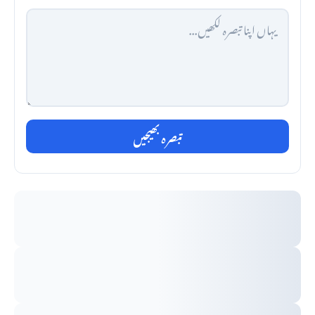
تبصرہ بھیجیں