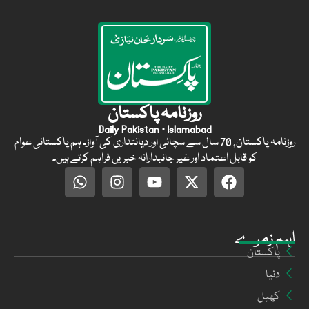
روزنامہ پاکستان
Daily Pakistan · Islamabad
روزنامہ پاکستان, 70 سال سے سچائی اور دیانتداری کی آواز۔ ہم پاکستانی عوام
کو قابل اعتماد اور غیر جانبدارانہ خبریں فراہم کرتے ہیں۔
اہم زمرے
پاکستان
دنیا
کھیل