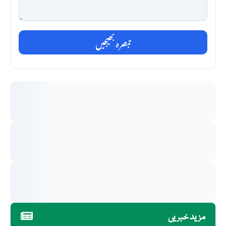
تبصرہ بھیجیں
مزید خبریں