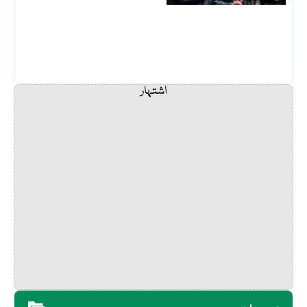
اشتہار