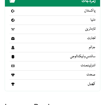
زمرہ جات
پاکستان
دنیا
تازہ ترین
تجارت
جرائم
سائنس و ٹیکنالوجی
انٹرٹینمنٹ
صحت
کھیل