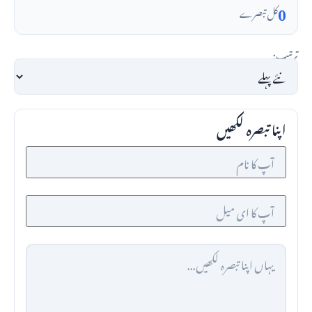
0
کل تبصرے
ترتیب:
اپنا تبصرہ لکھیں