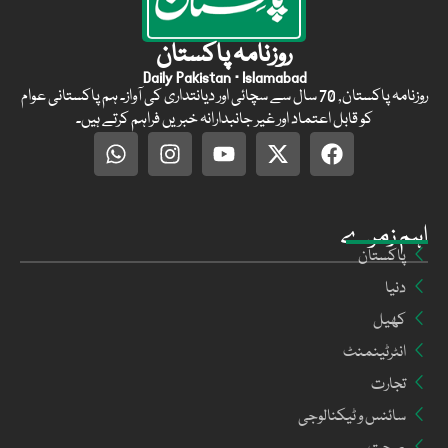
روزنامہ پاکستان
Daily Pakistan · Islamabad
روزنامہ پاکستان, 70 سال سے سچائی اور دیانتداری کی آواز۔ ہم پاکستانی عوام
کو قابل اعتماد اور غیر جانبدارانہ خبریں فراہم کرتے ہیں۔
اہم زمرے
پاکستان
دنیا
کھیل
انٹرٹینمنٹ
تجارت
سائنس و ٹیکنالوجی