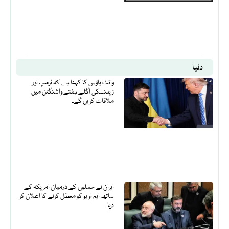
دنیا
وائٹ ہاؤس کا کہنا ہے کہ ٹرمپ اور
زیلنسکی اگلے ہفتے واشنگٹن میں
ملاقات کریں گے۔
ایران نے حملوں کے درمیان امریکہ کے
ساتھ ایم او یو کو معطل کرنے کا اعلان کر
دیا۔