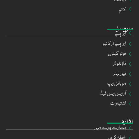
صحت
کالم
سروسز
ای پیپر
ای پیپر آرکائیو
فوٹو گیلری
ڈاؤنلوڈز
نیوز لیٹر
موبائل ایپ
آر ایس ایس فیڈ
اشتہارات
ادارہ
ہمارے بارے میں
رابطہ کریں