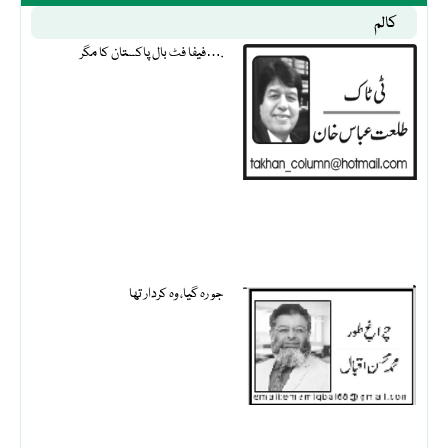
کالم
فیفا فٹ بال پاکستان کا مگر….
جو رہ گیا، وہ کردار تھا