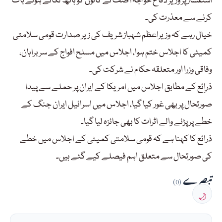
استفسار پر وزیر دفاع خواجہ آصف نے کانوں کو ہاتھ لگاتے ہوئے بات
کرنے سے معذرت کی۔
خیال رہے کہ وزیراعظم شہباز شریف کی زیر صدارت قومی سلامتی
کمیٹی کا اجلاس ختم ہوا، اجلاس میں مسلح افواج کے سربراہان،
وفاقی وزرا اور متعلقہ حکام نے شرکت کی۔
ذراِئع کے مطابق اجلاس میں امریکا کے ایران پر حملے سے پیدا
صورتحال پر بھی غور کیا گیا، اجلاس میں اسرائیل ایران جنگ کے
خطے پر پڑنے والے اثرات کا بھی جائزہ لیا گیا۔
ذرائع کا کہنا ہے کہ قومی سلامتی کمیٹی کے اجلاس میں خطے
کی صورتحال سے متعلق اہم فیصلے کیے گئے ہیں۔
تبصرے
(0)
🌙