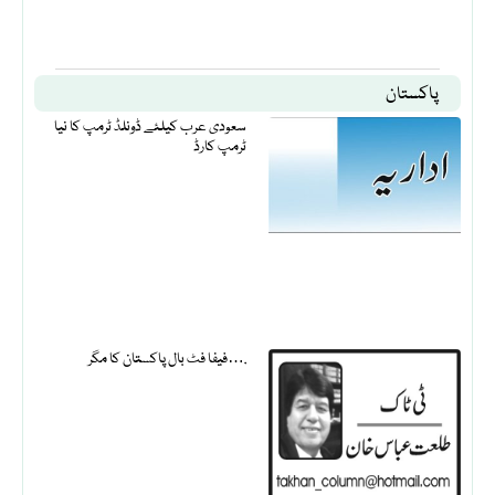
پاکستان
سعودی عرب کیلئے ڈونلڈ ٹرمپ کا نیا
ٹرمپ کارڈ
فیفا فٹ بال پاکستان کا مگر….