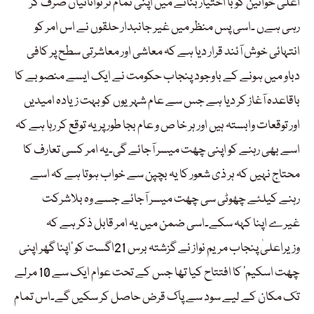
اعلیٰ خواتین کو با اختیار بنانے میں اپنی تمام تر توانائیاں صرف کر
رہی ہےں ۔اسی پس منظر میں غیر جانبدار حلقوں نے اس امر کو
انتہائی خوش آئند قرار دیا ہے کہ معاشی اور معاشرتی سطح پر کافی
دباو میں ہونے کے باوجود پنجاب حکومت نے ایک ایسے منصوبے کا
باقاعدہ آغاز کر دیا ہے جس سے عام شہریوں کو بہت زیادہ امیدیں
اور توقعات وابستہ ہیں اور ہر خا ص و عام بجا طور پر یہ توقع کر رہا ہے کہ
اسے بھی رہنے کو اپنی چھت میسر آجائے گی۔یہ امر کسی تعارف کا
محتاج نہیں کہ ہر ذی شعور کا یہ بچپن سے خواب ہوتا ہے کہ اسے
رہنے کیلئے چھوٹی سی چھت میسر آجائے جسے وہ بلاشرکت
غیرے اپنا کہہ سکے۔اسی ضمن میں یہ امر قابل ذکر ہے کہ
وزیراعلیٰ پنجاب مریم نواز نے گزشتہ برس 21اگست کو ’اپنا گھر اپنی
چھت اسکیم‘ کا افتتاح کیا تھا جس کے تحت عوام ایک سے 10 مرلے
تک مکان کے لیے سود سے پاک قرض حاصل کر سکیں گے۔اس تمام