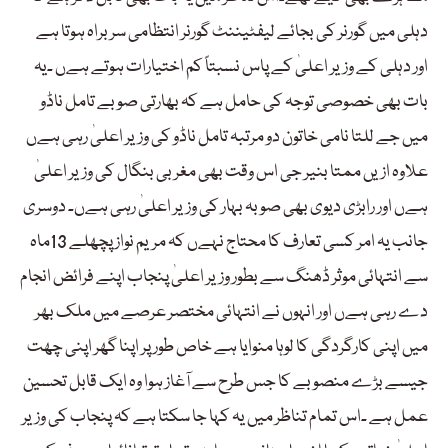
دہلی میں گورنر کی بجائے لیفٹیننٹ گورنر انتظامی سربراہ ہوتا ہے
اور دہلی کے وزیر اعلیٰ کے پاس نسبتاً کم اختیارات ہوتے ہےں ۔یہ
بات بھی خصوصی توجہ کی حامل ہے کہ بھارتی صوبے تامل ناڈو
میں جے للتا نامی خاتون دو مرتبہ تامل ناڈو کی وزیر اعلیٰ رہی ہےں
علاوہ ازیں ممتا بنیر جی اس وقت بھی مغربی بنگال کی وزیر اعلیٰ
ہےں اور رابڑی دیوی بھی صوبہ بہار کی وزیر اعلیٰ رہی ہےں۔ دوسری
جانب یہ امر کسی تعارف کا محتاج نہےں کہ مریم نواز پچھلے 13ماہ
سے انتہائی موثر ڈھنگ سے بطور وزیر اعلیٰ پنجاب اپنے فرائض انجام
دے رہی ہےں اور انہوں نے انتہائی مختصر عرصے میں ملک بھر
میں اپنی کارگردگی کا لوہا منوایا ہے خاص طور پر اپنا گھر اپنی چھت
جیسے بڑے منصوبے کا جس طرح سے آغاز ہوا وہ ایک قابل تحسین
عمل ہے ۔اس تمام تناظر میں یہ کہا جا سکتا ہے کہ پنجاب کی وزیر