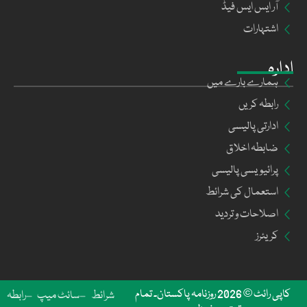
آر ایس ایس فیڈ
اشتہارات
ادارہ
ہمارے بارے میں
رابطہ کریں
ادارتی پالیسی
ضابطہ اخلاق
پرائیویسی پالیسی
استعمال کی شرائط
اصلاحات و تردید
کریئرز
کاپی رائٹ © 2026 روزنامہ پاکستان۔ تمام
شرائط
سائٹ میپ
رابطہ