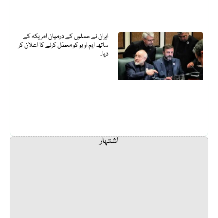
ایران نے حملوں کے درمیان امریکہ کے
ساتھ ایم او یو کو معطل کرنے کا اعلان کر
دیا۔
اشتہار