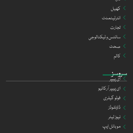
کھیل
انٹرٹینمنٹ
تجارت
سائنس و ٹیکنالوجی
صحت
کالم
سروسز
ای پیپر
ای پیپر آرکائیو
فوٹو گیلری
ڈاؤنلوڈز
نیوز لیٹر
موبائل ایپ