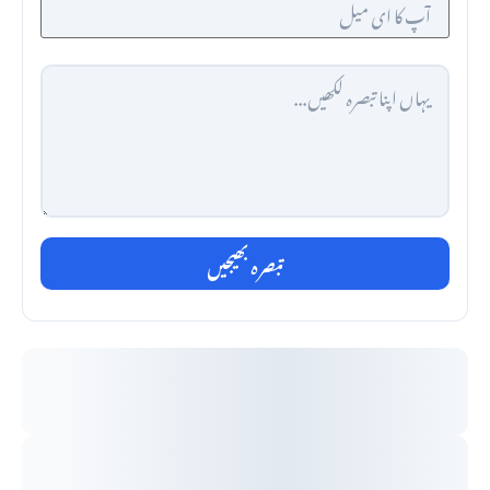
تبصرہ بھیجیں