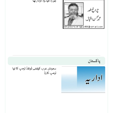
جو رہ گیا، وہ کردار تھا
پاکستان
سعودی عرب کیلئے ڈونلڈ ٹرمپ کا نیا
ٹرمپ کارڈ