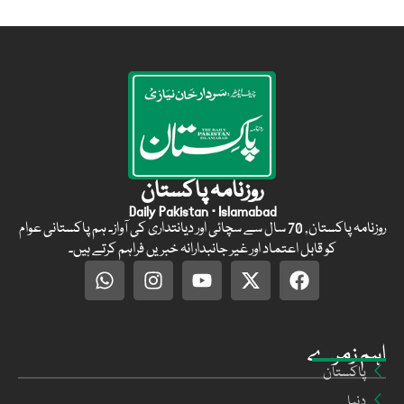
روزنامہ پاکستان
Daily Pakistan · Islamabad
روزنامہ پاکستان, 70 سال سے سچائی اور دیانتداری کی آواز۔ ہم پاکستانی عوام
کو قابل اعتماد اور غیر جانبدارانہ خبریں فراہم کرتے ہیں۔
اہم زمرے
پاکستان
دنیا