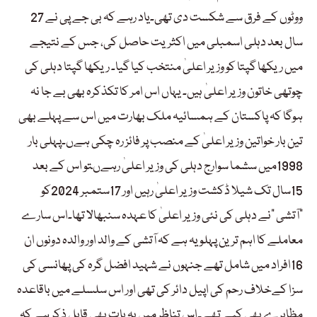
ووٹوں کے فرق سے شکست دی تھی۔یاد رہے کہ بی جے پی نے 27
سال بعد دہلی اسمبلی میں اکثریت حاصل کی، جس کے نتیجے
میں ریکھا گپتا کو وزیر اعلیٰ منتخب کیا گیا۔ ریکھا گپتا دہلی کی
چوتھی خاتون وزیر اعلیٰ ہیں۔ یہاں اس امر کا تکذکرہ بھی بے جا نہ
ہوگا کہ پاکستان کے ہمسائیہ ملک بھارت میں اس سے پہلے بھی
تین بار خواتین وزیر اعلیٰ کے منصب پر فائز رہ چکی ہےں۔پہلی بار
1998میں سشما سوارج دہلی کی وزیر اعلیٰ رہےںتو اس کے بعد
15سال تک شیلا ڈکشت وزیر اعلیٰ رہیں اور 17ستمبر 2024کو
”آتشی “نے دہلی کی نئی وزیر اعلیٰ کا عہدہ سنبھالا تھا۔اس سارے
معاملے کا اہم ترین پہلو یہ ہے کہ آتشی کے والد اور والدہ دونوں ان
16افراد میں شامل تھے جنہوں نے شہید افضل گرہ کی پھانسی کی
سزا کےخلاف رحم کی اپیل دائر کی تھی اور اس سلسلے میں باقاعدہ
مظاہرے بھی کیے تھے۔اس تناظر میں یہ بات بھی قابل ذکر ہے کہ