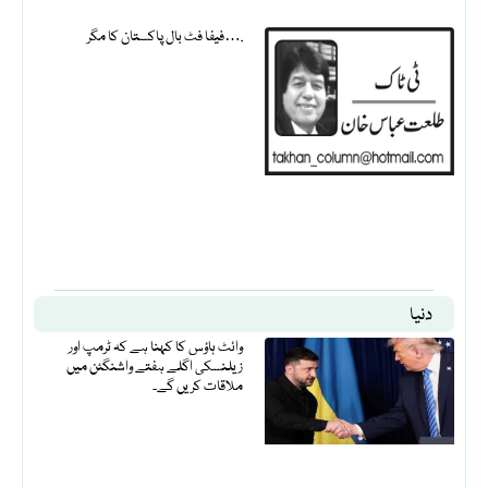
فیفا فٹ بال پاکستان کا مگر….
دنیا
وائٹ ہاؤس کا کہنا ہے کہ ٹرمپ اور
زیلنسکی اگلے ہفتے واشنگٹن میں
ملاقات کریں گے۔