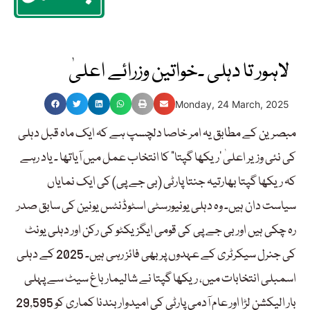
لاہور تا دہلی ۔خواتین وزرائے اعلیٰ
Monday, 24 March, 2025
مبصرین کے مطابق یہ امر خاصا دلچسپ ہے کہ ایک ماہ قبل دہلی
کی نئی وزیر اعلیٰ ’ریکھا گپتا“ کا انتخاب عمل میں آیاتھا ۔ یاد رہے
کہ ریکھا گپتا بھارتیہ جنتا پارٹی (بی جے پی) کی ایک نمایاں
سیاست دان ہیں۔ وہ دہلی یونیورسٹی اسٹوڈنٹس یونین کی سابق صدر
رہ چکی ہیں اور بی جے پی کی قومی ایگزیکٹو کی رکن اور دہلی یونٹ
کی جنرل سیکرٹری کے عہدوں پر بھی فائز رہی ہیں۔ 2025 کے دہلی
اسمبلی انتخابات میں، ریکھا گپتا نے شالیمار باغ سیٹ سے پہلی
بار الیکشن لڑا اور عام آدمی پارٹی کی امیدوار بندنا کماری کو 29,595