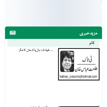
مزید خبریں
کالم
فیفا فٹ بال پاکستان کا مگر….