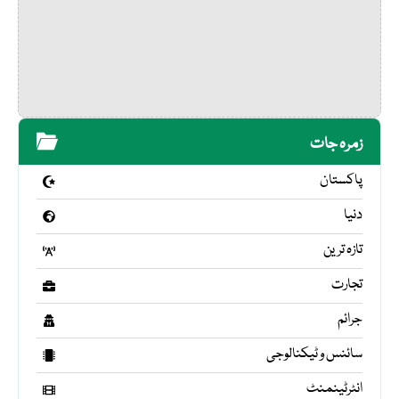
زمرہ جات
پاکستان
دنیا
تازہ ترین
تجارت
جرائم
سائنس و ٹیکنالوجی
انٹرٹینمنٹ