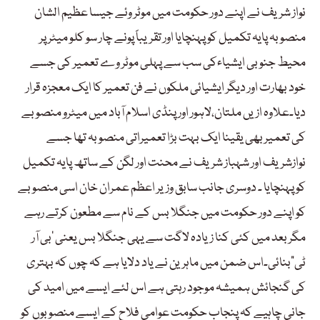
نواز شریف نے اپنے دور حکومت میں موٹر وئے جیسا عظیم الشان
منصوبہ پایہ تکمیل کو پہنچایا اور تقریباً پونے چار سو کلو میٹر پر
محیط جنوبی ایشیاءکی سب سے پہلی موٹر وے تعمیر کی جسے
خود بھارت اور دیگر ایشیائی ملکوں نے فن تعمیر کا ایک معجزہ قرار
دیا۔علاوہ ازیں ملتان،لاہور اور پنڈی اسلام آباد میں میٹرو منصوبے
کی تعمیر بھی یقینا ایک بہت بڑا تعمیراتی منصوبہ تھا جسے
نوازشریف اور شہباز شریف نے محنت اور لگن کے ساتھ پایہ تکمیل
کو پہنچایا ۔ دوسری جانب سابق وزیر اعظم عمران خان اسی منصوبے
کو اپنے دور حکومت میں جنگلا بس کے نام سے مطعون کرتے رہے
مگر بعد میں کئی کنا زیادہ لاگت سے یہی جنگلا بس یعنی ’بی آر
ٹی“بنائی۔اس ضمن میں ماہرین نے یاد دلایا ہے کہ چوں کہ بہتری
کی گنجائش ہمیشہ موجود رہتی ہے اس لئے ایسے میں امید کی
جانی چاہیے کہ پنجاب حکومت عوامی فلاح کے ایسے منصوبوں کو