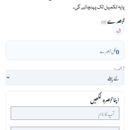
پایہ تکمیل تک پہنچائے گی۔
تبصرے
(0)
🌙
0
کل تبصرے
ترتیب:
اپنا تبصرہ لکھیں