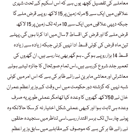
معاملے کی تفصیل کچھ یو ں ہے کہ اس اسکیم کے تحت شہری
علاقوں میں ایک سے 5 مرلہ زمین پر 15 لاکھ روپے قرض ملے گا
جبکہ دیہی علاقوں میں ایک سے 10 مرلہ تک زمین پر 15 لاکھ
قرض ملے گا اور قرض کی اقساط 7 سال میں ادا کرنا ہوں گی، پہلے
تین ماہ قرض کی کوئی قسط ادا نہیں کرنی جبکہ زیادہ سے زیادہ
قسط 14 ہزار روپے ہو گی ۔ ہم گھر بھی بنا رہے ہیں، ان گھروں کی
تعمیر جلد شروع کررہے ہیں۔اس تمام صورتحال کا جائزہ لیتے ہوئے
معاشرتی اور معاشی ماہرین نے رائے ظاہر کی ہے کہ اس امر میں کوئی
شبہ نہیں کہ گزشتہ دور حکومت میں اس وقت کے وزیر اعظم عمران
خان نے 50لاکھ گھروں کا وعدہ کیا تھامگر عملی طور پر یہ صرف
وعدہ ہی ثابت ہوا اور کبھی عملی شکل اختیار نہ کر سکا حالانکہ وہ
پونے چار سال تک برسر اقتدار رہے۔اسی تناظر میں سنجیدہ حلقوں
نے رائے ظا ہر کی ہے کہ موصوف کے مقابلے میں سابق وزیر اعظم