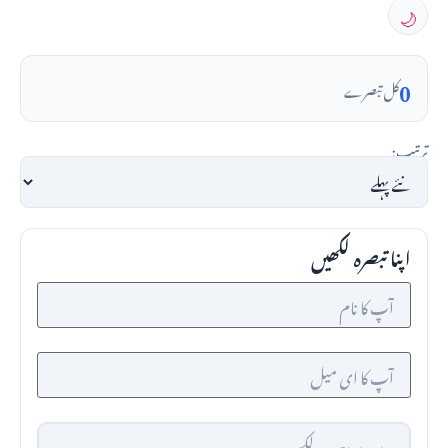
🌙
0
کل تبصرے
ترتیب:
اپنا تبصرہ لکھیں