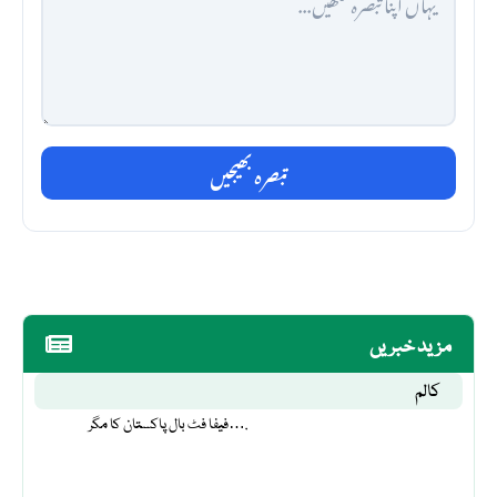
تبصرہ بھیجیں
مزید خبریں
کالم
فیفا فٹ بال پاکستان کا مگر….