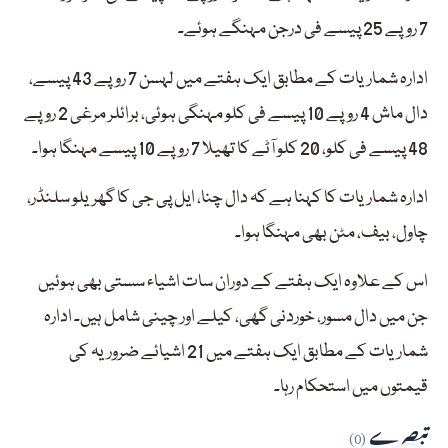
7 روپے 25 پیسے فی درجن مہنگے ہوئے۔
ادارہ شماریات کے مطابق ایک ہفتے میں لہسن 7 روپے 43 پیسے،
دال ماش 4 روپے 10 پیسے فی کلو مہنگی ہوئی، برائلر مرغی 2 روپے
48 پیسے فی کلو، 20 کلو آٹے کا تھیلا 7 روپے 10 پیسے مہنگا ہوا۔
ادارہ شماریات کا کہنا ہے کہ دال چنا، ایل پی جی کا گھریلو سلنڈر،
چاول، بیف، مٹن بھی مہنگا ہوا۔
اس کے علاوہ ایک ہفتے کے دوران سات اشیاء سستی بھی ہوئیں
جن میں دال مسور، خوردنی گھی، کیلے اور چینی شامل ہیں۔ ادارہ
شماریات کے مطابق ایک ہفتے میں 21 اشیائے ضروریہ کی
قیمتوں میں استحکام رہا۔
تبصرے
(0)