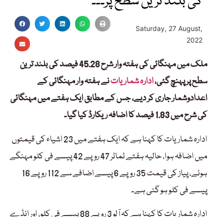
کی بلند ترین سطح پر۔۔۔
Saturday, 27 August,
2022
ملک میں مہنگائی کی ہفتہ وار شرح 45.28 فیصد کی بلند ترین
سطح پر پہنچ گئی،
ادارہ شماریات
نے ہفتہ وار مہنگائی کے
اعدادوشمار جاری کر دیے، جس کے مطابق ایک ہفتے میں مہنگائی
کی شرح میں 1.83 فیصد کا اضافہ ریکارڈ کیا گیا۔
ادارہ شماریات کا کہنا ہے کہ ایک ہفتے میں 23 اشیاء کی قیمتوں
میں اضافہ ہوا، حالیہ ہفتے ٹماٹر 47 روپے 42 پیسے فی کلو مہنگے
ہوئے، پیاز کی قیمت 35 روپے 6 پیسے اضافے سے 112 روپے 16
پیسے فی کلو ہو گئی ہے۔
ادارہ شماریات کا کہنا ہے کہ آلو 3 روپے 88 پیسے فی کلو، اور انڈے