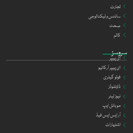
تجارت
سائنس و ٹیکنالوجی
صحت
کالم
سروسز
ای پیپر
ای پیپر آرکائیو
فوٹو گیلری
ڈاؤنلوڈز
نیوز لیٹر
موبائل ایپ
آر ایس ایس فیڈ
اشتہارات