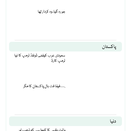
جو رہ گیا، وہ کردار تھا
پاکستان
سعودی عرب کیلئے ڈونلڈ ٹرمپ کا نیا
ٹرمپ کارڈ
فیفا فٹ بال پاکستان کا مگر….
دنیا
وائٹ ہاؤس کا کہنا ہے کہ ٹرمپ اور