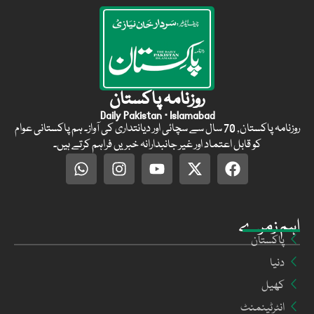
روزنامہ پاکستان
Daily Pakistan · Islamabad
روزنامہ پاکستان, 70 سال سے سچائی اور دیانتداری کی آواز۔ ہم پاکستانی عوام
کو قابل اعتماد اور غیر جانبدارانہ خبریں فراہم کرتے ہیں۔
اہم زمرے
پاکستان
دنیا
کھیل
انٹرٹینمنٹ