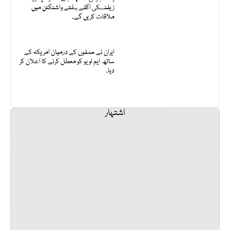
زیلنسکی اگلے ہفتے واشنگٹن میں
ملاقات کریں گے۔
ایران نے حملوں کے درمیان امریکہ کے
ساتھ ایم او یو کو معطل کرنے کا اعلان کر
دیا۔
اشتہار