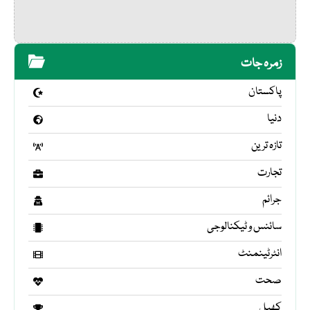
زمرہ جات
پاکستان
دنیا
تازہ ترین
تجارت
جرائم
سائنس و ٹیکنالوجی
انٹرٹینمنٹ
صحت
کھیل