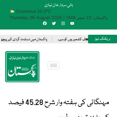
بانی سردار خان نیازی
🌤 Columbus 20.3°C
پاکستان: 23 صفر 1448
|
Thursday, 06 August 2026
بریکنگ نیوز
یصلہ کرنے کا حق صرف کشمیریوں کو ہے۔
پاکستان میں دہشت گردی کے پیچھے بھارت 
مہنگائی کی ہفتہ وار شرح 45.28 فیصد