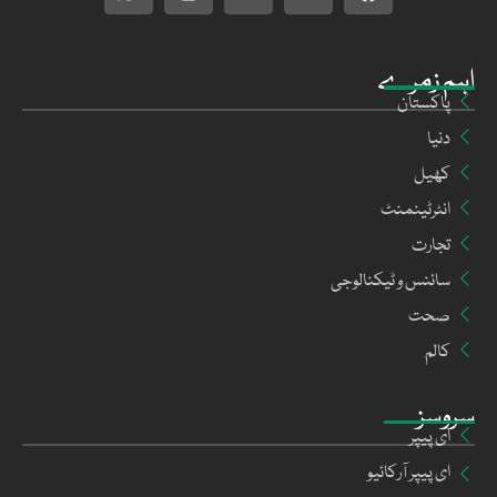
اہم زمرے
پاکستان
دنیا
کھیل
انٹرٹینمنٹ
تجارت
سائنس و ٹیکنالوجی
صحت
کالم
سروسز
ای پیپر
ای پیپر آرکائیو