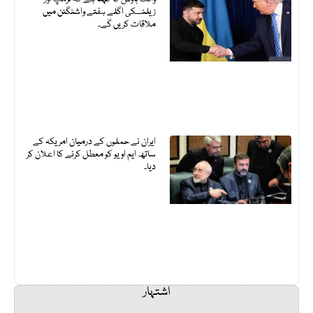
زیلنسکی اگلے ہفتے واشنگٹن میں
ملاقات کریں گے۔
ایران نے حملوں کے درمیان امریکہ کے
ساتھ ایم او یو کو معطل کرنے کا اعلان کر
دیا۔
اشتہار