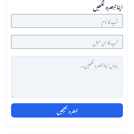
اپنا تبصرہ لکھیں
تبصرہ بھیجیں