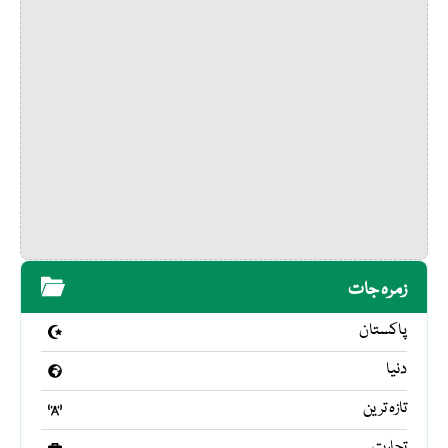
زمرہ جات
پاکستان
دنیا
تازہ ترین