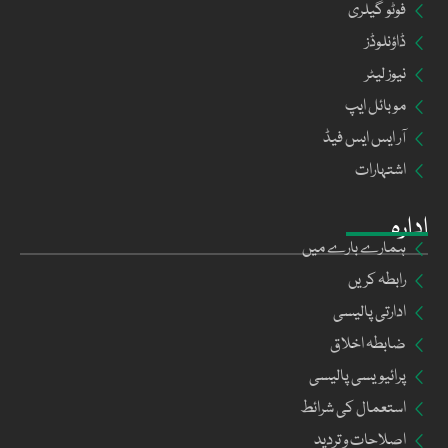
فوٹو گیلری
ڈاؤنلوڈز
نیوز لیٹر
موبائل ایپ
آر ایس ایس فیڈ
اشتہارات
ادارہ
ہمارے بارے میں
رابطہ کریں
ادارتی پالیسی
ضابطہ اخلاق
پرائیویسی پالیسی
استعمال کی شرائط
اصلاحات و تردید