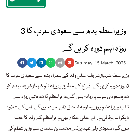
وزیراعظم بدھ سے سعودی عرب کا 3
روزہ اہم دورہ کریں گے
Saturday, 15 March, 2025
وزیراعظم شہباز شریف اعلی وفد کے ہمراہ بدھ سے سعودی عرب کا
3 روزہ دورہ کریں گے۔ذرائع کے مطابق وزیراعظم شہباز شریف بدھ کو
دورہِ سعودی عرب پر روانہ ہوں گے، وزیراعظم کا دورہ تین روزہ ہے،
نائب وزیراعظم و وزیرخارجہ اسحاق ڈار ہمراہ ہوں گے۔اس کے علاوہ
دیگر اہم وفاقی وزرا اور اعلی حکام بھی وزیراعظم کے وفد کا حصہ
ہوں گے، سعودی ولی عہد پرنس محمد بن سلمان سے وزیراعظم کی