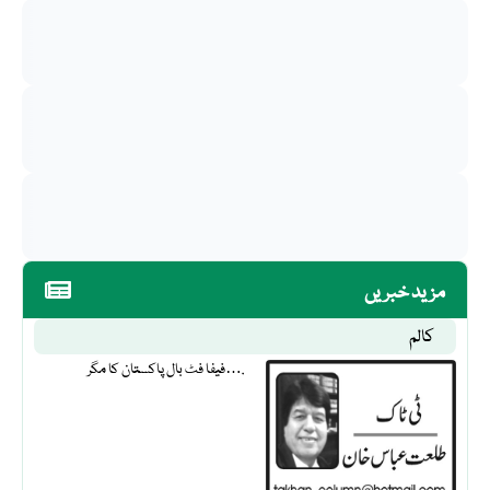
مزید خبریں
کالم
فیفا فٹ بال پاکستان کا مگر….