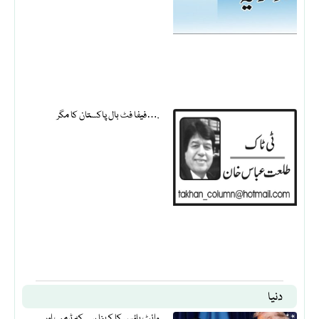
فیفا فٹ بال پاکستان کا مگر….
دنیا
وائٹ ہاؤس کا کہنا ہے کہ ٹرمپ اور