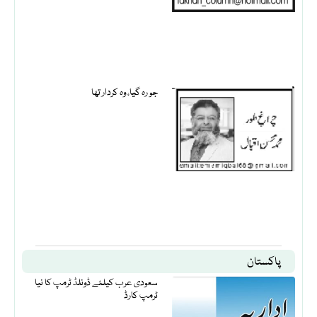
جو رہ گیا، وہ کردار تھا
پاکستان
سعودی عرب کیلئے ڈونلڈ ٹرمپ کا نیا
ٹرمپ کارڈ