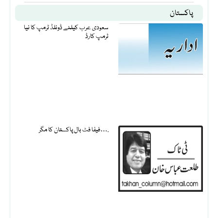
پاکستان
سعودی عرب کیلئے ڈونلڈ ٹرمپ کا نیا
ٹرمپ کارڈ
فیفا فٹ بال پاکستان کا مگر….