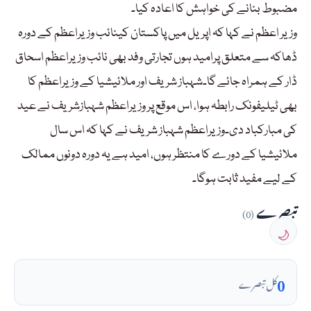
مضبوط بنانے کی خواہش کا اعادہ کیا۔
وزیر اعظم نے کہا کہ اپریل میں پاکستان کینائب وزیراعظم کے دورہ
ڈھاکہ سے متعلق پرامید ہوں تجارتی وفد بھی نائب وزیراعظم اسحاق
ڈار کے ہمراہ جائے گا۔شہباز شریف اور ملائیشیا کے وزیراعظم کا
بھی ٹیلیفونک رابطہ ہوا، اس موقع پر وزیراعظم شہبازشریف نے عید
کی مبارکباد دی۔وزیراعظم شہباز شریف نے کہا کہ اس سال
ملائیشیا کے دورے کا منتظر ہوں، امید ہے یہ دورہ دونوں ممالک
کے لیے مفید ثابت ہوگا۔
تبصرے
(0)
🌙
0
کل تبصرے