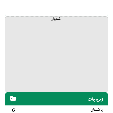
اشتہار
زمرہ جات
پاکستان