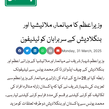
وزیراعظم کا میانمار، ملائیشیا اور
بنگلادیش کے سربراہان کو ٹیلیفون
Monday, 31 March, 2025
وزیراعظم شہباز شریف نے میانمار اور ملائیشیا کے وزرائے اعظم اور
بنگلادیش کے چیف ایڈوائزر ڈاکٹر محمد یونس سے ٹیلیفونک
رابطہ کیا اور 28 مارچ کے تباہ کن زلزلے پر میانمار کے وزیراعظم سے
تعزیت کی۔شہباز شریف نے کہا کہ پاکستان زلزلہ متاثرہ افراد کی
تکالیف کم کرنے کیلئے ہر قسم کی مدد فراہم کرنے کیلئے تیار ہے۔
محمد یونس سے پاکستان اور بنگلادیش دو طرفہ تعلقات کو مزید