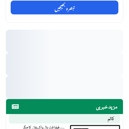
تبصرہ بھیجیں
مزید خبریں
کالم
فیفا فٹ بال پاکستان کا مگر….