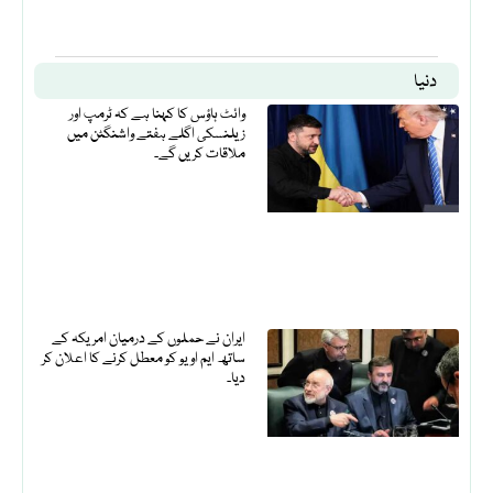
دنیا
وائٹ ہاؤس کا کہنا ہے کہ ٹرمپ اور
زیلنسکی اگلے ہفتے واشنگٹن میں
ملاقات کریں گے۔
ایران نے حملوں کے درمیان امریکہ کے
ساتھ ایم او یو کو معطل کرنے کا اعلان کر
دیا۔