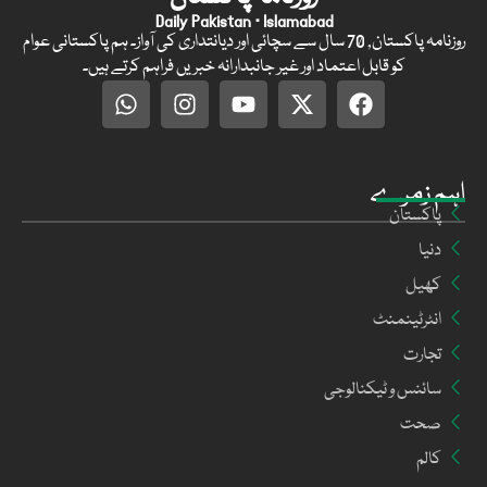
Daily Pakistan · Islamabad
روزنامہ پاکستان, 70 سال سے سچائی اور دیانتداری کی آواز۔ ہم پاکستانی عوام
کو قابل اعتماد اور غیر جانبدارانہ خبریں فراہم کرتے ہیں۔
اہم زمرے
پاکستان
دنیا
کھیل
انٹرٹینمنٹ
تجارت
سائنس و ٹیکنالوجی
صحت
کالم