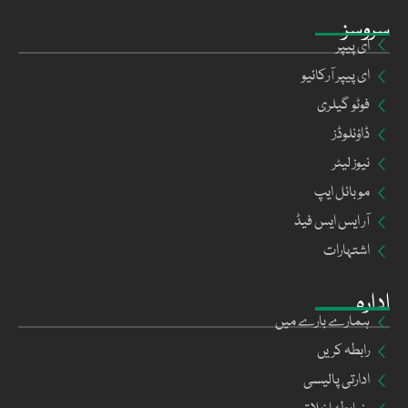
سروسز
ای پیپر
ای پیپر آرکائیو
فوٹو گیلری
ڈاؤنلوڈز
نیوز لیٹر
موبائل ایپ
آر ایس ایس فیڈ
اشتہارات
ادارہ
ہمارے بارے میں
رابطہ کریں
ادارتی پالیسی