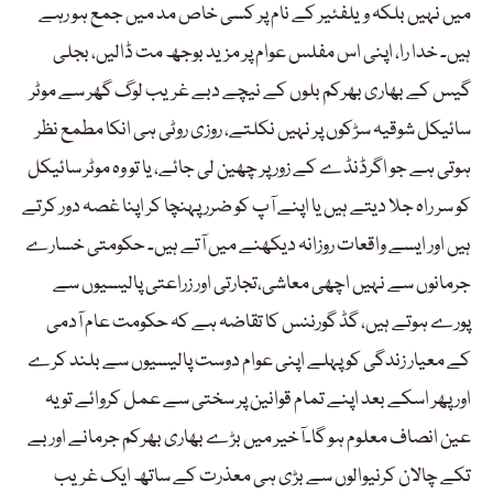
میں نہیں بلکہ ویلفئیر کے نام پر کسی خاص مد میں جمع ہو رہے
ہیں۔ خدا را، اپنی اس مفلس عوام پر مزید بوجھ مت ڈالیں، بجلی
گیس کے بھاری بھرکم بلوں کے نیچے دبے غریب لوگ گھر سے موٹر
سائیکل شوقیہ سڑکوں پر نہیں نکلتے، روزی روٹی ہی انکا مطمع نظر
ہوتی ہے جو اگرڈنڈے کے زور پر چھین لی جائے، یا تو وہ موٹر سائیکل
کو سر راہ جلا دیتے ہیں یا اپنے آپ کو ضرر پہنچا کر اپنا غصہ دور کرتے
ہیں اور ایسے واقعات روزانہ دیکھنے میں آتے ہیں۔ حکومتی خسارے
جرمانوں سے نہیں اچھی معاشی،تجارتی اور زراعتی پالیسیوں سے
پورے ہوتے ہیں، گڈ گورننس کا تقاضہ ہے کہ حکومت عام آدمی
کے معیار زندگی کو پہلے اپنی عوام دوست پالیسیوں سے بلند کرے
اور پھر اسکے بعد اپنے تمام قوانین پر سختی سے عمل کروائے تو یہ
عین انصاف معلوم ہو گا۔آخیر میں بڑے بھاری بھرکم جرمانے اور بے
تکے چالان کرنیوالوں سے بڑی ہی معذرت کے ساتھ ایک غریب