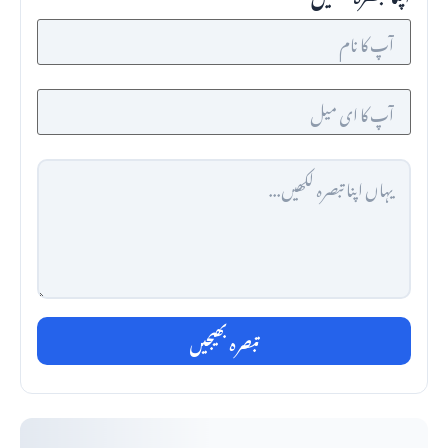
تبصرہ بھیجیں