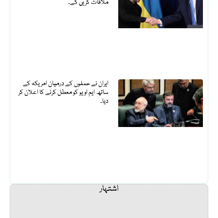
ملاقات کریں گے۔
ایران نے حملوں کے درمیان امریکہ کے
ساتھ ایم او یو کو معطل کرنے کا اعلان کر
دیا۔
اشتہار