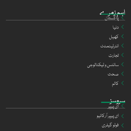
اہم زمرے
پاکستان
دنیا
کھیل
انٹرٹینمنٹ
تجارت
سائنس و ٹیکنالوجی
صحت
کالم
سروسز
ای پیپر
ای پیپر آرکائیو
فوٹو گیلری