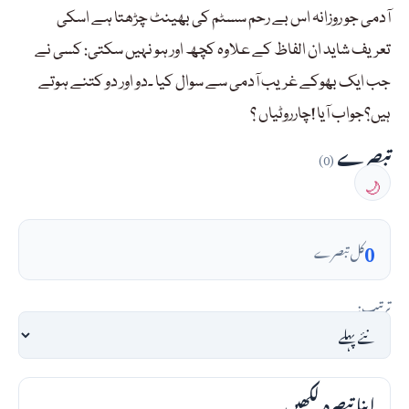
آدمی جو روزانہ اس بے رحم سسٹم کی بھینٹ چڑھتا ہے اسکی
تعریف شاید ان الفاظ کے علاوہ کچھ اور ہو نہیں سکتی: کسی نے
جب ایک بھوکے غریب آدمی سے سوال کیا ۔دو اور دو کتنے ہوتے
ہیں؟جواب آیا !چارروٹیاں ؟
تبصرے
(0)
🌙
0
کل تبصرے
ترتیب:
اپنا تبصرہ لکھیں