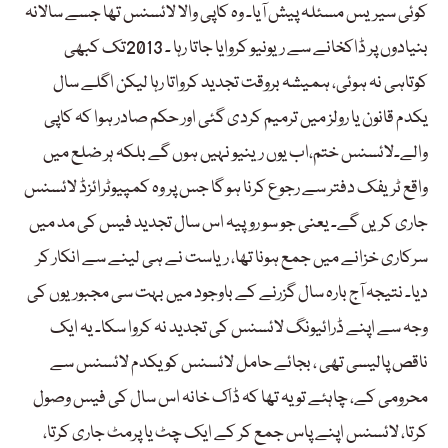
کوئی سیریس مسئلہ پیش آیا۔ وہ کاپی والا لائسنس تھا جسے سالانہ
بنیادوں پر ڈاکخانے سے ریونیو کروایا جاتا رہا ۔ 2013تک کبھی
کوتاہی نہ ہوئی، ہمیشہ بروقت تجدید کرواتا رہا لیکن اگلے سال
یکدم قانون یا رولز میں ترمیم کردی گئی اور حکم صادر ہوا کہ کاپی
والے۔لائسنس ختم،اب یوں رینیو نہیں ہوں گے بلکہ ہر ضلع میں
واقع ٹریفک دفتر سے رجوع کرنا ہو گا جس پر وہ کمپیوٹرائزڈ لائسنس
جاری کریں گے۔ یعنی جو سو روپیہ اس سال تجدید فیس کی مد میں
سرکاری خزانے میں جمع ہونا تھا، ریاست نے ہی لینے سے انکار کر
دیا۔ نتیجہ آج بارہ سال گزرنے کے باوجود میں بہت سی مجبوریوں کی
وجہ سے اپنے ڈرائیونگ لائسنس کی تجدید نہ کروا سکا۔ یہ ایک
ناقص پالیسی تھی ، بجائے حامل لائسنس کو یکدم لائسنس سے
محرومی کے، چاہئے تو یہ تھا کہ ڈاک خانہ اس سال کی فیس وصول
کرتا، لائسنس اپنے پاس جمع کر کے ایک چٹ یا پرمٹ جاری کرتا،