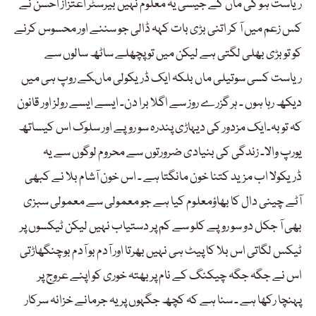
ریاست ہو گی ماں کے جیسی یہ معلوم نہیں بیرسٹر اعتزاز احسن نے
کس زعم میں آ کر اتنی بڑی بات کہہ ڈالی جو سننے اور محسوس کرنے
کو تو بڑی بھلی لگتی ہے لیکن میں تو پچھلے ساٹھ سالوں سے
ریاست کسی سوتیلی ماں بلکہ ایک ڈریکولی ماںکے روپ ہی میں
دیکھ رہا ہوں ۔ ہر گزرے روز سے اگلا برا دن۔ ایسے ایسے رولز اور قانون
کہ توبہ۔ایک مزدور کی دیہاڑی پندرہ سو روپے اور سلوک اس کیساتھ
یورپ والا۔ زندگی کی بنیادی ضرورتوں سے محروم لوگوں سے یہ
ڈریکولا اب مزید کتنا خون مانگتا ہے ۔ اس خون آشام بلا نے کبھی
آٹے چینی دال کا بھاؤمعلوم کیا ہے جو معمولی سے معمولی سبزی
بھی آ جکل دو سو روپے کلو سے کم پر دستیاب نہیں لیکن ٹیکسوں پر
ٹیکس لگاتی اس بلا کا پیٹ ہی نہیں بھرتا اور آدم بو آدم بوچنگھاڑتی
اس نے جگہ جگہ چیکنگ کے نام پر بھتہ خوری کو اپنے عروج پر
پہنچا رکھا ہے ۔ سنا ہے کہ کچھ جگہوں پر یہ جرمانے خزانہ سرکار