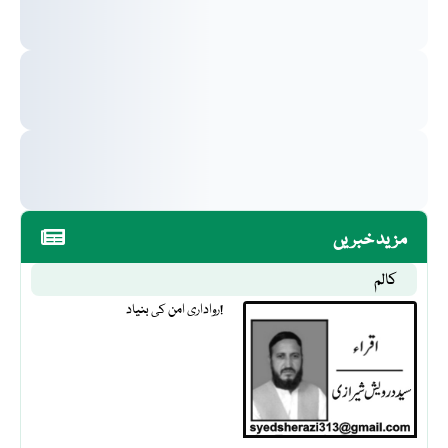
مزید خبریں
کالم
رواداری امن کی بنیاد!