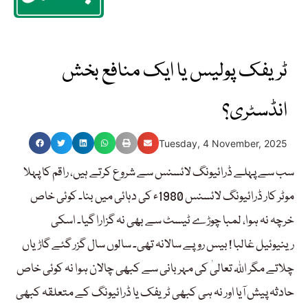
ٹریفک پولیس یا ایک منافع بخش
انڈسٹری؟
Tuesday, 4 November, 2025
سب سے پہلے ڈرائیونگ لائسنس سے شروع کرتے ہیں، راقم کا پہلا
موٹر کار ڈرائیونگ لائسنس 1980ء کی دہائی میں بنا۔ کوئی خاص
خرچہ نہ ہوا، لمبا چوڑے ٹیسٹ سے بھی نہ گزارا گیا۔ اسکی
رینیوئیل غالبا ! بیس روپے سالانہ تھی۔ سالوں سال گزر گئے گاڑیاں
چلاتے مگر اللہ تعالیٰ کی مہربانی سے کبھی چالان ہوا نہ کوئی خاص
حادثہ پیش آیا اور نہ ہی کبھی ٹریفک یا ڈرائیونگ کے متعلقہ کبھی