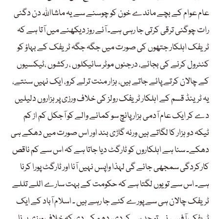
عام عوام کے بچے ماندے خون کو چوسنے سے یہ ماشااللہ دن دگنی
رات چوگنی ترقی کرتی جا رہی ہے۔ آئے روز دیکھنے میں آتا ہے کہ
ٹریفک اہلکار جتھوں کی صورت میں جگہ جگہ ٹریفک کے بہاؤ کو
کنٹرول کرنے کی بجائے، درجنوں موٹر سائیکلوں ، رکشوں ،ٹیکسیوں
کے چالان کرتے پائے جاتے ہیں، ہزار منت ترلے کرو، ایک نہیں سنتے،
یہ ٹرینڈ قسم کے اہلکار ٹریفک رولز کی خلاف ورزی پر ہزاروں دلیلیں
دے کر ایک عام آدمی ہزار پانچ سو کمانے والے کو آجکل کم از کم
ٹیکہ دو ہزار کا لگاتے ہیں ورنہ گاڑی بند اور اس صورت میں دھکے ہی
دھکے۔ سنا ہے اہلکاروں کو ٹارگٹ دیا جاتا ہے کہ اس سے کم ناقص
کارکردگی سمجھی جائے گی لہذا واپس نہیں آنا اور ٹارگٹ پورا کرنا
ہے۔ اس سے تو یوں لگتا ہے کہ حکومت کے بہت سارے اللے تللے
ٹریفک چالان ہی سے پورے کئے جا رہے ہیں ۔ اسلام آباد کے ایک
ٹریفک آفیسر نے تو حد ہی کر دی، دھمکی دی کہ خلاف ورزی پر نا