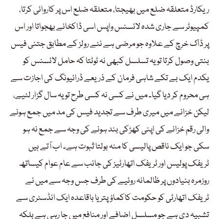
ریکارڈ متعلقہ ضلع میں بھیجتا، متعلقہ ضلع اس پر کاروائی کرتا،
کمپیوٹر سے جاری شدہ لائسنس واپس اسی ڈاکخانے بھجواتا اور اس
پر ڈاک خرچ کے علاوہ جو مرضی ہے نئے رولز کے مطابق جتنی فیس
بنتی وصول کرتا تو یہ تسلسل کبھی نہ ٹوٹتا کہ حامل لائسنس کو
یکدم ایک بے تکے شاہی فرمان کے ذریعے ڈرائیونگ کی اجازت سے
ہی محروم کر دیا گیا۔ میں نے کسی نہ کسی طرح تو یہ سال گزار لئیے،
لیکن خزانے میں میری طرف سے تجدید فیس کی مد میں جمع ہونے
والی رقم خزانے کی اپنی کھڑکی بند ہونے کی وجہ سے جمع نہ ہو
سکی جو ایک ناقص پالیسی کا منہ بولتا ثبوت ہے۔ اب آتے ہیں
ٹریفک پولیس اور ٹریفک اتھارٹیز کی جانب سے عام عوام کیساتھ
روزمرہ بنیادوں پر ظالمانہ روئیے کی طرف جس وجہ سے میں نے
ٹریفک اتھارٹی کو حکومت کاکماؤپتر یا باقاعدہ ایک انڈسٹری سے
تشبیہ دی ہے جو مسلسل اضافے اور منافع میں جا رہی ہے بلکہ