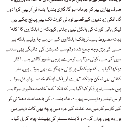
صرف بھاری بھر کم جرمانہ ہو گا، گاڑی بند یا ایف آئی آر بھی کروا دوں
گا۔ انکی زیادتیوں کے قصے تو ہائی کورٹ تک بھی پہنچ چکے ہیں
لیکن ہائی کورٹ کی بالکل نہیں چلتی کیونکہ ان اہلکاروں کا ”کلہ”
بہت مضبوط ہے۔ ٹریفک اہلکاروں کے اس بے جا روئیے بلکہ بے
حسی کی بڑی وجہ جمع شدہ رقم سے کمیشن کی ادائیگی بھی سننے
میں آتی ہے، کوئی مرتا ہے تو مرے، پرچی ضرور کاٹنی ہے۔ اکثر
دیکھا گیا ہے کہ چیکنگ پر لڑائی جھگڑے بھی ہوتے ہیں، مار
کٹائی بھی لیکن چونکہ اتھرے ٹریفک اہلکار خاصے پاور فل ہوتے
ہیں جیسے اوپر ذکر کیا گیا ہے کہ انکا ”کلہ”خاصہ مظبوط ہوتا ہے
تواس لیئے وہ ایسے سر پھرے عام بندے کی باجماعت دھلائی کر
کے کار سرکار میں مداخلت کے جرم میں پرچہ بھی کاٹ دیتے ہیں،
یوں وہ چوں چراں کرے والا بندہ سسٹم کی بھینٹ چڑھ کر رل گیا ۔