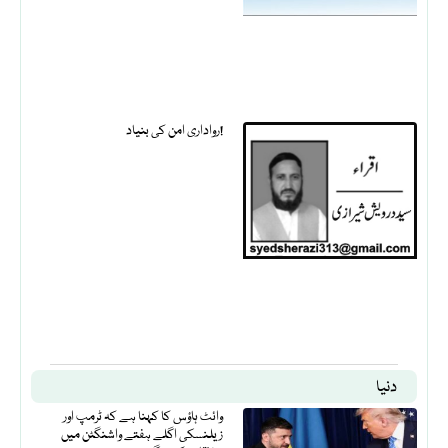
رواداری امن کی بنیاد!
دنیا
وائٹ ہاؤس کا کہنا ہے کہ ٹرمپ اور
زیلنسکی اگلے ہفتے واشنگٹن میں