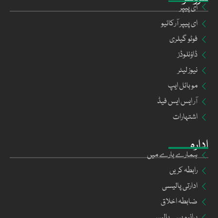
ای پیپر
ای پیپر آرکائیو
فوٹو گیلری
ڈاؤنلوڈز
نیوز لیٹر
موبائل ایپ
آر ایس ایس فیڈ
اشتہارات
ادارہ
ہمارے بارے میں
رابطہ کریں
ادارتی پالیسی
ضابطہ اخلاق
پرائیویسی پالیسی