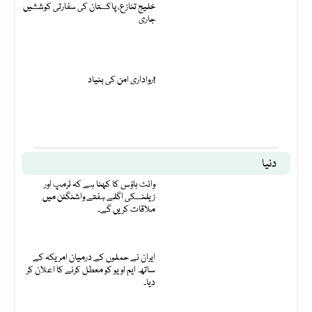
خلیج تنازع، پاکستان کی سفارتی کوششیں
جاری
رواداری امن کی بنیاد!
دنیا
وائٹ ہاؤس کا کہنا ہے کہ ٹرمپ اور
زیلنسکی اگلے ہفتے واشنگٹن میں
ملاقات کریں گے۔
ایران نے حملوں کے درمیان امریکہ کے
ساتھ ایم او یو کو معطل کرنے کا اعلان کر
دیا۔