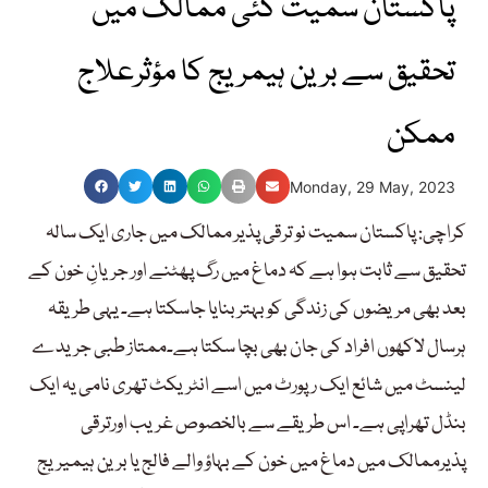
پاکستان سمیت کئی ممالک میں
تحقیق سے برین ہیمریج کا مؤثرعلاج
ممکن
Monday, 29 May, 2023
کراچی: پاکستان سمیت نو ترقی پذیر ممالک میں جاری ایک سالہ
تحقیق سے ثابت ہوا ہے کہ دماغ میں رگ پھٹنے اور جریانِ خون کے
بعد بھی مریضوں کی زندگی کو بہتر بنایا جاسکتا ہے۔ یہی طریقہ
ہرسال لاکھوں افراد کی جان بھی بچا سکتا ہے۔ممتاز طبی جریدے
لینسٹ میں شائع ایک رپورٹ میں اسے انٹریکٹ تھری نامی یہ ایک
بنڈل تھراپی ہے۔ اس طریقے سے بالخصوص غریب اورترقی
پذیرممالک میں دماغ میں خون کے بہاؤ والے فالج یا برین ہیمیریج