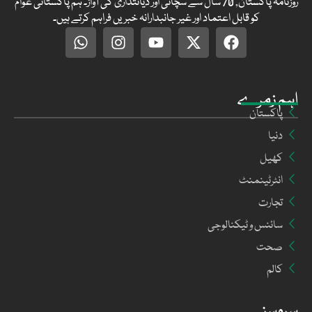
روزنامہ پاکستان, 70 سال سے سچائی اور دیانتداری کی آواز۔ ہم پاکستانی عوام
کو قابل اعتماد اور غیر جانبدارانہ خبریں فراہم کرتے ہیں۔
اہم زمرے
پاکستان
دنیا
کھیل
انٹرٹینمنٹ
تجارت
سائنس و ٹیکنالوجی
صحت
کالم
سروسز