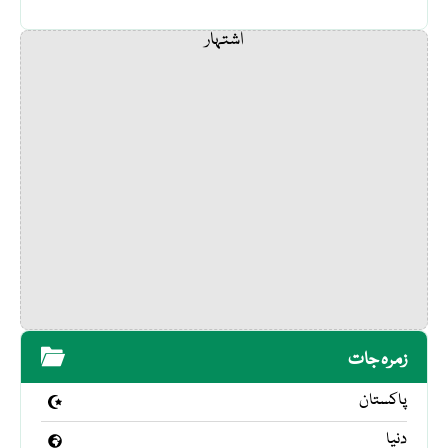
اشتہار
زمرہ جات
پاکستان
دنیا