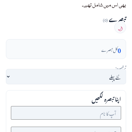
بھی اس میں شامل تھے۔
تبصرے
(0)
🌙
0
کل تبصرے
ترتیب:
اپنا تبصرہ لکھیں