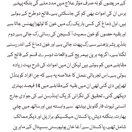
کے مریضوں کو نہ صرف مؤثر علاج میں مدد ملے گی بلکہ پہلے
برس ان کی اموات بھی کم کی جاسکتی ہے۔فالج دو طرح کے ہوتے
ہیں، اول دماغ کی کسی باریک رگ میں خون کا لوتھڑا پھنس جاتا ہے
اور بقیہ حصوں کو خون سمیت آکسیجن کی رسائی رک جاتی ہے دوم
بلڈ پریشر بڑھنے سے رگ پھٹ جاتی ہے اور خون دماغ کے اندر رِسنے
لگتا ہے۔ اگرچہ برین ہیمریج کے واقعات دوسرے قسم کے فالج کے
مقابلے میں کم ہوتے ہیں لیکن ان میں اموات کی شرح بہت زیادہ
ہوتی ہے۔اس تجرباتی عمل کا خلاصہ یہ ہے کہ جن افراد کو بنڈل
تھراپی دی گئی تھی ان میں بقیہ کےمقابلے میں 14 فیصد بہتری
دیکھی گئی۔ تحقیق کی نگرانی کریگ اینڈرسن نے کی جو’دی جارج
انسٹی ٹیوٹ فار گلوبل ہیلتھ‘ سے وابستہ ہیں اور ساتھ میں چلیِ
بھارت، بنگلہ دیش، پاکستان، میکسیکو، برازیل اور دیگر ممالک
شامل تھے۔ پاکستان سے آغا خان یونیورسٹی ہسپتال کے ماہرین