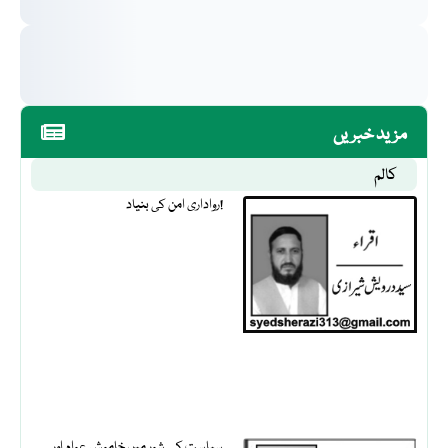
مزید خبریں
کالم
رواداری امن کی بنیاد!
سیاست کے شور میں خاموش عوام اور