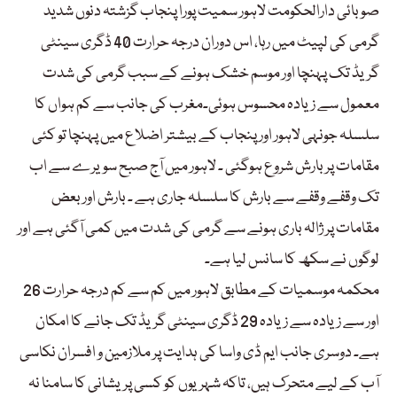
صوبائی دارالحکومت لاہور سمیت پورا پنجاب گزشتہ دنوں شدید
گرمی کی لپیٹ میں رہا، اس دوران درجہ حرارت 40 ڈگری سینٹی
گریڈ تک پہنچا اور موسم خشک ہونے کے سبب گرمی کی شدت
معمول سے زیادہ محسوس ہوئی۔مغرب کی جانب سے کم ہواں کا
سلسلہ جونہی لاہور اور پنجاب کے بیشتر اضلاع میں پہنچا تو کئی
مقامات پر بارش شروع ہوگئی ۔ لاہور میں آج صبح سویرے سے اب
تک وقفے وقفے سے بارش کا سلسلہ جاری ہے ۔ بارش اور بعض
مقامات پر ژالہ باری ہونے سے گرمی کی شدت میں کمی آگئی ہے اور
لوگوں نے سکھ کا سانس لیا ہے۔
محکمہ موسمیات کے مطابق لاہور میں کم سے کم درجہ حرارت 26
اور سے زیادہ سے زیادہ 29 ڈگری سینٹی گریڈ تک جانے کا امکان
ہے۔ دوسری جانب ایم ڈی واسا کی ہدایت پر ملازمین و افسران نکاسی
آب کے لیے متحرک ہیں، تاکہ شہریوں کو کسی پریشانی کا سامنا نہ