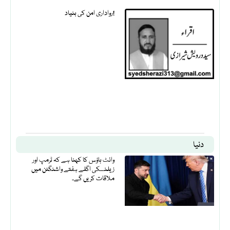
رواداری امن کی بنیاد!
دنیا
وائٹ ہاؤس کا کہنا ہے کہ ٹرمپ اور
زیلنسکی اگلے ہفتے واشنگٹن میں
ملاقات کریں گے۔