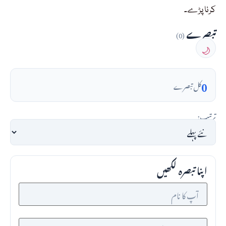
کرنا پڑے۔
تبصرے
(0)
🌙
0
کل تبصرے
ترتیب:
اپنا تبصرہ لکھیں