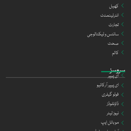
کھیل
انٹرٹینمنٹ
تجارت
سائنس و ٹیکنالوجی
صحت
کالم
سروسز
ای پیپر
ای پیپر آرکائیو
فوٹو گیلری
ڈاؤنلوڈز
نیوز لیٹر
موبائل ایپ