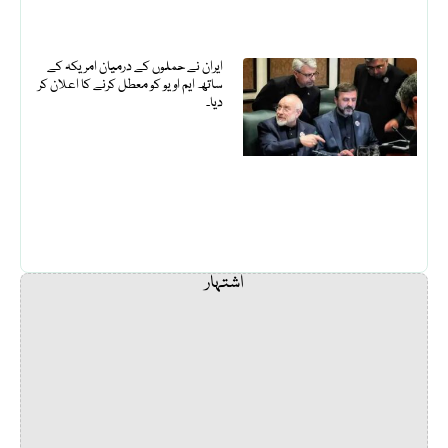
ایران نے حملوں کے درمیان امریکہ کے
ساتھ ایم او یو کو معطل کرنے کا اعلان کر
دیا۔
اشتہار