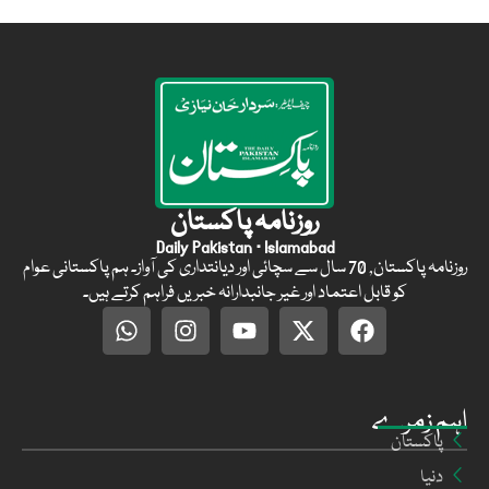
روزنامہ پاکستان
Daily Pakistan · Islamabad
روزنامہ پاکستان, 70 سال سے سچائی اور دیانتداری کی آواز۔ ہم پاکستانی عوام
کو قابل اعتماد اور غیر جانبدارانہ خبریں فراہم کرتے ہیں۔
اہم زمرے
پاکستان
دنیا