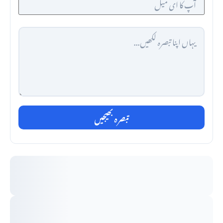
تبصرہ بھیجیں