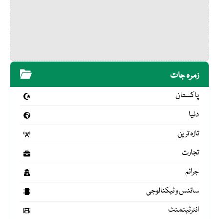
زمرہ جات
پاکستان
دنیا
تازہ ترین
تجارت
جرائم
سائنس و ٹیکنالوجی
انٹرٹینمنٹ