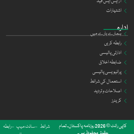
آر ایس ایس فیڈ
اشتہارات
ادارہ
ہمارے بارے میں
رابطہ کریں
ادارتی پالیسی
ضابطہ اخلاق
پرائیویسی پالیسی
استعمال کی شرائط
اصلاحات و تردید
کریئرز
کاپی رائٹ © 2026 روزنامہ پاکستان۔ تمام
شرائط
سائٹ میپ
رابطہ
حقوق محفوظ ہیں۔