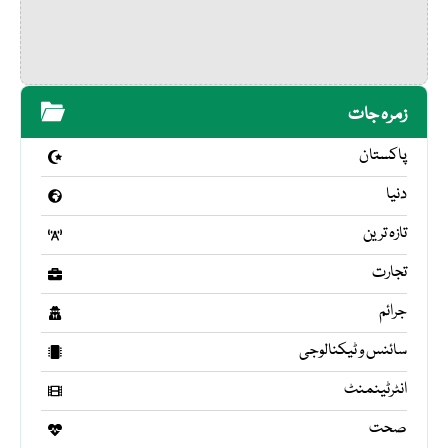
زمرہ جات
پاکستان
دنیا
تازہ ترین
تجارت
جرائم
سائنس و ٹیکنالوجی
انٹرٹینمنٹ
صحت