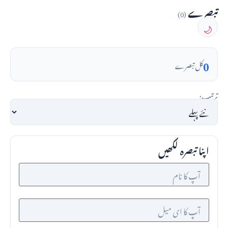
تبصرے
(0)
🌙
0
کل تبصرے
ترتیب:
اپنا تبصرہ لکھیں