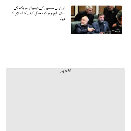
ایران نے حملوں کے درمیان امریکہ کے
ساتھ ایم او یو کو معطل کرنے کا اعلان کر
دیا۔
اشتہار