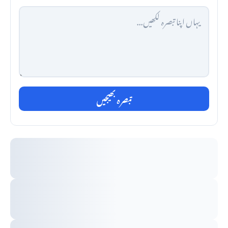
تبصرہ بھیجیں