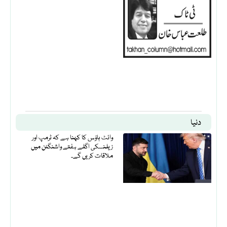
دنیا
وائٹ ہاؤس کا کہنا ہے کہ ٹرمپ اور
زیلنسکی اگلے ہفتے واشنگٹن میں
ملاقات کریں گے۔