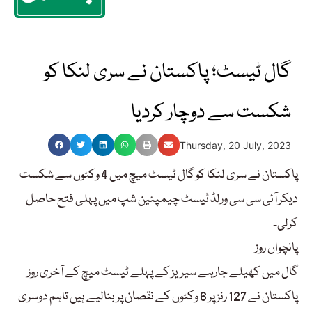
گال ٹیسٹ؛ پاکستان نے سری لنکا کو
شکست سے دوچار کردیا
Thursday, 20 July, 2023
پاکستان نے سری لنکا کو گال ٹیسٹ میچ میں 4 وکٹوں سے شکست
دیکر آئی سی سی ورلڈ ٹیسٹ چیمپئین شپ میں پہلی فتح حاصل
کرلی۔
پانچواں روز
گال میں کھیلے جارہے سیریز کے پہلے ٹیسٹ میچ کے آخری روز
پاکستان نے 127 رنز پر 6 وکٹوں کے نقصان پر بنالیے ہیں تاہم دوسری