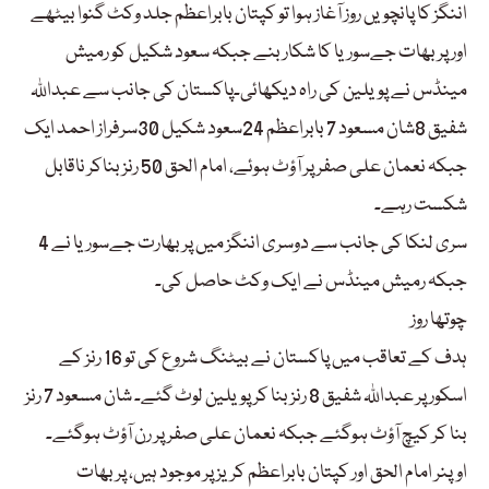
اننگز کا پانچویں روز آغاز ہوا تو کپتان بابراعظم جلد وکٹ گنوا بیٹھے
اور پربھات جےسوریا کا شکار بنے جبکہ سعود شکیل کو رمیش
مینڈس نے پویلین کی راہ دیکھائی۔پاکستان کی جانب سے عبداللہ
شفیق 8شان مسعود 7 بابراعظم 24سعود شکیل 30سرفراز احمد ایک
جبکہ نعمان علی صفر پر آؤٹ ہوئے، امام الحق 50 رنز بناکر ناقابل
شکست رہے۔
سری لنکا کی جانب سے دوسری اننگز میں پربھارت جےسوریا نے 4
جبکہ رمیش مینڈس نے ایک وکٹ حاصل کی۔
چوتھا روز
ہدف کے تعاقب میں پاکستان نے بیٹنگ شروع کی تو 16 رنز کے
اسکور پر عبداللہ شفیق 8 رنز بنا کر پویلین لوٹ گئے۔ شان مسعود 7 رنز
بنا کر کیچ آؤٹ ہوگئے جبکہ نعمان علی صفر پر رن آؤٹ ہوگئے۔
اوپنر امام الحق اور کپتان بابراعظم کریز پر موجود ہیں، پربھات