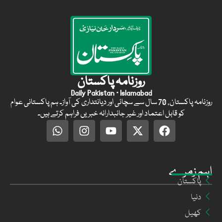
روزنامہ پاکستان
Daily Pakistan · Islamabad
روزنامہ پاکستان, 70 سال سے سچائی اور دیانتداری کی آواز۔ ہم پاکستانی عوام
کو قابل اعتماد اور غیر جانبدارانہ خبریں فراہم کرتے ہیں۔
اہم زمرے
پاکستان
دنیا
کھیل