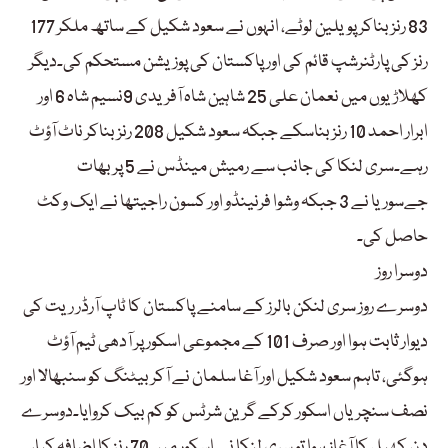
83 رنز بناکر پویلین لوٹے، انہوں نے سعود شکیل کے ساتھ ملکر 177
رنز کی پارٹنرشپ قائم کی اور پاکستان کی پوزیشن مستحکم کی۔دیگر
کھلاڑیوں میں نعمان علی 25 شاہین شاہ آفریدی 9نسیم شاہ 6 اور
ابرار احمد 10 رنز بناسکے جبکہ سعود شکیل 208 رنز بناکر ناٹ آؤٹ
رہے۔سری لنکا کی جانب سے رمیش مینڈس نے 5 پربھات
جےسوریا نے 3 جبکہ وشوا فرنینڈو اور کسون راجیتھا نے ایک وکٹ
حاصل کی۔
دوسرا روز
دوسرے روز سری لنکن بالرز کے سامنے پاکستان کا ٹاپ آرڈر ریت کی
دیوار ثابت ہوا اور صرف 101 کے مجموعی اسکور پر آدھی ٹیم آؤٹ
ہوگئی، تاہم سعود شکیل اور آغا سلمان نے آکر بیٹنگ کو سنبھالا اور
نصف سنچریاں اسکور کرکے گرین شرٹس کو کم بیک کروایا۔دوسرے
دن کھیل کا آغاز ہوا تو سری لنکا نے اسکور میں 70 رنز کا اضافہ کیا،