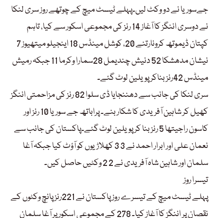
جےسوریا نے دو وکٹ لیں۔پہلے ٹیسٹ میچ کے چوتھے روز سری لنکا
نے دوسری اننگز کا آغاز 14 رنز کی مجموعی اسکور سے کیا، تاہم
کپتان ڈیموتھ کرونارتنے 20، کوشل مینڈس 18 اینجیلو میتھیوز 7
نیشان مدھشکا 52 دنیش چندیمل 28سمارا وکرما 11 جبکہ رمیش
مینڈس 42رنز بناکر پویلین لوٹ گئے۔
سری لنکا کی جانب سے دھننجایا ڈی سلوا 82 رنز کی مزاحمتی اننگز
کھیل کر شاہین آفریدی کا شکار بنے۔ پراباتھ جے سوریا 10 رنز اور
کاسون راجیتھا 5 رنز بنا کر پویلین لوٹ گئے۔پاکستان کی جانب سے
نعمان علی اور ابرار احمد نے 3 3 کھلاڑیوں کو آؤٹ کیا جبکہ آغا
سلمان اور شاہین شاہ آفریدی نے 2 2 وکٹیں حاصل کیں۔
تیسرا روز
پہلے ٹیسٹ میچ کے تیسرے روز پاکستان نے 221رنز پانچ وکٹوں کے
نقصان پر اننگز کا آغاز کیا۔ 278 کے مجموعی اسکور پر آغا سلمان