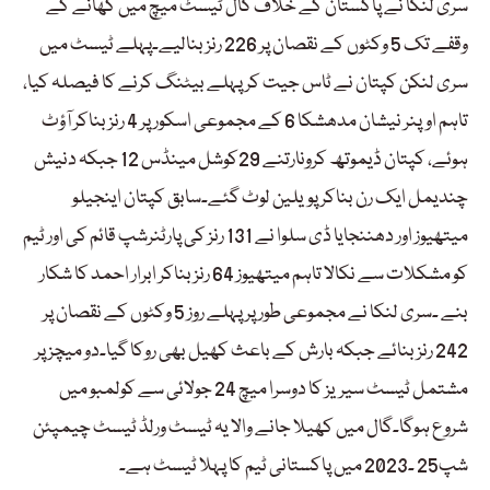
سری لنکا نے پاکستان کے خلاف گال ٹیسٹ میچ میں کھانے کے
وقفے تک 5 وکٹوں کے نقصان پر 226 رنز بنالیے۔پہلے ٹیسٹ میں
سری لنکن کپتان نے ٹاس جیت کر پہلے بیٹنگ کرنے کا فیصلہ کیا،
تاہم اوپنر نیشان مدھشکا 6 کے مجموعی اسکور پر 4 رنز بناکر آؤٹ
ہوئے، کپتان ڈیموتھ کرونارتنے 29کوشل مینڈس 12 جبکہ دنیش
چندیمل ایک رن بناکر پویلین لوٹ گئے۔سابق کپتان اینجیلو
میتھیوز اور دھننجایا ڈی سلوا نے 131 رنز کی پارٹنرشپ قائم کی اور ٹیم
کو مشکلات سے نکالا تاہم میتھیوز 64 رنز بناکر ابرار احمد کا شکار
بنے ۔سری لنکا نے مجموعی طور پر پہلے روز 5 وکٹوں کے نقصان پر
242 رنز بنائے جبکہ بارش کے باعث کھیل بھی روکا گیا۔دو میچز پر
مشتمل ٹیسٹ سیریز کا دوسرا میچ 24 جولائی سے کولمبو میں
شروع ہوگا۔گال میں کھیلا جانے والا یہ ٹیسٹ ورلڈ ٹیسٹ چیمپئن
شپ25 ۔2023 میں پاکستانی ٹیم کا پہلا ٹیسٹ ہے۔