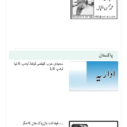
پاکستان
سعودی عرب کیلئے ڈونلڈ ٹرمپ کا نیا
ٹرمپ کارڈ
فیفا فٹ بال پاکستان کا مگر….