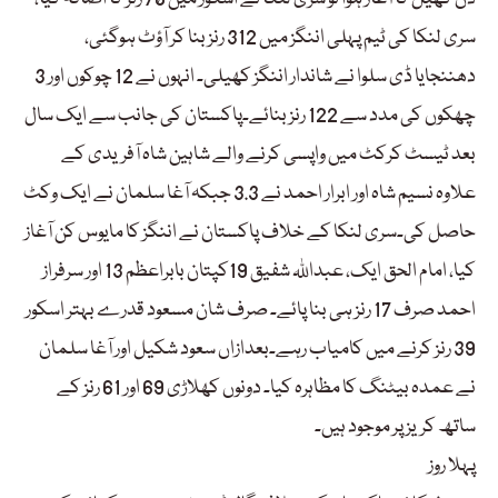
سری لنکا کی ٹیم پہلی اننگز میں 312 رنز بنا کر آؤٹ ہوگئی،
دھننجایا ڈی سلوا نے شاندار اننگز کھیلی۔ انہوں نے 12 چوکوں اور 3
چھکوں کی مدد سے 122 رنز بنائے۔پاکستان کی جانب سے ایک سال
بعد ٹیسٹ کرکٹ میں واپسی کرنے والے شاہین شاہ آفریدی کے
علاوہ نسیم شاہ اور ابرار احمد نے 3.3 جبکہ آغا سلمان نے ایک وکٹ
حاصل کی۔سری لنکا کے خلاف پاکستان نے اننگز کا مایوس کن آغاز
کیا، امام الحق ایک، عبداللہ شفیق 19کپتان بابراعظم 13 اور سرفراز
احمد صرف 17 رنز ہی بنا پائے۔ صرف شان مسعود قدرے بہتر اسکور
39 رنز کرنے میں کامیاب رہے۔بعدازاں سعود شکیل اور آغا سلمان
نے عمدہ بیٹنگ کا مظاہرہ کیا۔ دونوں کھلاڑی 69 اور 61 رنز کے
ساتھ کریز پر موجود ہیں۔
پہلا روز