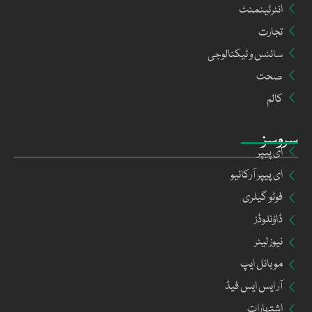
انٹرٹینمنٹ
تجارت
سائنس و ٹیکنالوجی
صحت
کالم
سروسز
ای پیپر
ای پیپر آرکائیو
فوٹو گیلری
ڈاؤنلوڈز
نیوز لیٹر
موبائل ایپ
آر ایس ایس فیڈ
اشتہارات