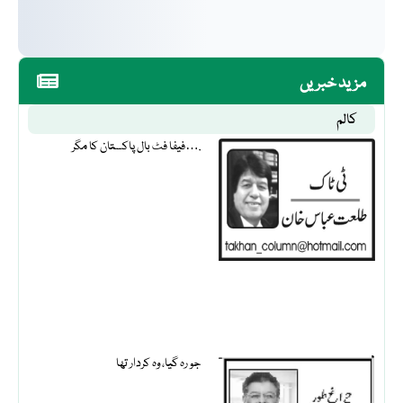
مزید خبریں
کالم
فیفا فٹ بال پاکستان کا مگر….
جو رہ گیا، وہ کردار تھا