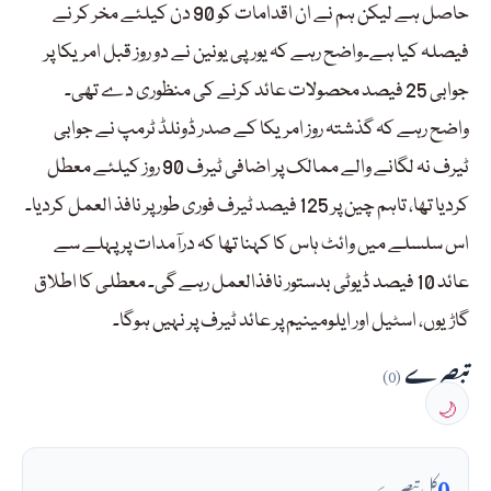
حاصل ہے لیکن ہم نے ان اقدامات کو 90 دن کیلئے مخر کر نے
فیصلہ کیا ہے۔واضح رہے کہ یورپی یونین نے دو روز قبل امریکا پر
جوابی 25 فیصد محصولات عائد کرنے کی منظوری دے تھی۔
واضح رہے کہ گذشتہ روز امریکا کے صدر ڈونلڈ ٹرمپ نے جوابی
ٹیرف نہ لگانے والے ممالک پر اضافی ٹیرف 90 روز کیلئے معطل
کردیا تھا، تاہم چین پر 125 فیصد ٹیرف فوری طور پر نافذ العمل کردیا۔
اس سلسلے میں وائٹ ہاس کا کہنا تھا کہ درآمدات پر پہلے سے
عائد 10 فیصد ڈیوٹی بدستور نافذالعمل رہے گی۔ معطلی کا اطلاق
گاڑیوں، اسٹیل اور ایلومینیم پر عائد ٹیرف پر نہیں ہوگا۔
تبصرے
(0)
🌙
0
کل تبصرے