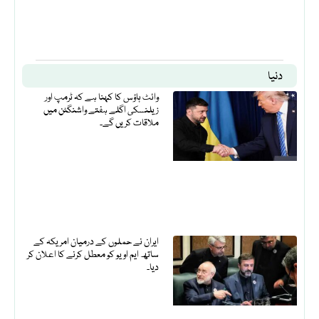
دنیا
وائٹ ہاؤس کا کہنا ہے کہ ٹرمپ اور
زیلنسکی اگلے ہفتے واشنگٹن میں
ملاقات کریں گے۔
ایران نے حملوں کے درمیان امریکہ کے
ساتھ ایم او یو کو معطل کرنے کا اعلان کر
دیا۔