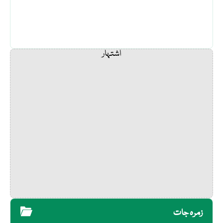
اشتہار
زمرہ جات