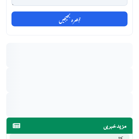
تبصرہ بھیجیں
مزید خبریں