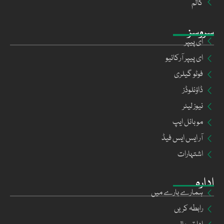
کالم
سروسز
ای پیپر
ای پیپر آرکائیو
فوٹو گیلری
ڈاؤنلوڈز
نیوز لیٹر
موبائل ایپ
آر ایس ایس فیڈ
اشتہارات
ادارہ
ہمارے بارے میں
رابطہ کریں