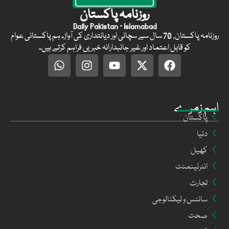
روزنامہ پاکستان
Daily Pakistan · Islamabad
روزنامہ پاکستان, 70 سال سے سچائی اور دیانتداری کی آواز۔ ہم پاکستانی عوام
کو قابل اعتماد اور غیر جانبدارانہ خبریں فراہم کرتے ہیں۔
اہم زمرے
پاکستان
دنیا
کھیل
انٹرٹینمنٹ
تجارت
سائنس و ٹیکنالوجی
صحت