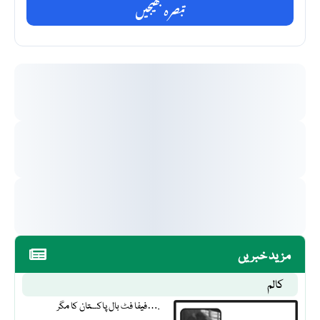
تبصرہ بھیجیں
مزید خبریں
کالم
فیفا فٹ بال پاکستان کا مگر….