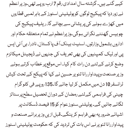
کیے گئے ہیں۔ گزشتہ سال امدادی رقم 7 ارب روپے تھی۔وزیر اعظم
نے زور دیا کہ پیکیج لوگوں کو یوٹیلیٹی اسٹورز کے باہر لمبی قطاروں
میں کھڑے ہونے کی پریشانی سے بچائے گا، ریلیف پیکیج کی
چوبیس گھنٹے نگرانی ہوگی۔وزیراعظم نے تمام متعلقہ حکام اور
اداروں بشمول وزارتوں، اسٹیٹ بینک آف پاکستان، نادرا، بی آئی ایس
پی اور ٹیک کمپنیوں کی بھی تعریف کی جنہوں نے ڈیجیٹل میکانزم
وضع کرنے کےلئے دن رات کام کیا۔ اس موقع پر خطاب کرتے ہوئے
وزیر صنعت و پیداوار رانا تنویر حسین نے کہا کہ پیکج کے تحت کیش
ٹرانسفر 10 دن میں مکمل کر لیا جائے گا۔135 روپے فی کلو گرام
چینی کی فراہمی کےلئے رمضان کے دوران تحصیل سطح پر سٹالز
لگائے جائیں گے۔ یوٹیلٹی سٹورز عوام کو 15 فیصد ڈسکانٹ پر
اشیائے ضروریہ بھی فراہم کرینگے۔قبل ازیں وزیر برائے صنعت و
پیداوار رانا تنویر نے اس بات کی تردید کی کہ حکومت یوٹیلیٹی اسٹورز