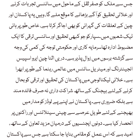
جس سے ملک کو صفر ثقل کے ماحول میں سائنسی تجربات کرنے
اور خلائی تحقیق کو آگے بڑھانے کا موقع ملے گا، وہیں یہ پاکستان اور
چین کے تعلقات کی گہرائی کو بھی اجاگر کرتا ہے، خاص طور پر ہائی
ٹیک شعبوں میں۔سپارکو جو کبھی تحقیق اور سائنسی ترقی کا ایک
مضبوط ادارہ تھاسرمایہ کاری اور حکومتی توجہ کی کمی کی وجہ
سے گزشتہ برسوں میں زوال پذیر ہے۔ دریں اثنا چین ایرو اسپیس
انجینئرنگ اور میٹریل سائنس میں عالمی رہنما کے طور پر ابھرا
ہے۔ خلائی ٹیکنالوجی میں پاکستان کی تحقیق اور ترقی کو بحال
کرنے کےلئے بیجنگ کے ساتھ شراکت داری نہ صرف فائدہ مند
ہے بلکہ ضروری ہے۔ پاکستان نے اپنے پے لوڈز کو مدار میں
بھیجنے کےلئے طویل عرصے سے چینی سیٹلائٹس اور راکٹوں پر
انحصار کیا ہے۔ دونوں ایجنسیوں کے درمیان مزید تعاون کے ساتھ،
امید ہے کہ اس عمل کو مقامی بنایا جا سکتا ہے جس سے پاکستان