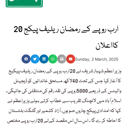
20 ارب روپے کے رمضان ریلیف پیکج
کااعلان
Sunday, 2 March, 2025
وزیر اعظم شہباز شریف نے 20ارب روپے کے رمضان ریلیف پیکیج
کا آغاز کیا جس کے تحت 40لاکھ مستحق خاندانوں کو ڈیجیٹل
والیٹس کے ذریعے 5000روپے کی نقد رقم کی منتقلی کی جائیگی۔
اسلام آباد میں لانچنگ تقریب سے خطاب کرتے ہوئے وزیراعظم نے
کہا کہ امدادی پیکج چاروں صوبوں، آزاد کشمیر اور گلگت بلتستان
کا احاطہ کرے گا ۔ اس سال اس مقصد کےلے 20ارب روپے مختص