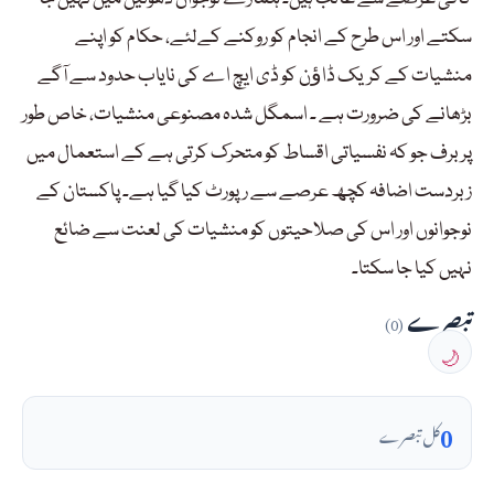
سکتے اور اس طرح کے انجام کو روکنے کےلئے، حکام کو اپنے
منشیات کے کریک ڈاﺅن کو ڈی ایچ اے کی نایاب حدود سے آگے
بڑھانے کی ضرورت ہے ۔ اسمگل شدہ مصنوعی منشیات، خاص طور
پر برف جو کہ نفسیاتی اقساط کو متحرک کرتی ہے کے استعمال میں
زبردست اضافہ کچھ عرصے سے رپورٹ کیا گیا ہے۔ پاکستان کے
نوجوانوں اور اس کی صلاحیتوں کو منشیات کی لعنت سے ضائع
نہیں کیا جا سکتا۔
تبصرے
(0)
🌙
0
کل تبصرے