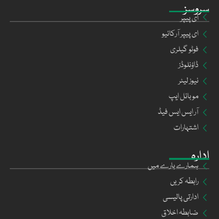
سروسز
ای پیپر
ای پیپر آرکائیو
فوٹو گیلری
ڈاؤنلوڈز
نیوز لیٹر
موبائل ایپ
آر ایس ایس فیڈ
اشتہارات
ادارہ
ہمارے بارے میں
رابطہ کریں
ادارتی پالیسی
ضابطہ اخلاق