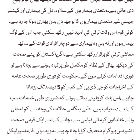
دی جاتی ہے۔متعدی بیماریوں کے علاوہ، دل کی بیماری اور کینسر
جیسی غیر متعدی بیماریوں کا بوجھ دن بدن بھاری ہوتا جا رہا ہے۔
کوئی قوم اس وقت ترقی کی امید نہیں رکھ سکتی جب اس کے لوگ
بیمار ہوں اور نہ ہی وہ بیماری سے دوچار افرادی قوت کے ساتھ
معاشی ترقی کو برقرار رکھ سکتی ہے۔اگر پاکستان کو اپنے صحت
کی دیکھ بھال کے نظام کو مکمل طور پر تباہ ہونے سے بچانا ہے تو
فوری اقدامات کرنے ہوں گے۔ حکومت کو فوری طور پر صحت عامہ
کے اخراجات کو جی ڈی پی کے کم از کم 5 فیصدتک بڑھانا
چاہیے،اس بات کو یقینی بناتے ہوئے کہ ضروری طبی خدمات سب
کےلئے دستیاب ہوں۔ طبی ہنگامی حالات کی وجہ سے کم آمدنی
والے خاندانوں کو مالی تباہی سے بچانے کےلئے ایک قومی صحت
انشورنس پروگرام متعارف کرایا جانا چاہیے ۔مزید برآں، فارماسیوٹیکل