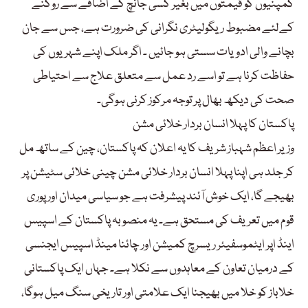
کمپنیوں کو قیمتوں میں بغیر کسی جانچ کے اضافے سے روکنے
کےلئے مضبوط ریگولیٹری نگرانی کی ضرورت ہے، جس سے جان
بچانے والی ادویات سستی ہو جائیں ۔ اگر ملک اپنے شہریوں کی
حفاظت کرنا ہے تو اسے رد عمل سے متعلق علاج سے احتیاطی
صحت کی دیکھ بھال پر توجہ مرکوز کرنی ہوگی۔
پاکستان کا پہلا انسان بردار خلائی مشن
وزیر اعظم شہباز شریف کا یہ اعلان کہ پاکستان، چین کے ساتھ مل
کر جلد ہی اپنا پہلا انسان بردار خلائی مشن چینی خلائی سٹیشن پر
بھیجے گا، ایک خوش آئند پیشرفت ہے جو سیاسی میدان اور پوری
قوم میں تعریف کی مستحق ہے۔ یہ منصوبہ پاکستان کے اسپیس
اینڈ اپر ایٹموسفیئر ریسرچ کمیشن اور چائنا مینڈ اسپیس ایجنسی
کے درمیان تعاون کے معاہدوں سے نکلا ہے۔ جہاں ایک پاکستانی
خلاباز کو خلا میں بھیجنا ایک علامتی اور تاریخی سنگ میل ہوگا،