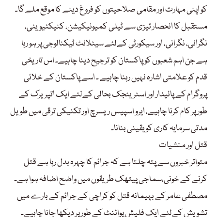
کو اپنی مہارت اور مقامی صلاحیتوں کو فروغ دینے کا موقع ملے گا۔
مستقبل کا انحصار تیزی سے ٹیلی کمیونیکیشن، کنیکٹیویٹی،
نگرانی، نگرانی، اور سیکورٹی کےلئے سیٹلائٹ ٹیکنالوجی پر ہو رہا
ہے جن اہم شعبوں کو پاکستان کو ترجیح دینا چاہیے۔ اس تاریخی
قدم کو علامتی اشارہ نہیں رہنا چاہیے ۔ اسے پاکستان کے خلائی
پروگرام کے پائیدار اور اسٹریٹجک بحالی کےلئے ایک اتپریرک کے
طور پر کام کرنا چاہیے، ایرو اسپیس ریسرچ اور تکنیکی ترقی میں طویل
مدتی سرمایہ کاری کو یقینی بنانا۔
قتل اور منشیات
متواتر خبروں سے پتہ چلتا ہے کہ جرائم کا چہرہ بدل رہا ہے قتل
کرنے کے خونی،سماجی پیتھک طریقوں میں واضح اضافہ ہوا ہے۔
مصطفی عامر کے بہیمانہ قتل کو کراچی کے جرائم کے بارے میں
تشویش کےلئے ایک فلیش پوائنٹ کے طور پر دیکھا جانا چاہیے۔