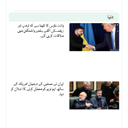
دنیا
وائٹ ہاؤس کا کہنا ہے کہ ٹرمپ اور
زیلنسکی اگلے ہفتے واشنگٹن میں
ملاقات کریں گے۔
ایران نے حملوں کے درمیان امریکہ کے
ساتھ ایم او یو کو معطل کرنے کا اعلان کر
دیا۔