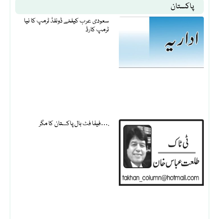
پاکستان
سعودی عرب کیلئے ڈونلڈ ٹرمپ کا نیا
ٹرمپ کارڈ
فیفا فٹ بال پاکستان کا مگر….