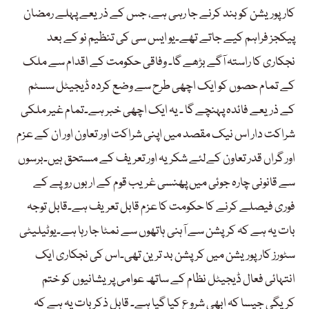
کارپوریشن کو بند کرنے جا رہی ہے، جس کے ذریعے پہلے رمضان
پیکجز فراہم کیے جاتے تھے۔یو ایس سی کی تنظیم نو کے بعد
نجکاری کا راستہ آگے بڑھے گا۔ وفاقی حکومت کے اقدام سے ملک
کے تمام حصوں کو ایک اچھی طرح سے وضع کردہ ڈیجیٹل سسٹم
کے ذریعے فائدہ پہنچے گا ۔ یہ ایک اچھی خبر ہے۔تمام غیر ملکی
شراکت دار اس نیک مقصد میں اپنی شراکت اور تعاون اور ان کے عزم
اور گراں قدر تعاون کےلئے شکریہ اور تعریف کے مستحق ہیں۔برسوں
سے قانونی چارہ جوئی میں پھنسی غریب قوم کے اربوں روپے کے
فوری فیصلے کرنے کا حکومت کا عزم قابل تعریف ہے۔قابل توجہ
بات یہ ہے کہ کرپشن سے آہنی ہاتھوں سے نمٹا جا رہا ہے۔یوٹیلیٹی
سٹورز کارپوریشن میں کرپشن بد ترین تھی۔اس کی نجکاری ایک
انتہائی فعال ڈیجیٹل نظام کے ساتھ عوامی پریشانیوں کو ختم
کریگی جیسا کہ ابھی شروع کیا گیا ہے۔ قابل ذکر بات یہ ہے کہ