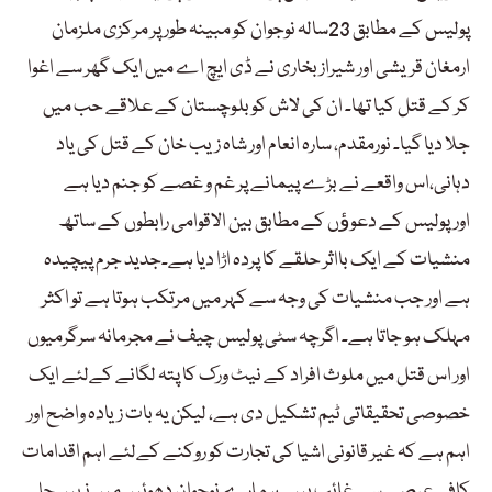
پولیس کے مطابق 23سالہ نوجوان کو مبینہ طور پر مرکزی ملزمان
ارمغان قریشی اور شیراز بخاری نے ڈی ایچ اے میں ایک گھر سے اغوا
کر کے قتل کیا تھا۔ ان کی لاش کو بلوچستان کے علاقے حب میں
جلا دیا گیا۔ نورمقدم، سارہ انعام اور شاہ زیب خان کے قتل کی یاد
دہانی،اس واقعے نے بڑے پیمانے پر غم و غصے کو جنم دیا ہے
اورپولیس کے دعوﺅں کے مطابق بین الاقوامی رابطوں کے ساتھ
منشیات کے ایک بااثر حلقے کا پردہ اڑا دیا ہے۔جدید جرم پیچیدہ
ہے اور جب منشیات کی وجہ سے کہر میں مرتکب ہوتا ہے تو اکثر
مہلک ہو جاتا ہے۔ اگرچہ سٹی پولیس چیف نے مجرمانہ سرگرمیوں
اور اس قتل میں ملوث افراد کے نیٹ ورک کا پتہ لگانے کےلئے ایک
خصوصی تحقیقاتی ٹیم تشکیل دی ہے، لیکن یہ بات زیادہ واضح اور
اہم ہے کہ غیر قانونی اشیا کی تجارت کو روکنے کےلئے اہم اقدامات
کافی عرصے سے غائب ہیں۔ ہمارے نوجوان دھوئیں میں نہیں جا