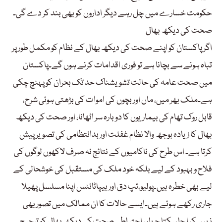
حکومت خسارے میں چل رہے دیگر اداروں کو بھی بند کر دے گی۔
صحت کی دیکھ بھال
اگر پاکستان کو اپنے صحت کی دیکھ بھال کے نظام کو مکمل طور پر
تباہ ہونے سے بچانا ہے تو فوری اقدامات کرنے ہوں گے۔پاکستان
میں صحت عامہ کی حالت تشویشناک حد تک بحران کو پہنچ چکی
ہے۔ملک بھر میں، ماں اور بچوں کی اموات کی بڑھتی ہوئی شرح،
قابل روک تھام کی بیماریوں کا دوبارہ سر اٹھانا، اور صحت کی دیکھ
بھال کا زیادہ بوجھ والا نظام غفلت اور بدانتظامی کی تصویر پیش
کرتا ہے۔ اس طرح کی ناکامیوں کے نتائج نہ صرف لاکھوں لوگوں کی
فلاح و بہبود کے لیے بلکہ خود ملک کی مستقبل کی خوشحالی کے
لیے بھی خطرہ ہیں۔پولیو،تپ دق اور ہیپاٹائٹس اپنا مسلسل پھیلا
جاری رکھے ہوئے ہیں۔ایسے حالات کا ان ممالک میں تصور بھی
نہیں کیا جا سکتا جہاں احتیاطی صحت کی دیکھ بھال کو ترجیح