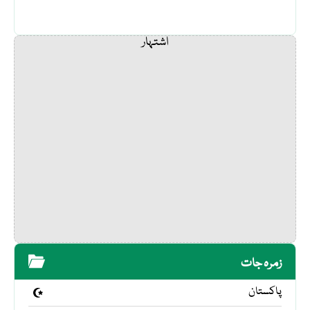
اشتہار
زمرہ جات
پاکستان