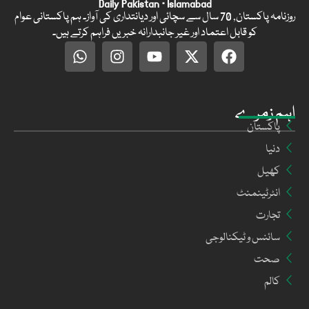
Daily Pakistan · Islamabad
روزنامہ پاکستان, 70 سال سے سچائی اور دیانتداری کی آواز۔ ہم پاکستانی عوام
کو قابل اعتماد اور غیر جانبدارانہ خبریں فراہم کرتے ہیں۔
اہم زمرے
پاکستان
دنیا
کھیل
انٹرٹینمنٹ
تجارت
سائنس و ٹیکنالوجی
صحت
کالم