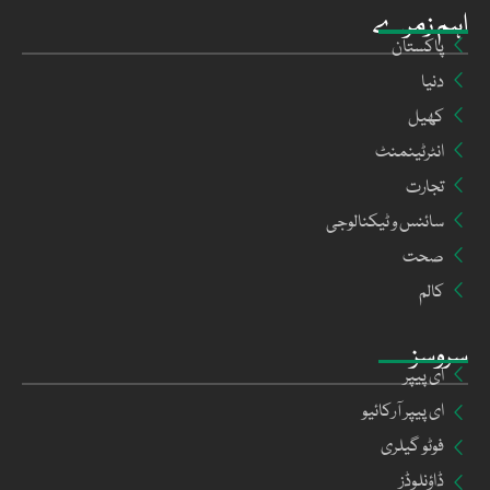
اہم زمرے
پاکستان
دنیا
کھیل
انٹرٹینمنٹ
تجارت
سائنس و ٹیکنالوجی
صحت
کالم
سروسز
ای پیپر
ای پیپر آرکائیو
فوٹو گیلری
ڈاؤنلوڈز