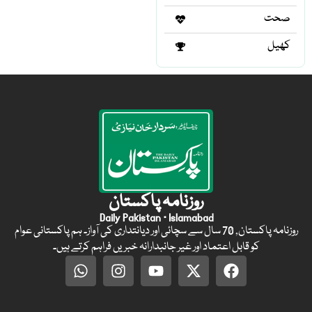
صحت
کھیل
روزنامہ پاکستان
Daily Pakistan · Islamabad
روزنامہ پاکستان, 70 سال سے سچائی اور دیانتداری کی آواز۔ ہم پاکستانی عوام
کو قابل اعتماد اور غیر جانبدارانہ خبریں فراہم کرتے ہیں۔