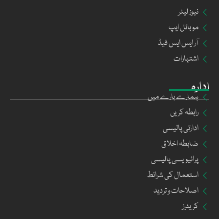
نیوز لیٹر
موبائل ایپ
آر ایس ایس فیڈ
اشتہارات
ادارہ
ہمارے بارے میں
رابطہ کریں
ادارتی پالیسی
ضابطہ اخلاق
پرائیویسی پالیسی
استعمال کی شرائط
اصلاحات و تردید
کریئرز