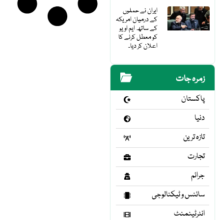
ایران نے حملوں
کے درمیان امریکہ
کے ساتھ ایم او یو
کو معطل کرنے کا
اعلان کر دیا۔
زمرہ جات
پاکستان
دنیا
تازہ ترین
تجارت
جرائم
سائنس و ٹیکنالوجی
انٹرٹینمنٹ