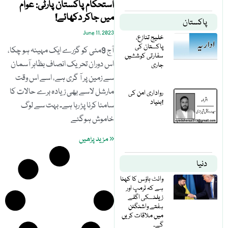
استحکام پاکستان پارٹی: عوام
میں جاکر دکھائے!
پاکستان
June 11, 2023
خلیج تنازع،
پاکستان کی
آج 9مئی کو گزرے ایک مہینہ ہو چکا،
سفارتی کوششیں
اس دوران تحریک انصاف بظاہر آسمان
جاری
سے زمین پر آ گری ہے، اسے اس وقت
مارشل لاسے بھی زیادہ برے حالات کا
رواداری امن کی
بنیاد!
سامنا کرنا پڑ رہا ہے۔ بہت سے لوگ
خاموش ہوگئے
« مزید پڑھیں
دنیا
وائٹ ہاؤس کا کہنا
ہے کہ ٹرمپ اور
زیلنسکی اگلے
ہفتے واشنگٹن
میں ملاقات کریں
گے۔