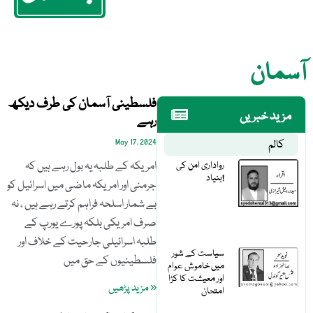
آسمان
فلسطینی آسمان کی طرف دیکھ
مزید خبریں
رہے
کالم
May 17, 2024
رواداری امن کی
امریکہ کے طلبہ یہ بول رہے ہیں کہ
بنیاد!
جرمنی اور امریکہ ماضی میں اسرائیل کو
بے شمار اسلحہ فراہم کرتے رہے ہیں ، نہ
صرف امریکی بلکہ پورے یورپ کے
طلبہ اسرائیلی جارحیت کے خلاف اور
سیاست کے شور
فلسطینیوں کے حق میں
میں خاموش عوام
اور معیشت کا کڑا
« مزید پڑھیں
امتحان