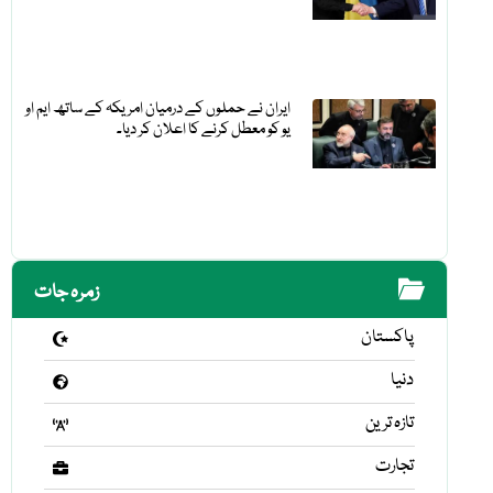
ایران نے حملوں کے درمیان امریکہ کے ساتھ ایم او
یو کو معطل کرنے کا اعلان کر دیا۔
زمرہ جات
پاکستان
دنیا
تازہ ترین
تجارت