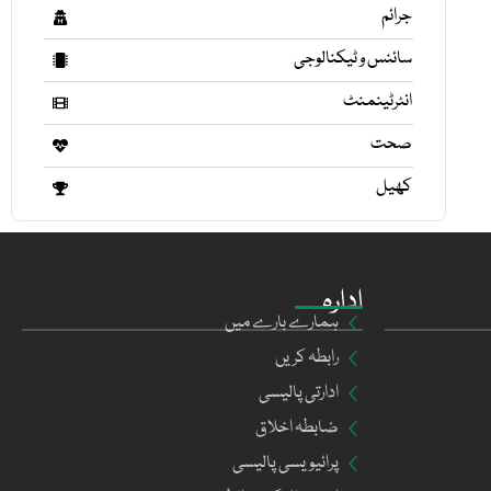
جرائم
سائنس و ٹیکنالوجی
انٹرٹینمنٹ
صحت
کھیل
ادارہ
ہمارے بارے میں
رابطہ کریں
ادارتی پالیسی
ضابطہ اخلاق
پرائیویسی پالیسی