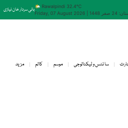
🌤 Rawalpindi 32.4°C
بانی سردار خان نیازی
24 صفر 1448
|
Friday, 07 August 2026
ارت
سا ئنس و ٹیکنالوجی
موسم
کالم
مزید