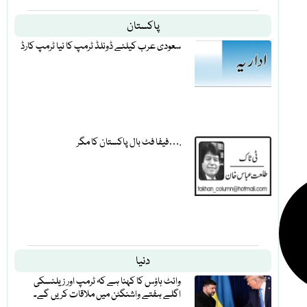
پاکستان
سعودی عرب کیلئے ڈونلڈ ٹرمپ کا نیا ٹرمپ کارڈ
فیفا فٹ بال پاکستان کا مگر….
دنیا
وائٹ ہاؤس کا کہنا ہے کہ ٹرمپ اور زیلنسکی
اگلے ہفتے واشنگٹن میں ملاقات کریں گے۔