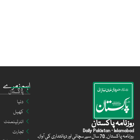
اہم زمرے
پاکستان
دنیا
کھیل
روزنامہ پاکستان
انٹرٹینمنٹ
Daily Pakistan · Islamabad
تجارت
روزنامہ پاکستان, 70 سال سے سچائی اور دیانتداری کی آواز۔