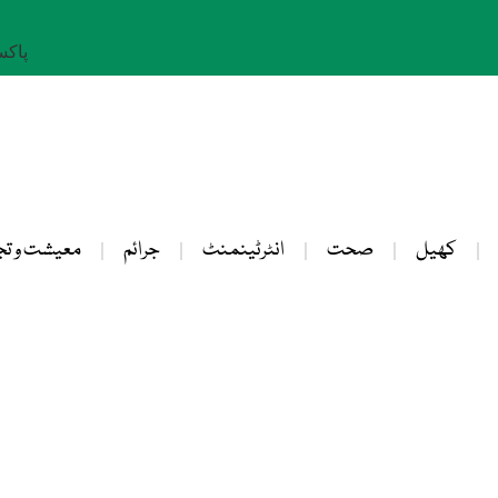
پاکستان: 
کھیل
صحت
انٹرٹینمنٹ
جرائم
معیشت و تج