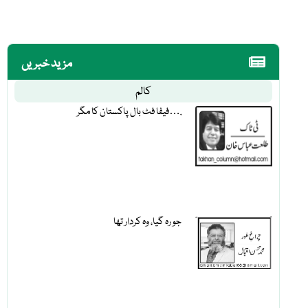
مزید خبریں
کالم
فیفا فٹ بال پاکستان کا مگر….
جو رہ گیا، وہ کردار تھا