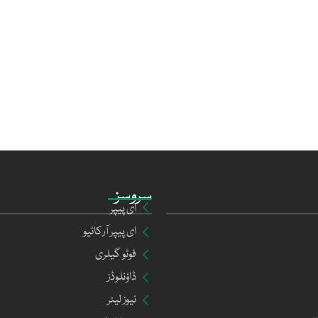
سروسز
ای پیپر
ای پیپر آرکائیو
فوٹو گیلری
ڈاؤنلوڈز
نیوز لیٹر