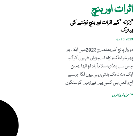
اثرات اور بنچ
”زلزلہ ”کے اثرات اور بنچ ٹوٹنے کی
ہیٹرک
April 3, 2023
دوہزار پانچ کے بعدمارچ 2023میں ایک بار
پھر خوفناک زلزلہ نے جڑواں شہروں کو آلیا
جس سے پنڈی اسلام آباد لرز اٹھا ۔زمین
ایک منٹ تک ہلتی رہی ۔یوں لگا جیسے
اج واقعی ہی کسی بیل نے زمین کو سنگوں
« مزید پڑھیں