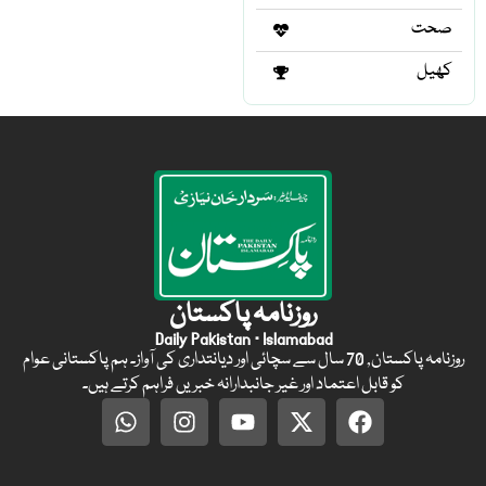
صحت
کھیل
روزنامہ پاکستان
Daily Pakistan · Islamabad
روزنامہ پاکستان, 70 سال سے سچائی اور دیانتداری کی آواز۔ ہم پاکستانی عوام
کو قابل اعتماد اور غیر جانبدارانہ خبریں فراہم کرتے ہیں۔