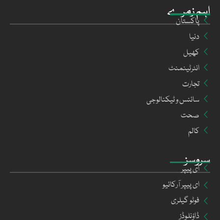
اہم زمرے
پاکستان
دنیا
کھیل
انٹرٹینمنٹ
تجارت
سائنس و ٹیکنالوجی
صحت
کالم
سروسز
ای پیپر
ای پیپر آرکائیو
فوٹو گیلری
ڈاؤنلوڈز