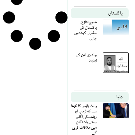
پاکستان
خلیج تنازع،
پاکستان کی
سفارتی کوششیں
جاری
رواداری امن کی
بنیاد!
دنیا
وائٹ ہاؤس کا کہنا
ہے کہ ٹرمپ اور
زیلنسکی اگلے
ہفتے واشنگٹن
میں ملاقات کریں
گے۔