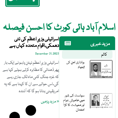
اسلام آباد ہائی کورٹ کا احسن فیصلہ
اسرائیلی وزیرِ اعظم کی نئی
مزید خبریں
دھمکی،اقوام متحدہ کہاں ہے
کالم
December 31, 2023
رواداری امن کی
اسرائیلی وزیرِ اعظم نیتن یاہو نے ایک بار
بنیاد!
پھر ڈھٹائی کا مظاہرہ کرتے ہوئے کہا ہے
کہ غزہ جنگ کئی ماہ تک جاری رہے
گی۔اس حوالے سے ان کا کہنا ہے کہ یہ
امر یقینی بنانا ہو گا کہ آئندہ
سیاست کے شور
میں خاموش عوام
« مزید پڑھیں
اور معیشت کا کڑا
امتحان