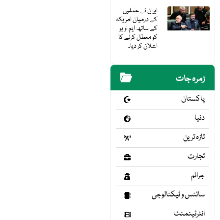
ایران نے حملوں
کے درمیان امریکہ
کے ساتھ ایم او یو
کو معطل کرنے کا
اعلان کر دیا۔
زمرہ جات
پاکستان
دنیا
تازہ ترین
تجارت
جرائم
سائنس و ٹیکنالوجی
انٹرٹینمنٹ