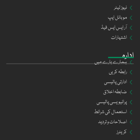
نیوز لیٹر
موبائل ایپ
آر ایس ایس فیڈ
اشتہارات
ادارہ
ہمارے بارے میں
رابطہ کریں
ادارتی پالیسی
ضابطہ اخلاق
پرائیویسی پالیسی
استعمال کی شرائط
اصلاحات و تردید
کریئرز