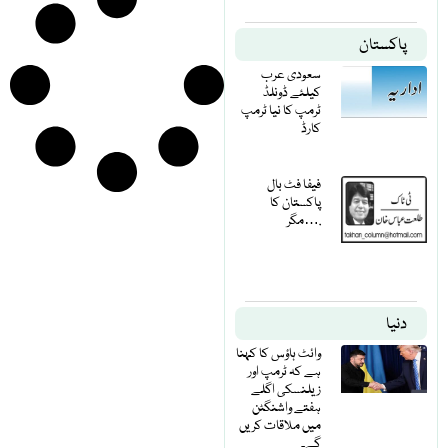
پاکستان
سعودی عرب
کیلئے ڈونلڈ
ٹرمپ کا نیا ٹرمپ
کارڈ
فیفا فٹ بال
پاکستان کا
مگر….
دنیا
وائٹ ہاؤس کا کہنا
ہے کہ ٹرمپ اور
زیلنسکی اگلے
ہفتے واشنگٹن
میں ملاقات کریں
گے۔