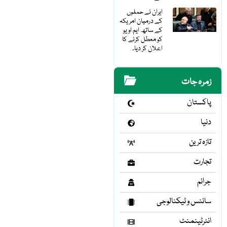
ایران نے حملوں
کے درمیان امریکہ
کے ساتھ ایم او یو
کو معطل کرنے کا
اعلان کر دیا۔
زمرہ جات
پاکستان
دنیا
تازہ ترین
تجارت
جرائم
سائنس و ٹیکنالوجی
انٹرٹینمنٹ