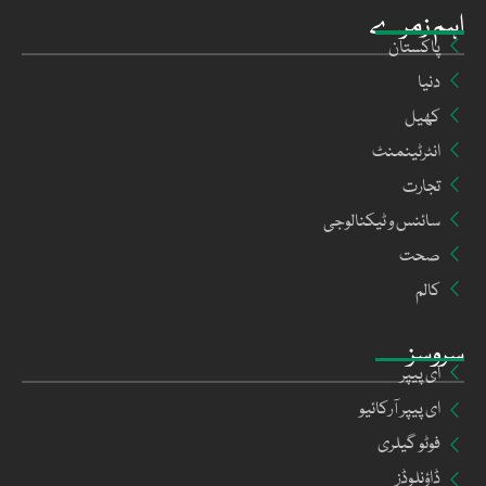
اہم زمرے
پاکستان
دنیا
کھیل
انٹرٹینمنٹ
تجارت
سائنس و ٹیکنالوجی
صحت
کالم
سروسز
ای پیپر
ای پیپر آرکائیو
فوٹو گیلری
ڈاؤنلوڈز