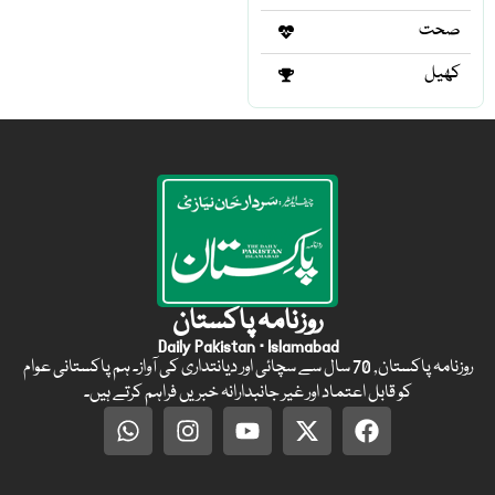
صحت
کھیل
روزنامہ پاکستان
Daily Pakistan · Islamabad
روزنامہ پاکستان, 70 سال سے سچائی اور دیانتداری کی آواز۔ ہم پاکستانی عوام
کو قابل اعتماد اور غیر جانبدارانہ خبریں فراہم کرتے ہیں۔