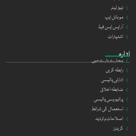
نیوز لیٹر
موبائل ایپ
آر ایس ایس فیڈ
اشتہارات
ادارہ
ہمارے بارے میں
رابطہ کریں
ادارتی پالیسی
ضابطہ اخلاق
پرائیویسی پالیسی
استعمال کی شرائط
اصلاحات و تردید
کریئرز