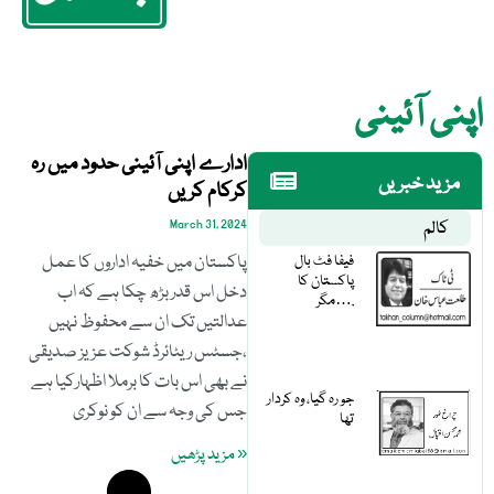
اپنی آئینی
ادارے اپنی آئینی حدود میں رہ
مزید خبریں
کرکام کریں
کالم
March 31, 2024
فیفا فٹ بال
پاکستان میں خفیہ اداروں کا عمل
پاکستان کا
دخل اس قدر بڑھ چکا ہے کہ اب
مگر….
عدالتیں تک ان سے محفوظ نہیں
،جسٹس ریٹائرڈ شوکت عزیز صدیقی
نے بھی اس بات کا برملا اظہارکیا ہے
جو رہ گیا، وہ کردار
جس کی وجہ سے ان کو نوکری
تھا
« مزید پڑھیں