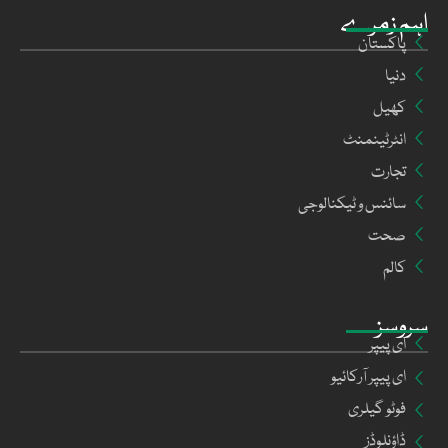
اہم زمرے
پاکستان
دنیا
کھیل
انٹرٹینمنٹ
تجارت
سائنس و ٹیکنالوجی
صحت
کالم
سروسز
ای پیپر
ای پیپر آرکائیو
فوٹو گیلری
ڈاؤنلوڈز