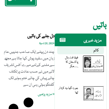
باتیں
دل جلے کی باتیں
مزید خبریں
April 26, 2024
کالم
چند دن پہلے ایک صاحب جنہیں عام
فیفا فٹ بال
زبان میں سفید پوش کہا جاتا ہے مجھ
پاکستان کا
سے ملنے کےلئے میرے آفس تشریف
مگر….
لائے میں نے حسب عادت پر تکلف
چائے پیش کی چائے ختم ہونے تک
گفتگو ہوتی رہی ان سے
جو رہ گیا، وہ کردار
تھا
« مزید پڑھیں