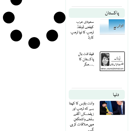
پاکستان
سعودی عرب
کیلئے ڈونلڈ
ٹرمپ کا نیا ٹرمپ
کارڈ
فیفا فٹ بال
پاکستان کا
مگر….
دنیا
وائٹ ہاؤس کا کہنا
ہے کہ ٹرمپ اور
زیلنسکی اگلے
ہفتے واشنگٹن
میں ملاقات کریں
گے۔