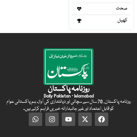
صحت
کھیل
روزنامہ پاکستان
Daily Pakistan · Islamabad
روزنامہ پاکستان, 70 سال سے سچائی اور دیانتداری کی آواز۔ ہم پاکستانی عوام
کو قابل اعتماد اور غیر جانبدارانہ خبریں فراہم کرتے ہیں۔