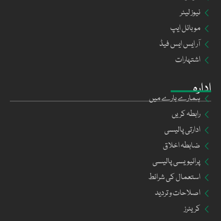
نیوز لیٹر
موبائل ایپ
آر ایس ایس فیڈ
اشتہارات
ادارہ
ہمارے بارے میں
رابطہ کریں
ادارتی پالیسی
ضابطہ اخلاق
پرائیویسی پالیسی
استعمال کی شرائط
اصلاحات و تردید
کریئرز