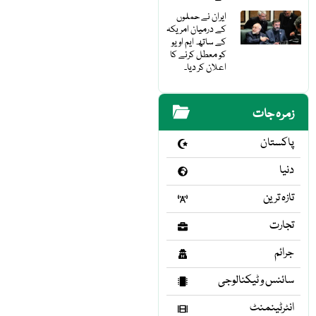
ایران نے حملوں
کے درمیان امریکہ
کے ساتھ ایم او یو
کو معطل کرنے کا
اعلان کر دیا۔
زمرہ جات
پاکستان
دنیا
تازہ ترین
تجارت
جرائم
سائنس و ٹیکنالوجی
انٹرٹینمنٹ