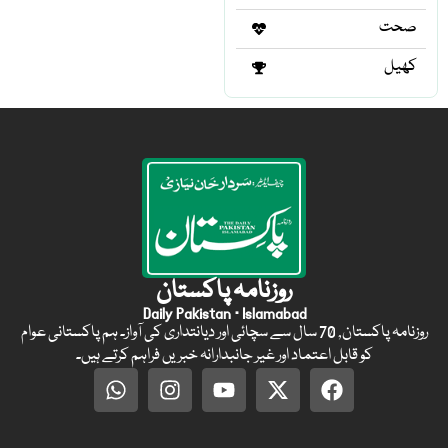
صحت
کھیل
روزنامہ پاکستان
Daily Pakistan · Islamabad
روزنامہ پاکستان, 70 سال سے سچائی اور دیانتداری کی آواز۔ ہم پاکستانی عوام
کو قابل اعتماد اور غیر جانبدارانہ خبریں فراہم کرتے ہیں۔