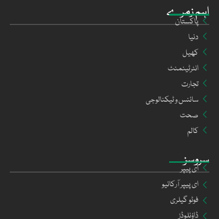
اہم زمرے
پاکستان
دنیا
کھیل
انٹرٹینمنٹ
تجارت
سائنس و ٹیکنالوجی
صحت
کالم
سروسز
ای پیپر
ای پیپر آرکائیو
فوٹو گیلری
ڈاؤنلوڈز