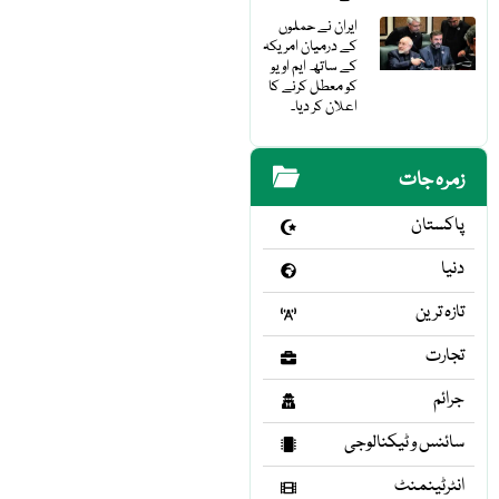
ایران نے حملوں
کے درمیان امریکہ
کے ساتھ ایم او یو
کو معطل کرنے کا
اعلان کر دیا۔
زمرہ جات
پاکستان
دنیا
تازہ ترین
تجارت
جرائم
سائنس و ٹیکنالوجی
انٹرٹینمنٹ