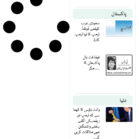
پاکستان
سعودی عرب
کیلئے ڈونلڈ
ٹرمپ کا نیا ٹرمپ
کارڈ
فیفا فٹ بال
پاکستان کا
مگر….
دنیا
وائٹ ہاؤس کا کہنا
ہے کہ ٹرمپ اور
زیلنسکی اگلے
ہفتے واشنگٹن
میں ملاقات کریں
گے۔