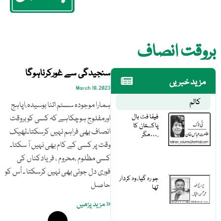
بروقت انصاف
سنجیدگی سے غورکرناہوگا
مزید خبریں
March 18, 2023
کالم
ہمارا موجودہ سسٹم اتنا بوسیدہ،اپاہج
فیفا فٹ بال
اورمفلوج ہوچکاہے کہ کسی کو بروقت
پاکستان کا
انصاف بھی فراہم نہیں کرسکتا۔ٹھیک
مگر….
وقت پر کسی کے کام بھی نہیں آ سکتا۔
کسی مظلوم ،محروم ، فریادکناں کی
فوری دل جوئی بھی نہیں کرسکتا ۔ اُس کو
جو رہ گیا، وہ کردار
حاصل
تھا
« مزید پڑھیں