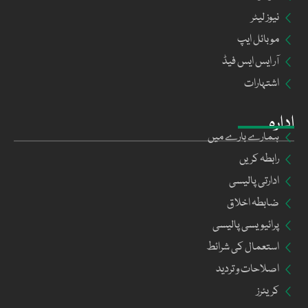
نیوز لیٹر
موبائل ایپ
آر ایس ایس فیڈ
اشتہارات
ادارہ
ہمارے بارے میں
رابطہ کریں
ادارتی پالیسی
ضابطہ اخلاق
پرائیویسی پالیسی
استعمال کی شرائط
اصلاحات و تردید
کریئرز