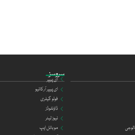
سروسز
ای پیپر
ای پیپر آرکائیو
فوٹو گیلری
ڈاؤنلوڈز
نیوز لیٹر
الوجی
موبائل ایپ