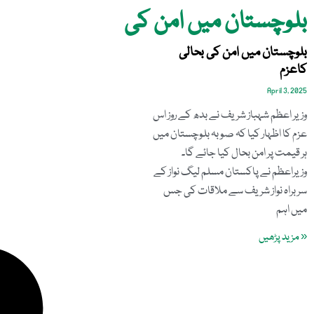
بلوچستان میں امن کی
بلوچستان میں امن کی بحالی
کاعزم
April 3, 2025
وزیر اعظم شہباز شریف نے بدھ کے روز اس
عزم کا اظہار کیا کہ صوبہ بلوچستان میں
ہر قیمت پر امن بحال کیا جائے گا۔
وزیراعظم نے پاکستان مسلم لیگ نواز کے
سربراہ نواز شریف سے ملاقات کی جس
میں اہم
« مزید پڑھیں