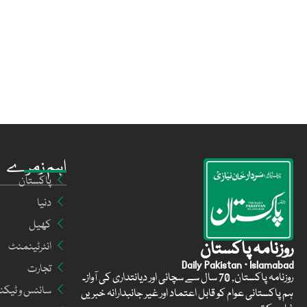
اہم زمرے
پاکستان
دنیا
کھیل
روزنامہ پاکستان
انٹرٹینمنٹ
Daily Pakistan · Islamabad
تجارت
روزنامہ پاکستان, 70 سال سے سچائی اور دیانتداری کی آواز۔
سائنس و ٹیکن
ہم پاکستانی عوام کو قابل اعتماد اور غیر جانبدارانہ خبریں