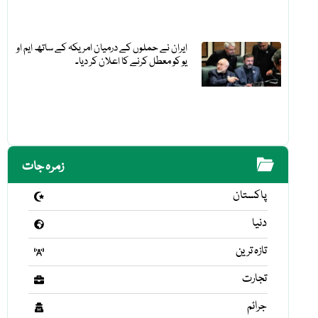
ایران نے حملوں کے درمیان امریکہ کے ساتھ ایم او
یو کو معطل کرنے کا اعلان کر دیا۔
زمرہ جات
پاکستان
دنیا
تازہ ترین
تجارت
جرائم