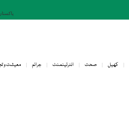
پاکستان: 25 صفر 
کھیل
صحت
انٹرٹینمنٹ
جرائم
معیشت و تج