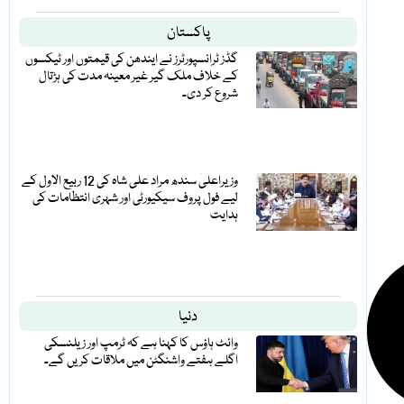
پاکستان
گڈز ٹرانسپورٹرز نے ایندھن کی قیمتوں اور ٹیکسوں
کے خلاف ملک گیر غیر معینہ مدت کی ہڑتال
شروع کر دی۔
وزیراعلیٰ سندھ مراد علی شاہ کی 12 ربیع الاول کے
لیے فول پروف سیکیورٹی اور شہری انتظامات کی
ہدایت
دنیا
وائٹ ہاؤس کا کہنا ہے کہ ٹرمپ اور زیلنسکی
اگلے ہفتے واشنگٹن میں ملاقات کریں گے۔