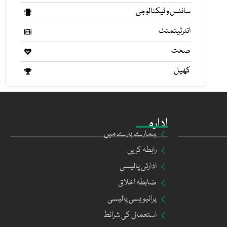
سائنس و ٹیکنالوجی
انٹرٹینمنٹ
صحت
کھیل
ادارہ
ہمارے بارے میں
رابطہ کریں
ادارتی پالیسی
ضابطہ اخلاق
پرائیویسی پالیسی
استعمال کی شرائط