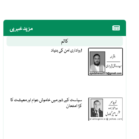
مزید خبریں
کالم
رواداری امن کی بنیاد!
سیاست کے شور میں خاموش عوام اور معیشت کا
کڑا امتحان