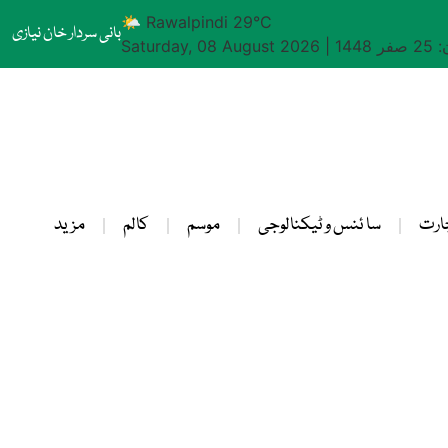
🌤 Rawalpindi 29°C
بانی سردار خان نیازی
1448
|
Saturday, 08 August 2026
ارت
سا ئنس و ٹیکنالوجی
موسم
کالم
مزید