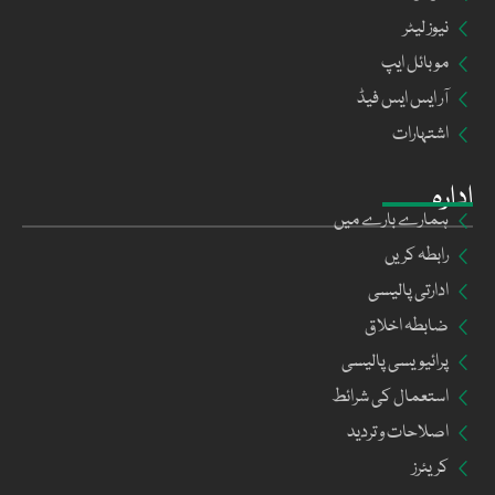
نیوز لیٹر
موبائل ایپ
آر ایس ایس فیڈ
اشتہارات
ادارہ
ہمارے بارے میں
رابطہ کریں
ادارتی پالیسی
ضابطہ اخلاق
پرائیویسی پالیسی
استعمال کی شرائط
اصلاحات و تردید
کریئرز