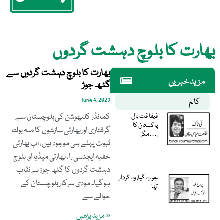
بھارت کا بلوچ دہشت گردوں
بھارت کا بلوچ دہشت گردوں سے
مزید خبریں
گٹھ جوڑ
کالم
June 4, 2023
فیفا فٹ بال
کمانڈر کلبھوشن کی بلوچستان سے
پاکستان کا
گرفتاری اور بھارتی سازشوں کا منہ بولتا
مگر….
ثبوت پہلے ہی موجود ہیں، اب بھارتی
خفیہ ایجنسی را، بھارتی میڈیا اور بلوچ
دہشت گردوں کا گٹھ جوڑ بے نقاب
جو رہ گیا، وہ کردار
ہوگیا۔ مودی سرکار بلوچستان کے
تھا
حوالے سے
« مزید پڑھیں