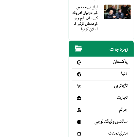
ایران نے حملوں
کے درمیان امریکہ
کے ساتھ ایم او یو
کو معطل کرنے کا
اعلان کر دیا۔
زمرہ جات
پاکستان
دنیا
تازہ ترین
تجارت
جرائم
سائنس و ٹیکنالوجی
انٹرٹینمنٹ