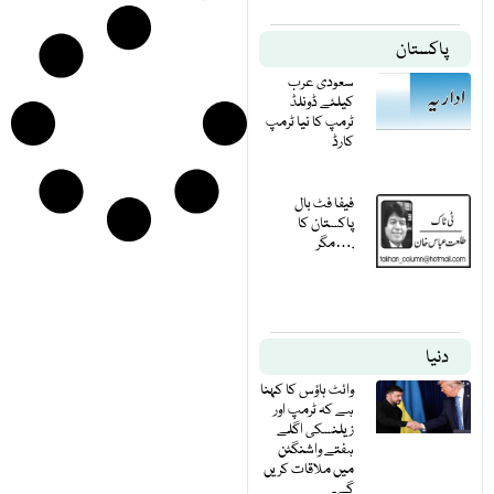
پاکستان
سعودی عرب
کیلئے ڈونلڈ
ٹرمپ کا نیا ٹرمپ
کارڈ
فیفا فٹ بال
پاکستان کا
مگر….
دنیا
وائٹ ہاؤس کا کہنا
ہے کہ ٹرمپ اور
زیلنسکی اگلے
ہفتے واشنگٹن
میں ملاقات کریں
گے۔