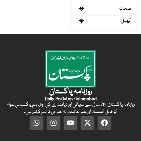
صحت
کھیل
روزنامہ پاکستان
Daily Pakistan · Islamabad
روزنامہ پاکستان, 70 سال سے سچائی اور دیانتداری کی آواز۔ ہم پاکستانی عوام
کو قابل اعتماد اور غیر جانبدارانہ خبریں فراہم کرتے ہیں۔