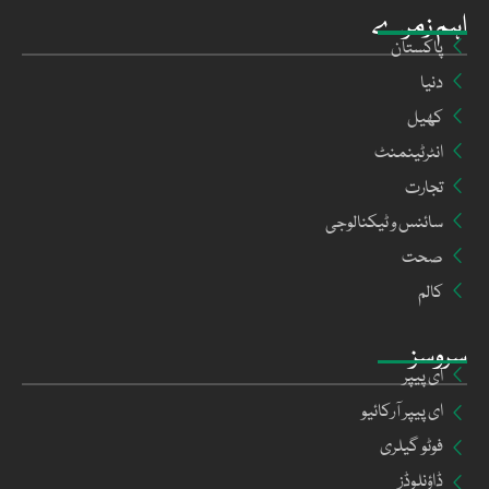
اہم زمرے
پاکستان
دنیا
کھیل
انٹرٹینمنٹ
تجارت
سائنس و ٹیکنالوجی
صحت
کالم
سروسز
ای پیپر
ای پیپر آرکائیو
فوٹو گیلری
ڈاؤنلوڈز