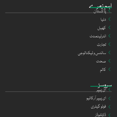
اہم زمرے
پاکستان
دنیا
کھیل
انٹرٹینمنٹ
تجارت
سائنس و ٹیکنالوجی
صحت
کالم
سروسز
ای پیپر
ای پیپر آرکائیو
فوٹو گیلری
ڈاؤنلوڈز