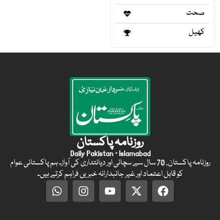
صحت
کھیل
روزنامہ پاکستان
Daily Pakistan · Islamabad
روزنامہ پاکستان, 70 سال سے سچائی اور دیانتداری کی آواز۔ ہم پاکستانی عوام
کو قابل اعتماد اور غیر جانبدارانہ خبریں فراہم کرتے ہیں۔