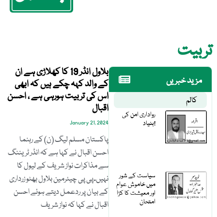
تربیت
بلاول انڈر 19 کا کھلاڑی ہے ان
مزید خبریں
کے والد کہہ چکے ہیں کہ ابھی
اس کی تربیت ہورہی ہے ، احسن
کالم
اقبال
رواداری امن کی
بنیاد!
January 21, 2024
پاکستان مسلم لیگ (ن) کے رہنما
احسن اقبال نے کہا ہے کہ انڈر ٹریننگ
سے مذاکرات نواز شریف کے لیول کا
سیاست کے شور
نہیں۔پی پی چیئرمین بلاول بھٹو زرداری
میں خاموش عوام
کے بیان پر ردعمل دیتے ہوئے احسن
اور معیشت کا کڑا
امتحان
اقبال نے کہا کہ نواز شریف