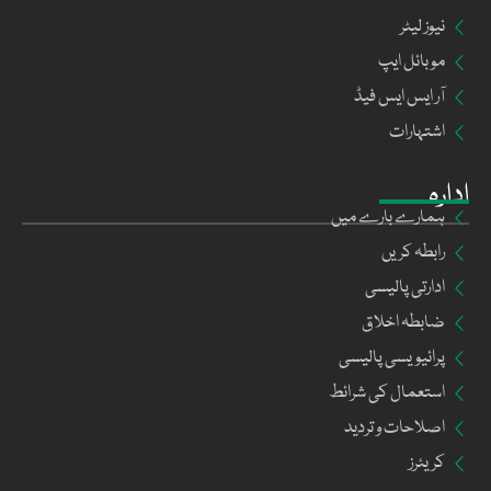
نیوز لیٹر
موبائل ایپ
آر ایس ایس فیڈ
اشتہارات
ادارہ
ہمارے بارے میں
رابطہ کریں
ادارتی پالیسی
ضابطہ اخلاق
پرائیویسی پالیسی
استعمال کی شرائط
اصلاحات و تردید
کریئرز