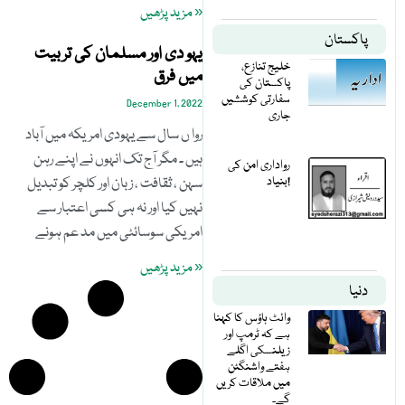
« مزید پڑھیں
پاکستان
یہو دی اور مسلمان کی تربیت
خلیج تنازع،
میں فرق
پاکستان کی
سفارتی کوششیں
December 1, 2022
جاری
روا ں سال سے یہودی امریکہ میں آباد
ہیں ۔ مگر آج تک انہوں نے اپنے رہن
رواداری امن کی
بنیاد!
سہن ، ثقافت ، زبان اور کلچر کو تبدیل
نہیں کیا اور نہ ہی کسی اعتبار سے
امریکی سوسائٹی میں مد عم ہونے
« مزید پڑھیں
دنیا
وائٹ ہاؤس کا کہنا
ہے کہ ٹرمپ اور
زیلنسکی اگلے
ہفتے واشنگٹن
میں ملاقات کریں
گے۔