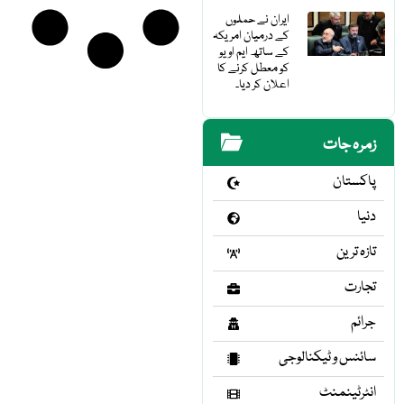
ایران نے حملوں
کے درمیان امریکہ
کے ساتھ ایم او یو
کو معطل کرنے کا
اعلان کر دیا۔
زمرہ جات
پاکستان
دنیا
تازہ ترین
تجارت
جرائم
سائنس و ٹیکنالوجی
انٹرٹینمنٹ