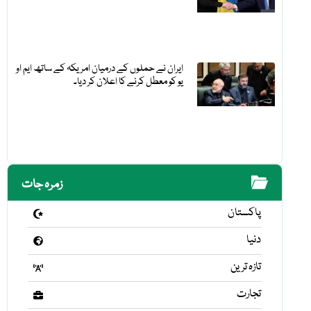
ایران نے حملوں کے درمیان امریکہ کے ساتھ ایم او
یو کو معطل کرنے کا اعلان کر دیا۔
زمرہ جات
پاکستان
دنیا
تازہ ترین
تجارت