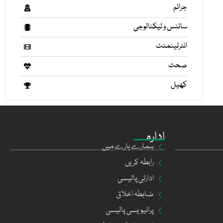
جرائم
سائنس و ٹیکنالوجی
انٹرٹینمنٹ
صحت
کھیل
ادارہ
ہمارے بارے میں
رابطہ کریں
ادارتی پالیسی
ضابطہ اخلاق
پرائیویسی پالیسی