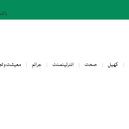
پاکستان: 
کھیل
صحت
انٹرٹینمنٹ
جرائم
معیشت و تج