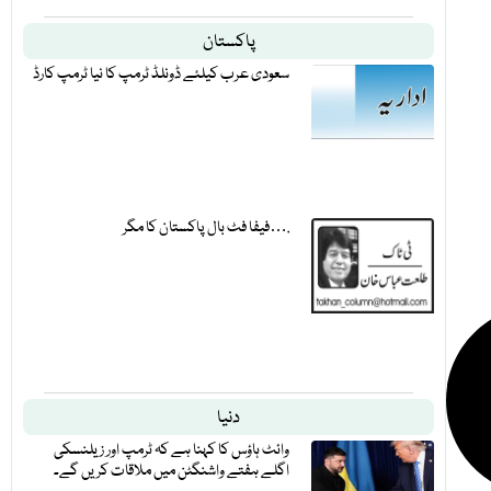
پاکستان
سعودی عرب کیلئے ڈونلڈ ٹرمپ کا نیا ٹرمپ کارڈ
فیفا فٹ بال پاکستان کا مگر….
دنیا
وائٹ ہاؤس کا کہنا ہے کہ ٹرمپ اور زیلنسکی
اگلے ہفتے واشنگٹن میں ملاقات کریں گے۔