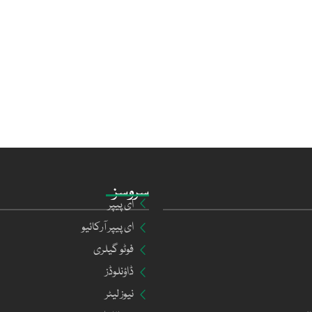
سروسز
ای پیپر
ای پیپر آرکائیو
فوٹو گیلری
ڈاؤنلوڈز
نیوز لیٹر