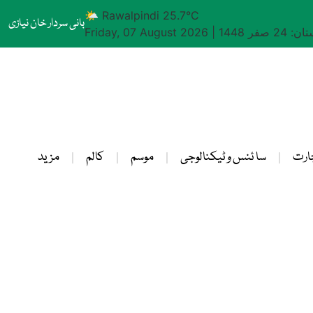
🌤 Rawalpindi 25.7°C
بانی سردار خان نیازی
24 صفر 1448
|
Friday, 07 August 2026
ارت
سا ئنس و ٹیکنالوجی
موسم
کالم
مزید