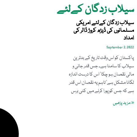
سیلاب زدگان کےلئے
سیلاب زدگان کےلئے امریکی
مسلمانوں کی ڈیڑھ کروڑ ڈالر کی
امداد
September 2, 2022
پاکستان کو اس وقت تاریخ کے بدترین
سیلاب کا سامنا ہے۔ جس قدر جانی و
مالی نقصان ہو چکا‘ اس کا درست اندازہ
لگانا مشکل ہے‘ تاہم یہ نقصان اس قدر
ہے کہ جس کو پورا کرنے میں کئی برس
« مزید پڑھیں