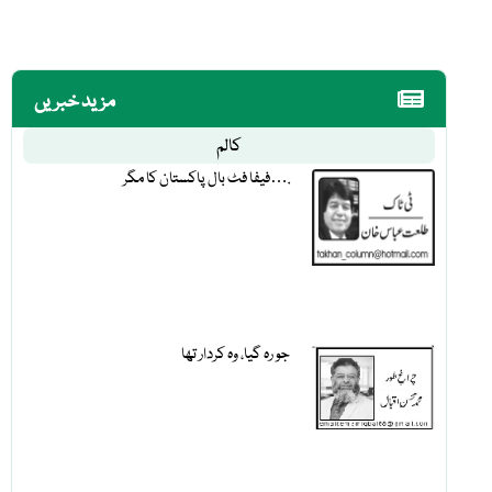
مزید خبریں
کالم
فیفا فٹ بال پاکستان کا مگر….
جو رہ گیا، وہ کردار تھا