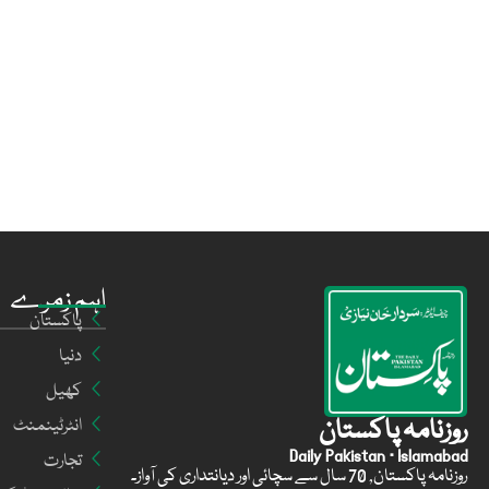
اہم زمرے
پاکستان
دنیا
کھیل
روزنامہ پاکستان
انٹرٹینمنٹ
Daily Pakistan · Islamabad
تجارت
روزنامہ پاکستان, 70 سال سے سچائی اور دیانتداری کی آواز۔