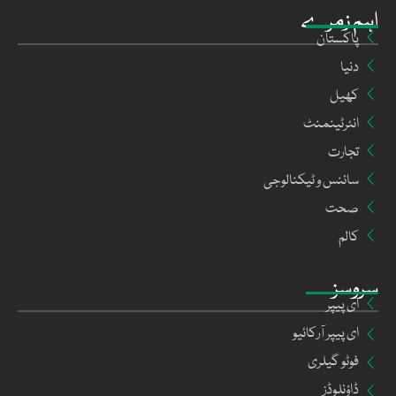
اہم زمرے
پاکستان
دنیا
کھیل
انٹرٹینمنٹ
تجارت
سائنس و ٹیکنالوجی
صحت
کالم
سروسز
ای پیپر
ای پیپر آرکائیو
فوٹو گیلری
ڈاؤنلوڈز