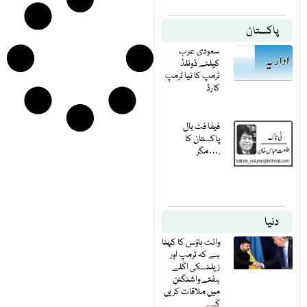
پاکستان
سعودی عرب
کیلئے ڈونلڈ
ٹرمپ کا نیا ٹرمپ
کارڈ
فیفا فٹ بال
پاکستان کا
مگر….
دنیا
وائٹ ہاؤس کا کہنا
ہے کہ ٹرمپ اور
زیلنسکی اگلے
ہفتے واشنگٹن
میں ملاقات کریں
گے۔