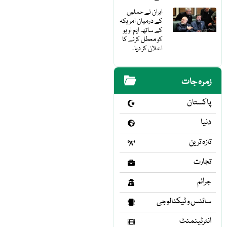
ایران نے حملوں
کے درمیان امریکہ
کے ساتھ ایم او یو
کو معطل کرنے کا
اعلان کر دیا۔
زمرہ جات
پاکستان
دنیا
تازہ ترین
تجارت
جرائم
سائنس و ٹیکنالوجی
انٹرٹینمنٹ