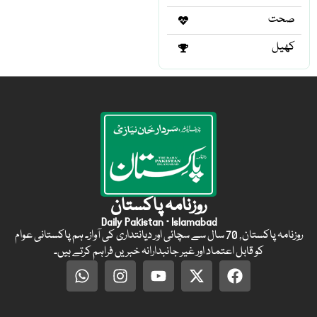
صحت
کھیل
روزنامہ پاکستان
Daily Pakistan · Islamabad
روزنامہ پاکستان, 70 سال سے سچائی اور دیانتداری کی آواز۔ ہم پاکستانی عوام
کو قابل اعتماد اور غیر جانبدارانہ خبریں فراہم کرتے ہیں۔