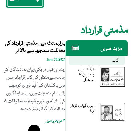
مذمتی قرارداد
پارلیمنٹ میں مذمتی قرارداد کی
مزید خبریں
مخالفت سمجھ سے بالا تر
کالم
June 30, 2024
فیفا فٹ بال
چند روز قبل مریکی ایوان نمائندگان کی
پاکستان کا
جانب سے منظور کی گئی قرارداد جس
مگر….
میں پاکستان کے آٹھ فروری کو ہونے
والے عام انتخابات میں بے ضابطگیوں
کی آزادانہ اور غیر جانبدارانہ تحقیقات کا
جو رہ گیا، وہ کردار
مطالبہ کیا گیا تھا،بلا شبہ یہ
تھا
« مزید پڑھیں