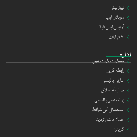
نیوز لیٹر
موبائل ایپ
آر ایس ایس فیڈ
اشتہارات
ادارہ
ہمارے بارے میں
رابطہ کریں
ادارتی پالیسی
ضابطہ اخلاق
پرائیویسی پالیسی
استعمال کی شرائط
اصلاحات و تردید
کریئرز