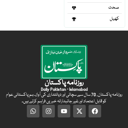
صحت
کھیل
روزنامہ پاکستان
Daily Pakistan · Islamabad
روزنامہ پاکستان, 70 سال سے سچائی اور دیانتداری کی آواز۔ ہم پاکستانی عوام
کو قابل اعتماد اور غیر جانبدارانہ خبریں فراہم کرتے ہیں۔