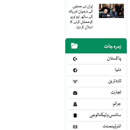
ایران نے حملوں
کے درمیان امریکہ
کے ساتھ ایم او یو
کو معطل کرنے کا
اعلان کر دیا۔
زمرہ جات
پاکستان
دنیا
تازہ ترین
تجارت
جرائم
سائنس و ٹیکنالوجی
انٹرٹینمنٹ