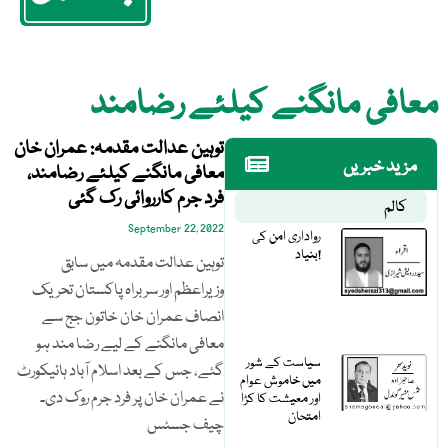
معافی مانگنے کیلئے رضامند
توہین عدالت مقدمہ: عمران خان
مزید خبریں
معافی مانگنے کیلئے رضامند،
فرد جرم کارروائی رک گئی
کالم
September 22, 2022
رواداری امن کی
بنیاد!
توہین عدالت مقدمہ میں سابق
وزیراعظم اور سربراہ پاکستان تحریک
انصاف عمران خان خاتون جج سے
معافی مانگنے کے لیے رضا مند ہو
سیاست کے شور
گئے، جس کے بعد اسلام آباد ہائیکورٹ
میں خاموش عوام
نے عمران خان پر فرد جرم روک دی۔
اور معیشت کا کڑا
امتحان
چیف جسٹس