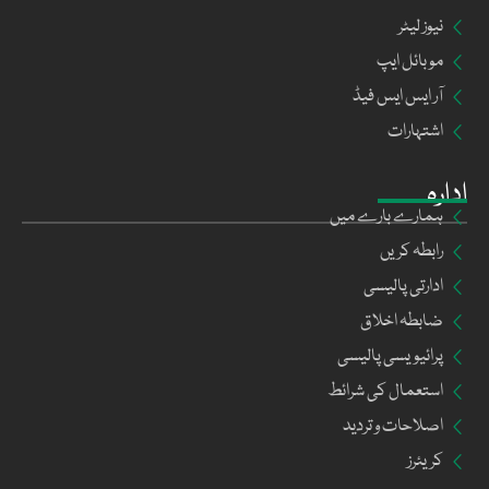
نیوز لیٹر
موبائل ایپ
آر ایس ایس فیڈ
اشتہارات
ادارہ
ہمارے بارے میں
رابطہ کریں
ادارتی پالیسی
ضابطہ اخلاق
پرائیویسی پالیسی
استعمال کی شرائط
اصلاحات و تردید
کریئرز