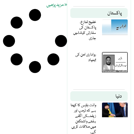
« مزید پڑھیں
پاکستان
خلیج تنازع،
پاکستان کی
سفارتی کوششیں
جاری
رواداری امن کی
بنیاد!
دنیا
وائٹ ہاؤس کا کہنا
ہے کہ ٹرمپ اور
زیلنسکی اگلے
ہفتے واشنگٹن
میں ملاقات کریں
گے۔