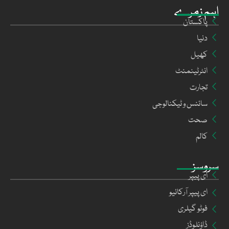
اہم زمرے
پاکستان
دنیا
کھیل
انٹرٹینمنٹ
تجارت
سائنس و ٹیکنالوجی
صحت
کالم
سروسز
ای پیپر
ای پیپر آرکائیو
فوٹو گیلری
ڈاؤنلوڈز