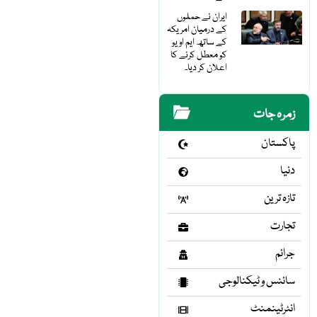
ایران نے حملوں
کے درمیان امریکہ
کے ساتھ ایم او یو
کو معطل کرنے کا
اعلان کر دیا۔
زمرہ جات
پاکستان
دنیا
تازہ ترین
تجارت
جرائم
سائنس و ٹیکنالوجی
انٹرٹینمنٹ