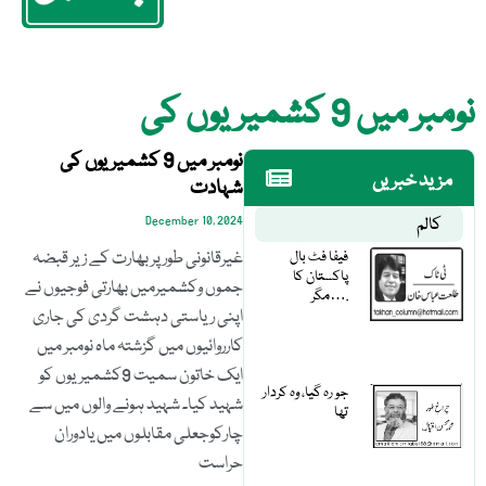
نومبر میں 9 کشمیریوں کی
نومبر میں 9 کشمیریوں کی
مزید خبریں
شہادت
کالم
December 10, 2024
فیفا فٹ بال
غیرقانونی طورپر بھارت کے زیر قبضہ
پاکستان کا
جموں وکشمیرمیں بھارتی فوجیوں نے
مگر….
اپنی ریاستی دہشت گردی کی جاری
کارروائیوں میں گزشتہ ماہ نومبر میں
ایک خاتون سمیت 9کشمیریوں کو
جو رہ گیا، وہ کردار
شہید کیا۔ شہید ہونے والوں میں سے
تھا
چارکوجعلی مقابلوں میں یادوران
حراست