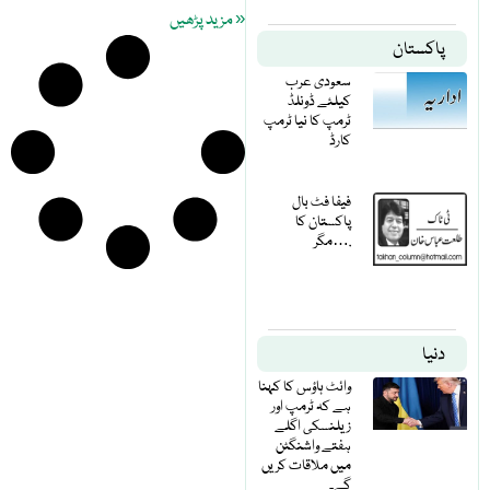
« مزید پڑھیں
پاکستان
سعودی عرب
کیلئے ڈونلڈ
ٹرمپ کا نیا ٹرمپ
کارڈ
فیفا فٹ بال
پاکستان کا
مگر….
دنیا
وائٹ ہاؤس کا کہنا
ہے کہ ٹرمپ اور
زیلنسکی اگلے
ہفتے واشنگٹن
میں ملاقات کریں
گے۔