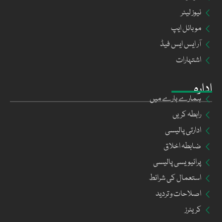
نیوز لیٹر
موبائل ایپ
آر ایس ایس فیڈ
اشتہارات
ادارہ
ہمارے بارے میں
رابطہ کریں
ادارتی پالیسی
ضابطہ اخلاق
پرائیویسی پالیسی
استعمال کی شرائط
اصلاحات و تردید
کریئرز