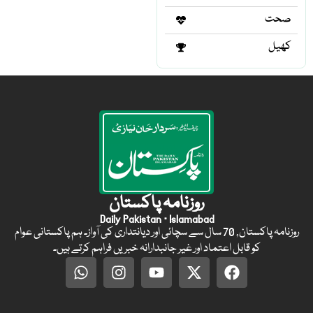
صحت
کھیل
روزنامہ پاکستان
Daily Pakistan · Islamabad
روزنامہ پاکستان, 70 سال سے سچائی اور دیانتداری کی آواز۔ ہم پاکستانی عوام
کو قابل اعتماد اور غیر جانبدارانہ خبریں فراہم کرتے ہیں۔