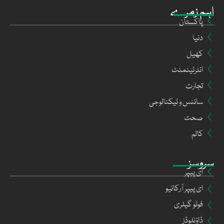
اہم زمرے
پاکستان
دنیا
کھیل
انٹرٹینمنٹ
تجارت
سائنس و ٹیکنالوجی
صحت
کالم
سروسز
ای پیپر
ای پیپر آرکائیو
فوٹو گیلری
ڈاؤنلوڈز