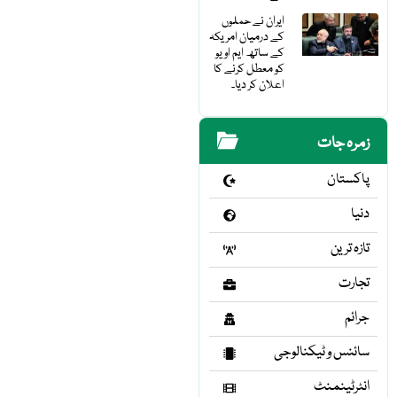
ایران نے حملوں
کے درمیان امریکہ
کے ساتھ ایم او یو
کو معطل کرنے کا
اعلان کر دیا۔
زمرہ جات
پاکستان
دنیا
تازہ ترین
تجارت
جرائم
سائنس و ٹیکنالوجی
انٹرٹینمنٹ