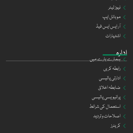
نیوز لیٹر
موبائل ایپ
آر ایس ایس فیڈ
اشتہارات
ادارہ
ہمارے بارے میں
رابطہ کریں
ادارتی پالیسی
ضابطہ اخلاق
پرائیویسی پالیسی
استعمال کی شرائط
اصلاحات و تردید
کریئرز