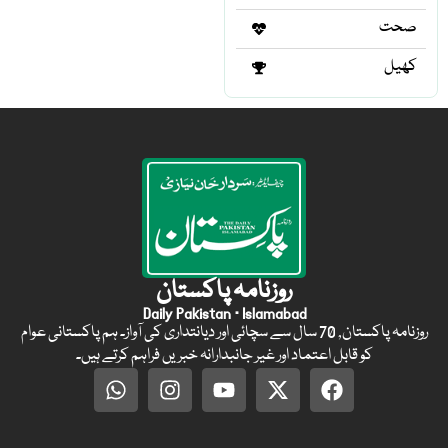
صحت
کھیل
روزنامہ پاکستان
Daily Pakistan · Islamabad
روزنامہ پاکستان, 70 سال سے سچائی اور دیانتداری کی آواز۔ ہم پاکستانی عوام
کو قابل اعتماد اور غیر جانبدارانہ خبریں فراہم کرتے ہیں۔