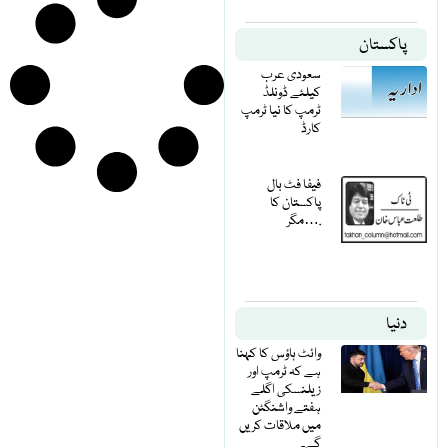
پاکستان
سعودی عرب
کیلئے ڈونلڈ
ٹرمپ کا نیا ٹرمپ
کارڈ
فیفا فٹ بال
پاکستان کا
مگر….
دنیا
وائٹ ہاؤس کا کہنا
ہے کہ ٹرمپ اور
زیلنسکی اگلے
ہفتے واشنگٹن
میں ملاقات کریں
گے۔