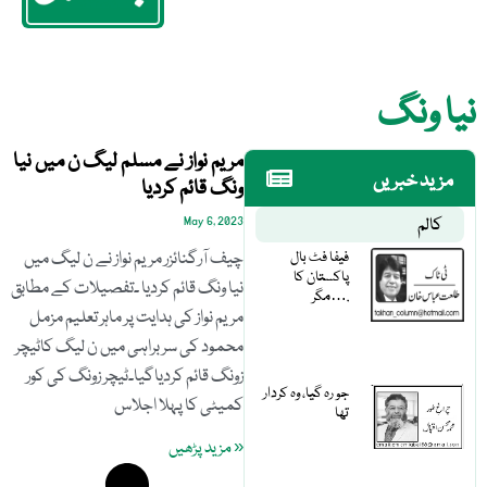
نیا ونگ
مریم نواز نے مسلم لیگ ن میں نیا
مزید خبریں
ونگ قائم کردیا
کالم
May 6, 2023
فیفا فٹ بال
چیف آرگنائزر مریم نواز نے ن لیگ میں
پاکستان کا
نیا ونگ قائم کردیا ۔تفصیلات کے مطابق
مگر….
مریم نواز کی ہدایت پر ماہر تعلیم مزمل
محمود کی سربراہی میں ن لیگ کاٹیچر
زونگ قائم کردیاگیا۔ٹیچر زونگ کی کور
جو رہ گیا، وہ کردار
کمیٹی کا پہلا اجلاس
تھا
« مزید پڑھیں