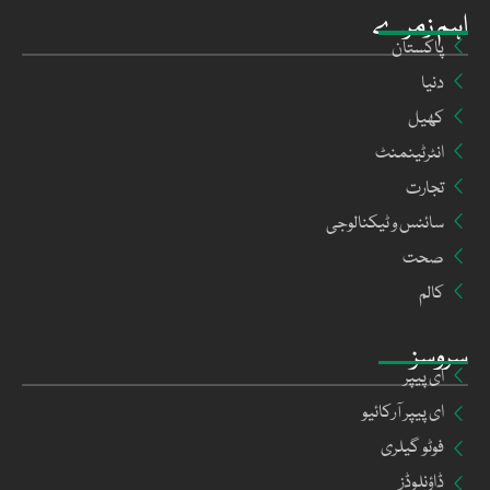
اہم زمرے
پاکستان
دنیا
کھیل
انٹرٹینمنٹ
تجارت
سائنس و ٹیکنالوجی
صحت
کالم
سروسز
ای پیپر
ای پیپر آرکائیو
فوٹو گیلری
ڈاؤنلوڈز