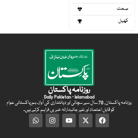
صحت
کھیل
روزنامہ پاکستان
Daily Pakistan · Islamabad
روزنامہ پاکستان, 70 سال سے سچائی اور دیانتداری کی آواز۔ ہم پاکستانی عوام
کو قابل اعتماد اور غیر جانبدارانہ خبریں فراہم کرتے ہیں۔