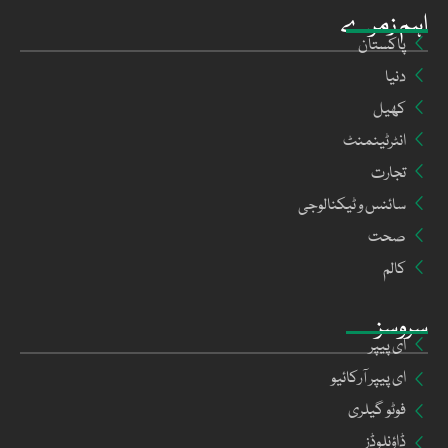
اہم زمرے
پاکستان
دنیا
کھیل
انٹرٹینمنٹ
تجارت
سائنس و ٹیکنالوجی
صحت
کالم
سروسز
ای پیپر
ای پیپر آرکائیو
فوٹو گیلری
ڈاؤنلوڈز