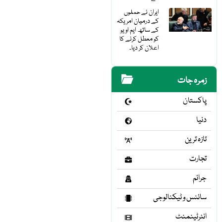
ایران نے حملوں
کے درمیان امریکہ
کے ساتھ ایم او یو
کو معطل کرنے کا
اعلان کر دیا۔
زمرہ جات
پاکستان
دنیا
تازہ ترین
تجارت
جرائم
سائنس و ٹیکنالوجی
انٹرٹینمنٹ