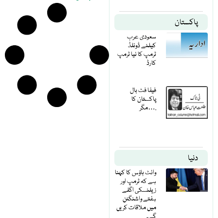
پاکستان
سعودی عرب
کیلئے ڈونلڈ
ٹرمپ کا نیا ٹرمپ
کارڈ
فیفا فٹ بال
پاکستان کا
مگر….
دنیا
وائٹ ہاؤس کا کہنا
ہے کہ ٹرمپ اور
زیلنسکی اگلے
ہفتے واشنگٹن
میں ملاقات کریں
گے۔