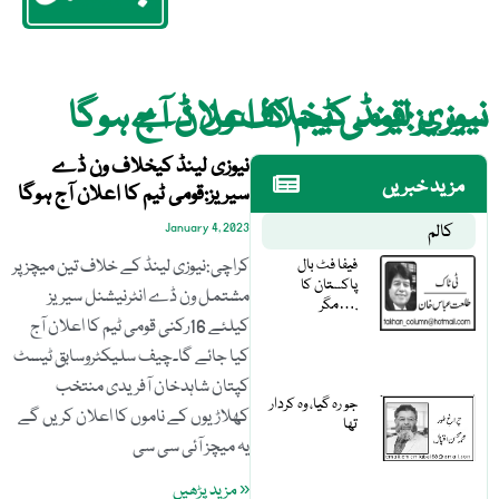
نیوزی لینڈ کیخلاف ون ڈے سیریز:قومی ٹیم کا اعلان آج ہوگا
نیوزی لینڈ کیخلاف ون ڈے
مزید خبریں
سیریز:قومی ٹیم کا اعلان آج ہوگا
کالم
January 4, 2023
فیفا فٹ بال
کراچی:نیوزی لینڈ کے خلاف تین میچز پر
پاکستان کا
مشتمل ون ڈے انٹرنیشنل سیریز
مگر….
کیلئے 16رکنی قومی ٹیم کا اعلان آج
کیا جائے گا۔چیف سلیکٹروسابق ٹیسٹ
کپتان شاہدخان آفریدی منتخب
جو رہ گیا، وہ کردار
کھلاڑیوں کے ناموں کا اعلان کریں گے
تھا
یہ میچز آئی سی سی
« مزید پڑھیں