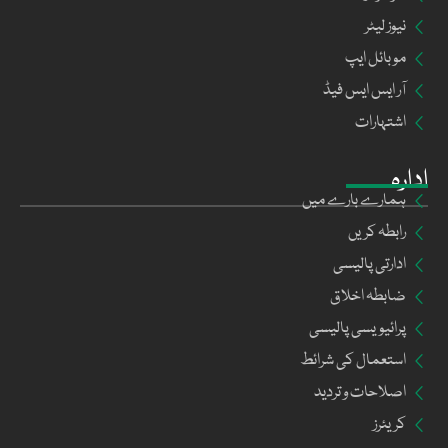
نیوز لیٹر
موبائل ایپ
آر ایس ایس فیڈ
اشتہارات
ادارہ
ہمارے بارے میں
رابطہ کریں
ادارتی پالیسی
ضابطہ اخلاق
پرائیویسی پالیسی
استعمال کی شرائط
اصلاحات و تردید
کریئرز