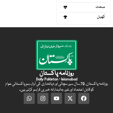
صحت
کھیل
روزنامہ پاکستان
Daily Pakistan · Islamabad
روزنامہ پاکستان, 70 سال سے سچائی اور دیانتداری کی آواز۔ ہم پاکستانی عوام
کو قابل اعتماد اور غیر جانبدارانہ خبریں فراہم کرتے ہیں۔