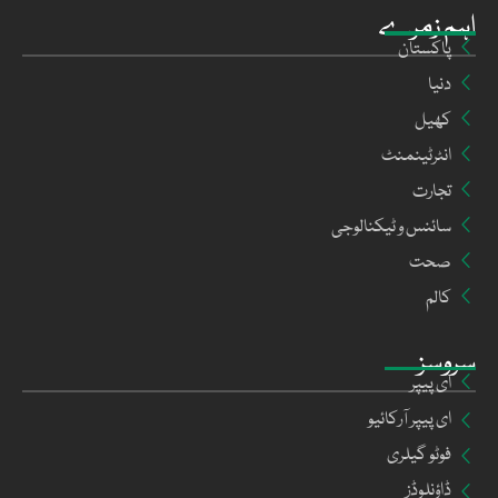
اہم زمرے
پاکستان
دنیا
کھیل
انٹرٹینمنٹ
تجارت
سائنس و ٹیکنالوجی
صحت
کالم
سروسز
ای پیپر
ای پیپر آرکائیو
فوٹو گیلری
ڈاؤنلوڈز