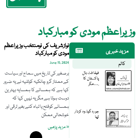
وزیراعظم مودی کو مبارکباد
نوازشریف کی نومنتخب وزیراعظم
مزید خبریں
مودی کو مبارکباد
کالم
June 15, 2024
فیفا فٹ بال
برصغیر کی تاریخ میں سماج اور سیاست
پاکستان کا
کے ممتاز گرو چانکیہ کوتلیہ نے یہ ضرور
مگر….
کہا ہے کہ ہمسائے کا ہمسایہ بہترین
دوست ہوتا ہے مگر یہ نہیں کہا کہ
ہمسائے کوفتح یا تباہ کئے بغیر ترقی اور
جو رہ گیا، وہ کردار
خوشحالی ممکن
تھا
« مزید پڑھیں