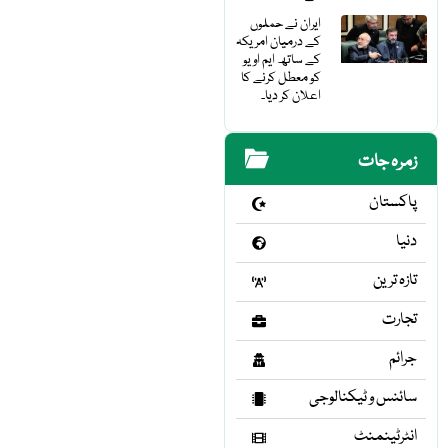
ایران نے حملوں
کے درمیان امریکہ
کے ساتھ ایم او یو
کو معطل کرنے کا
اعلان کر دیا۔
زمرہ جات
پاکستان
دنیا
تازہ ترین
تجارت
جرائم
سائنس و ٹیکنالوجی
انٹرٹینمنٹ