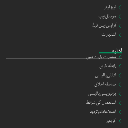
نیوز لیٹر
موبائل ایپ
آر ایس ایس فیڈ
اشتہارات
ادارہ
ہمارے بارے میں
رابطہ کریں
ادارتی پالیسی
ضابطہ اخلاق
پرائیویسی پالیسی
استعمال کی شرائط
اصلاحات و تردید
کریئرز