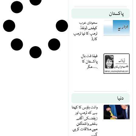
پاکستان
سعودی عرب
کیلئے ڈونلڈ
ٹرمپ کا نیا ٹرمپ
کارڈ
فیفا فٹ بال
پاکستان کا
مگر….
دنیا
وائٹ ہاؤس کا کہنا
ہے کہ ٹرمپ اور
زیلنسکی اگلے
ہفتے واشنگٹن
میں ملاقات کریں
گے۔