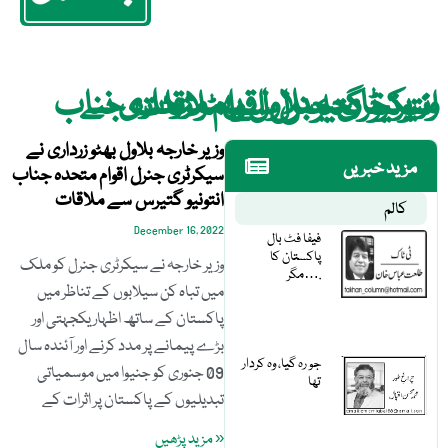
وزیر خارجہ بلاول بھٹو زرداری نے سیکرٹری جنرل اقوام متحدہ جناب انتونیو گتیرس سے ملاقات
وزیر خارجہ بلاول بھٹو زرداری نے
مزید خبریں
سیکرٹری جنرل اقوام متحدہ جناب
انتونیو گتیرس سے ملاقات
کالم
December 16, 2022
فیفا فٹ بال
پاکستان کا
وزیر خارجہ نے سیکرٹری جنرل کو ملک
مگر….
میں تباہ کن سیلابوں کے تناظر میں
پاکستان کے ساتھ اظہار یکجہتی اور
بڑے پیمانے پر مدد کرنے اور آئندہ سال
جو رہ گیا، وہ کردار
09 جنوری کو جنیوا میں موسمیاتی
تھا
تبدیلیوں کے پاکستان پر اثرات کے
« مزید پڑھیں