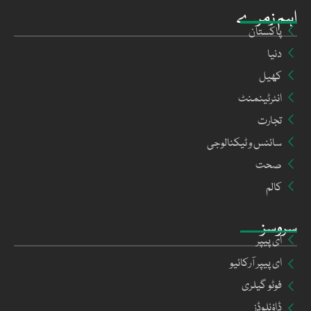
اہم زمرے
پاکستان
دنیا
کھیل
انٹرٹینمنٹ
تجارت
سائنس و ٹیکنالوجی
صحت
کالم
سروسز
ای پیپر
ای پیپر آرکائیو
فوٹو گیلری
ڈاؤنلوڈز