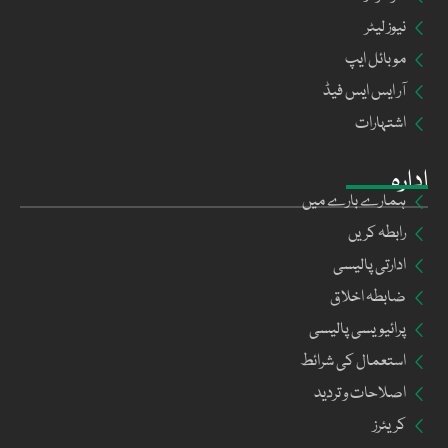
نیوز لیٹر
موبائل ایپ
آر ایس ایس فیڈ
اشتہارات
ادارہ
ہمارے بارے میں
رابطہ کریں
ادارتی پالیسی
ضابطہ اخلاق
پرائیویسی پالیسی
استعمال کی شرائط
اصلاحات و تردید
کریئرز