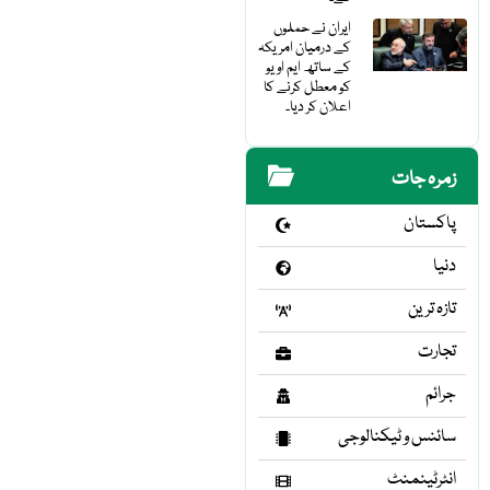
ایران نے حملوں
کے درمیان امریکہ
کے ساتھ ایم او یو
کو معطل کرنے کا
اعلان کر دیا۔
زمرہ جات
پاکستان
دنیا
تازہ ترین
تجارت
جرائم
سائنس و ٹیکنالوجی
انٹرٹینمنٹ