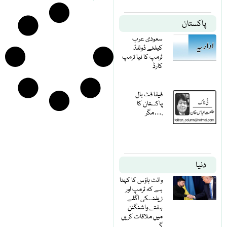
پاکستان
سعودی عرب
کیلئے ڈونلڈ
ٹرمپ کا نیا ٹرمپ
کارڈ
فیفا فٹ بال
پاکستان کا
مگر….
دنیا
وائٹ ہاؤس کا کہنا
ہے کہ ٹرمپ اور
زیلنسکی اگلے
ہفتے واشنگٹن
میں ملاقات کریں
گے۔