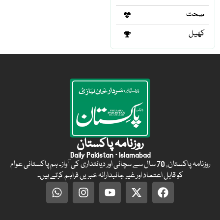
صحت
کھیل
روزنامہ پاکستان
Daily Pakistan · Islamabad
روزنامہ پاکستان, 70 سال سے سچائی اور دیانتداری کی آواز۔ ہم پاکستانی عوام
کو قابل اعتماد اور غیر جانبدارانہ خبریں فراہم کرتے ہیں۔