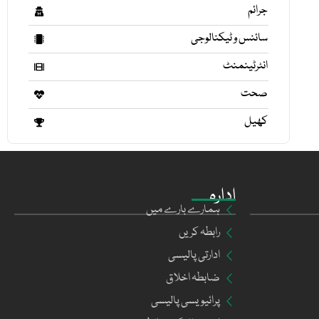
جرائم
سائنس و ٹیکنالوجی
انٹرٹینمنٹ
صحت
کھیل
ادارہ
ہمارے بارے میں
رابطہ کریں
ادارتی پالیسی
ضابطہ اخلاق
پرائیویسی پالیسی