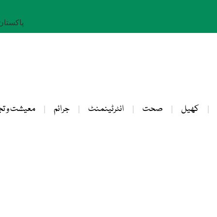
پاکستان: 24 صفر 
کھیل
صحت
انٹرٹینمنٹ
جرائم
معیشت و تج