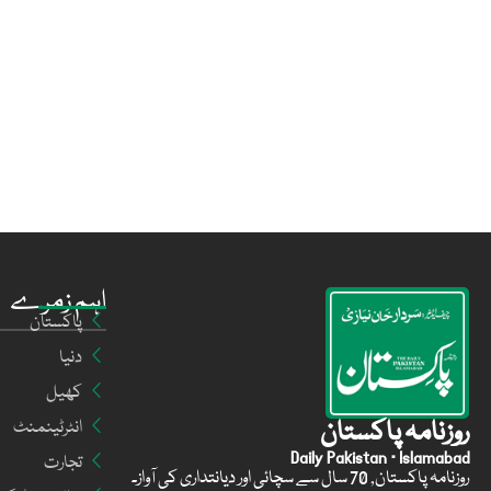
اہم زمرے
پاکستان
دنیا
کھیل
روزنامہ پاکستان
انٹرٹینمنٹ
Daily Pakistan · Islamabad
تجارت
روزنامہ پاکستان, 70 سال سے سچائی اور دیانتداری کی آواز۔