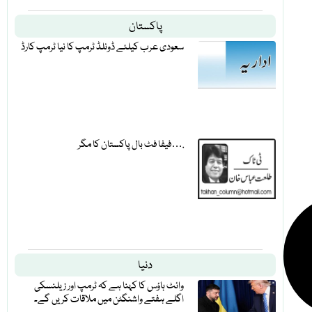
پاکستان
سعودی عرب کیلئے ڈونلڈ ٹرمپ کا نیا ٹرمپ کارڈ
فیفا فٹ بال پاکستان کا مگر….
دنیا
وائٹ ہاؤس کا کہنا ہے کہ ٹرمپ اور زیلنسکی
اگلے ہفتے واشنگٹن میں ملاقات کریں گے۔