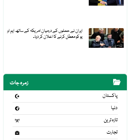
ایران نے حملوں کے درمیان امریکہ کے ساتھ ایم او
یو کو معطل کرنے کا اعلان کر دیا۔
زمرہ جات
پاکستان
دنیا
تازہ ترین
تجارت