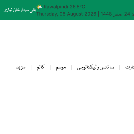
🌤 Rawalpindi 26.6°C
بانی سردار خان نیازی
1448
|
Thursday, 06 August 2026
ارت
سا ئنس و ٹیکنالوجی
موسم
کالم
مزید