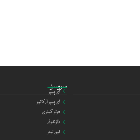
سروسز
ای پیپر
ای پیپر آرکائیو
فوٹو گیلری
ڈاؤنلوڈز
نیوز لیٹر