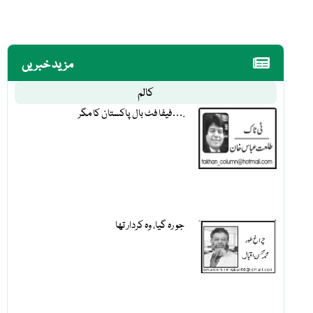
مزید خبریں
کالم
فیفا فٹ بال پاکستان کا مگر….
جو رہ گیا، وہ کردار تھا