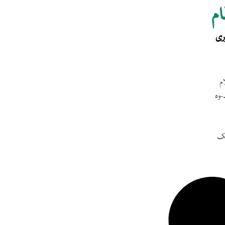
م
ری
م
-وہ
تک