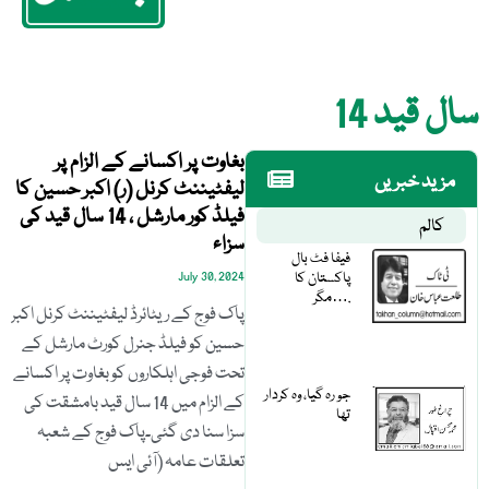
14 سال قید
بغاوت پر اکسانے کے الزام پر
مزید خبریں
لیفٹیننٹ کرنل (ر) اکبر حسین کا
فیلڈ کور مارشل ، 14 سال قید کی
کالم
سزاء
فیفا فٹ بال
پاکستان کا
July 30, 2024
مگر….
پاک فوج کے ریٹائرڈ لیفٹیننٹ کرنل اکبر
حسین کو فیلڈ جنرل کورٹ مارشل کے
تحت فوجی اہلکاروں کو بغاوت پر اکسانے
جو رہ گیا، وہ کردار
کے الزام میں 14 سال قید بامشقت کی
تھا
سزا سنا دی گئی۔پاک فوج کے شعبہ
تعلقات عامہ (آئی ایس