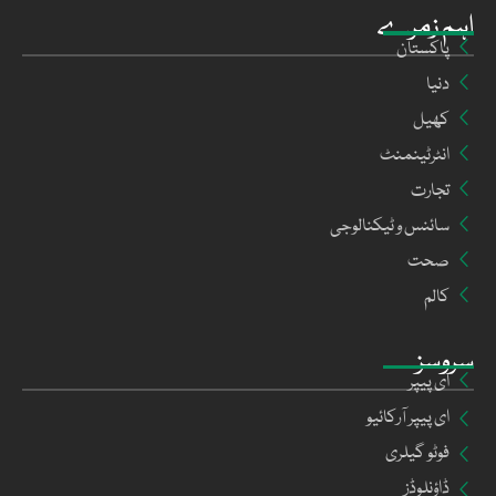
اہم زمرے
پاکستان
دنیا
کھیل
انٹرٹینمنٹ
تجارت
سائنس و ٹیکنالوجی
صحت
کالم
سروسز
ای پیپر
ای پیپر آرکائیو
فوٹو گیلری
ڈاؤنلوڈز