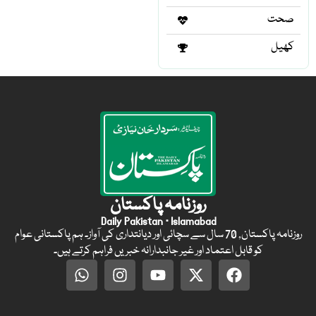
صحت
کھیل
روزنامہ پاکستان
Daily Pakistan · Islamabad
روزنامہ پاکستان, 70 سال سے سچائی اور دیانتداری کی آواز۔ ہم پاکستانی عوام
کو قابل اعتماد اور غیر جانبدارانہ خبریں فراہم کرتے ہیں۔