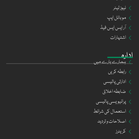
نیوز لیٹر
موبائل ایپ
آر ایس ایس فیڈ
اشتہارات
ادارہ
ہمارے بارے میں
رابطہ کریں
ادارتی پالیسی
ضابطہ اخلاق
پرائیویسی پالیسی
استعمال کی شرائط
اصلاحات و تردید
کریئرز