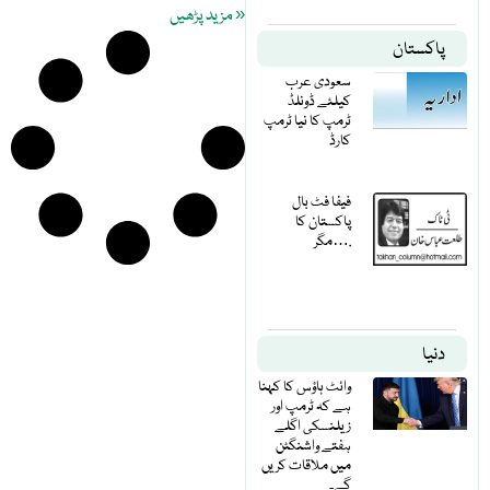
« مزید پڑھیں
پاکستان
سعودی عرب
کیلئے ڈونلڈ
ٹرمپ کا نیا ٹرمپ
کارڈ
فیفا فٹ بال
پاکستان کا
مگر….
دنیا
وائٹ ہاؤس کا کہنا
ہے کہ ٹرمپ اور
زیلنسکی اگلے
ہفتے واشنگٹن
میں ملاقات کریں
گے۔