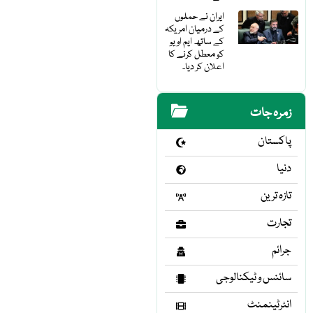
ایران نے حملوں
کے درمیان امریکہ
کے ساتھ ایم او یو
کو معطل کرنے کا
اعلان کر دیا۔
زمرہ جات
پاکستان
دنیا
تازہ ترین
تجارت
جرائم
سائنس و ٹیکنالوجی
انٹرٹینمنٹ