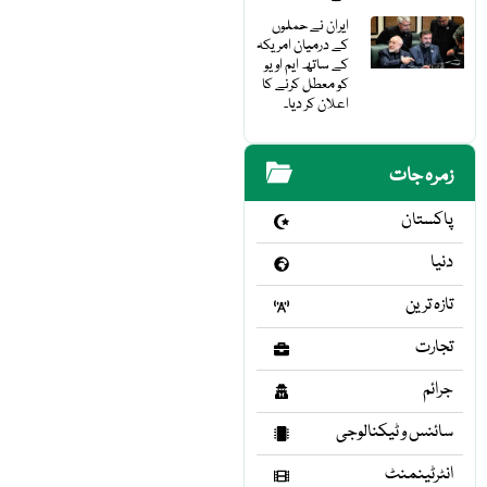
ایران نے حملوں
کے درمیان امریکہ
کے ساتھ ایم او یو
کو معطل کرنے کا
اعلان کر دیا۔
زمرہ جات
پاکستان
دنیا
تازہ ترین
تجارت
جرائم
سائنس و ٹیکنالوجی
انٹرٹینمنٹ