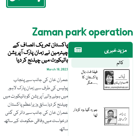
Zaman park operation
پاکستان تحریک انصاف کے
مزید خبریں
چیئرمین نے زمان پارک آپریشن
ہائیکورٹ میں چیلنج کر دیا
کالم
March 18, 2023
فیفا فٹ بال
پاکستان کا
عمران خان کی جانب سے پنجاب
مگر….
پولیس کی طرف سے زمان پارک لاہور
میں ہونے والے آپریشن کو ہائیکورٹ میں
چیلنج کر دیا.سابق وزیراعظم پاکستان
جو رہ گیا، وہ کردار
عمران خان کی جانب سے دائر کی گئی
تھا
درخواست میں وفاقی حکومت کے ساتھ
ساتھ