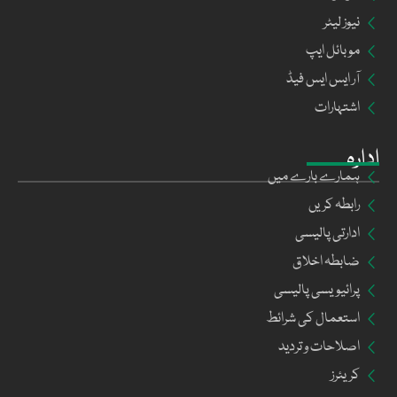
نیوز لیٹر
موبائل ایپ
آر ایس ایس فیڈ
اشتہارات
ادارہ
ہمارے بارے میں
رابطہ کریں
ادارتی پالیسی
ضابطہ اخلاق
پرائیویسی پالیسی
استعمال کی شرائط
اصلاحات و تردید
کریئرز