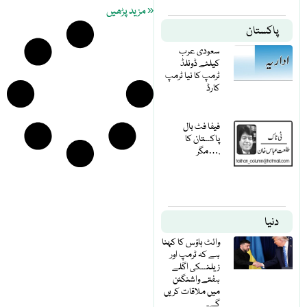
« مزید پڑھیں
پاکستان
سعودی عرب
کیلئے ڈونلڈ
ٹرمپ کا نیا ٹرمپ
کارڈ
فیفا فٹ بال
پاکستان کا
مگر….
دنیا
وائٹ ہاؤس کا کہنا
ہے کہ ٹرمپ اور
زیلنسکی اگلے
ہفتے واشنگٹن
میں ملاقات کریں
گے۔