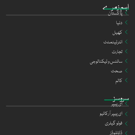
اہم زمرے
پاکستان
دنیا
کھیل
انٹرٹینمنٹ
تجارت
سائنس و ٹیکنالوجی
صحت
کالم
سروسز
ای پیپر
ای پیپر آرکائیو
فوٹو گیلری
ڈاؤنلوڈز