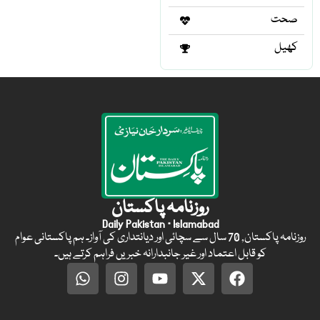
صحت
کھیل
روزنامہ پاکستان
Daily Pakistan · Islamabad
روزنامہ پاکستان, 70 سال سے سچائی اور دیانتداری کی آواز۔ ہم پاکستانی عوام
کو قابل اعتماد اور غیر جانبدارانہ خبریں فراہم کرتے ہیں۔