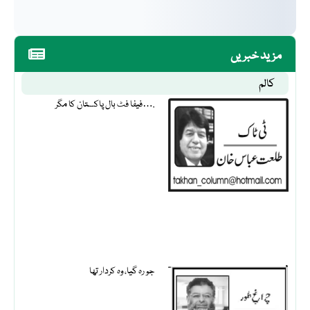
مزید خبریں
کالم
فیفا فٹ بال پاکستان کا مگر….
جو رہ گیا، وہ کردار تھا