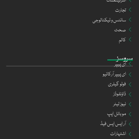
انٹرٹینمنٹ
تجارت
سائنس و ٹیکنالوجی
صحت
کالم
سروسز
ای پیپر
ای پیپر آرکائیو
فوٹو گیلری
ڈاؤنلوڈز
نیوز لیٹر
موبائل ایپ
آر ایس ایس فیڈ
اشتہارات