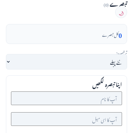
تبصرے
(0)
🌙
0
کل تبصرے
ترتیب:
اپنا تبصرہ لکھیں