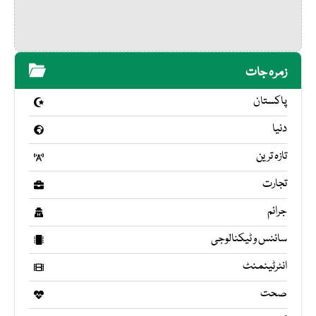
زمرہ جات
پاکستان
دنیا
تازہ ترین
تجارت
جرائم
سائنس و ٹیکنالوجی
انٹرٹینمنٹ
صحت