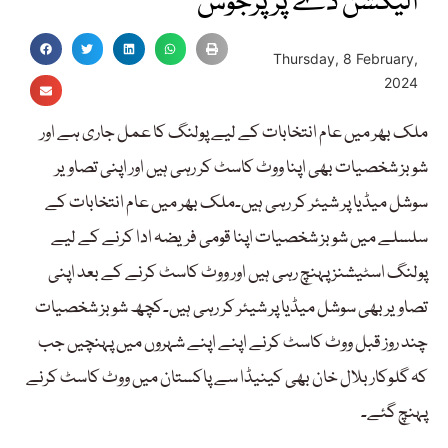
الیکشن ڈے پر پرجوش
Thursday, 8 February,
2024
ملک بھر میں عام انتخابات کے لیے پولنگ کا عمل جاری ہے اور
شوبز شخصیات بھی اپنا ووٹ کاسٹ کر رہی ہیں اور اپنی تصاویر
سوشل میڈیا پر شیئر کر رہی ہیں۔ملک بھر میں عام انتخابات کے
سلسلے میں شوبز شخصیات اپنا قومی فریضہ ادا کرنے کے لیے
پولنگ اسٹیشنز پہنچ رہی ہیں اور ووٹ کاسٹ کرنے کے بعد اپنی
تصاویر بھی سوشل میڈیا پر شیئر کر رہی ہیں۔کچھ شوبز شخصیات
چند روز قبل ووٹ کاسٹ کرنے اپنے اپنے شہروں میں پہنچیں جب
کہ گلوکار بلال خان بھی کینیڈا سے پاکستان میں ووٹ کاسٹ کرنے
پہنچ گئے۔