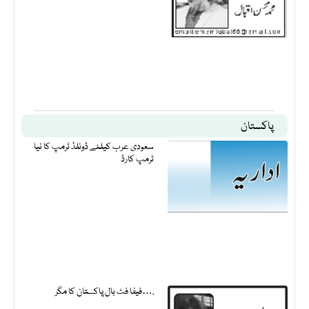
پاکستان
سعودی عرب کیلئے ڈونلڈ ٹرمپ کا نیا
ٹرمپ کارڈ
فیفا فٹ بال پاکستان کا مگر….