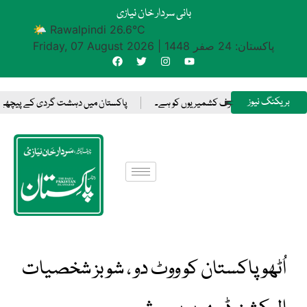
بانی سردار خان نیازی
🌤 Rawalpindi 26.6°C
پاکستان: 24 صفر 1448
|
Friday, 07 August 2026
بریکنگ نیوز
صلہ کرنے کا حق صرف کشمیریوں کو ہے۔
پاکستان میں دہشت گردی کے پیچھے بھارت و
اُٹھو پاکستان کو ووٹ دو ، شوبز شخصیات