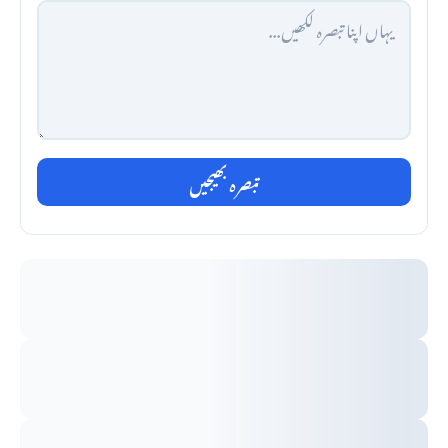
تبصرہ بھیجیں