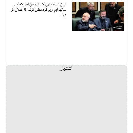
ایران نے حملوں کے درمیان امریکہ کے
ساتھ ایم او یو کو معطل کرنے کا اعلان کر
دیا۔
اشتہار