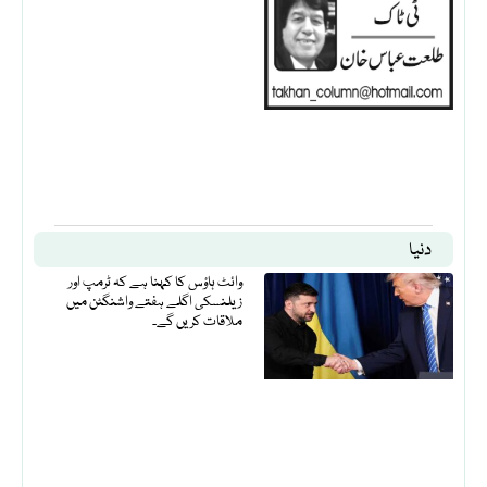
دنیا
وائٹ ہاؤس کا کہنا ہے کہ ٹرمپ اور
زیلنسکی اگلے ہفتے واشنگٹن میں
ملاقات کریں گے۔