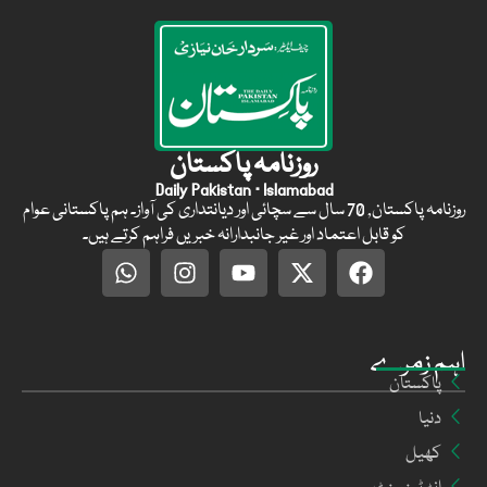
روزنامہ پاکستان
Daily Pakistan · Islamabad
روزنامہ پاکستان, 70 سال سے سچائی اور دیانتداری کی آواز۔ ہم پاکستانی عوام
کو قابل اعتماد اور غیر جانبدارانہ خبریں فراہم کرتے ہیں۔
اہم زمرے
پاکستان
دنیا
کھیل