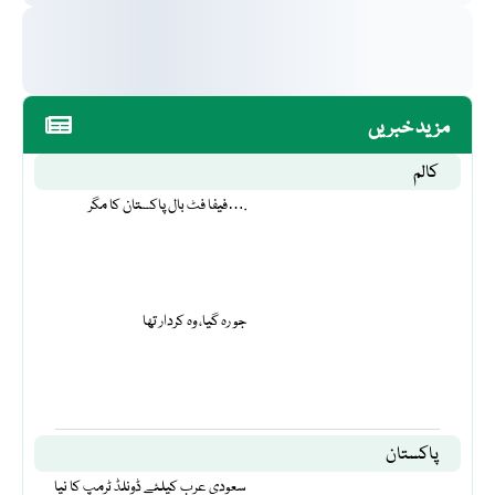
مزید خبریں
کالم
فیفا فٹ بال پاکستان کا مگر….
جو رہ گیا، وہ کردار تھا
پاکستان
سعودی عرب کیلئے ڈونلڈ ٹرمپ کا نیا