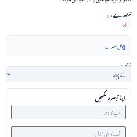
اکتوبر کو پشاور میں وکلا کنونشن ہوگا۔
تبصرے
(0)
🌙
0
کل تبصرے
ترتیب:
اپنا تبصرہ لکھیں