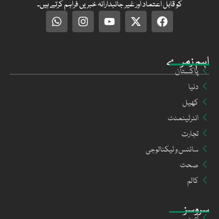
کو قابل اعتماد اور غیر جانبدارانہ خبریں فراہم کرتے ہیں۔
اہم زمرے
پاکستان
دنیا
کھیل
انٹرٹینمنٹ
تجارت
سائنس و ٹیکنالوجی
صحت
کالم
سروسز