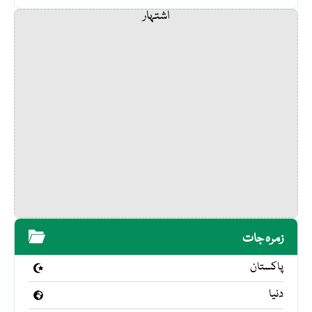
اشتہار
زمرہ جات
پاکستان
دنیا