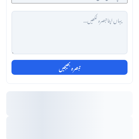
تبصرہ بھیجیں