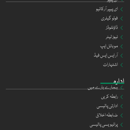
ای پیپر
ای پیپر آرکائیو
فوٹو گیلری
ڈاؤنلوڈز
نیوز لیٹر
موبائل ایپ
آر ایس ایس فیڈ
اشتہارات
ادارہ
ہمارے بارے میں
رابطہ کریں
ادارتی پالیسی
ضابطہ اخلاق
پرائیویسی پالیسی