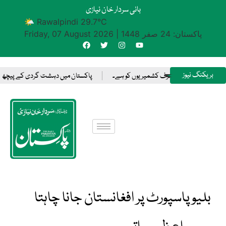
بانی سردار خان نیازی
🌤 Rawalpindi 29.7°C
پاکستان: 24 صفر 1448
|
Friday, 07 August 2026
بریکنگ نیوز
یصلہ کرنے کا حق صرف کشمیریوں کو ہے۔
پاکستان میں دہشت گردی کے پیچھے بھارت 
بلیو پاسپورٹ پر افغانستان جانا چاہتا