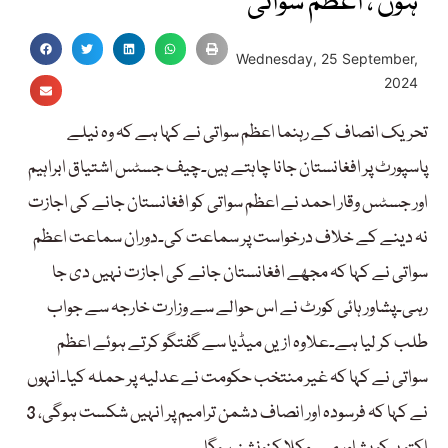
ہوں ، اعظم سواتی
Wednesday, 25 September,
2024
تحریک انصاف کے رہنما اعظم سواتی نے کہا ہے کہ وہ نیلے
پاسپورٹ پر افغانستان جانا چاہتے ہیں۔چیف جسٹس اشتیاق ابراہیم
اور جسٹس وقار احمد نے اعظم سواتی کو افغانستان جانے کی اجازت
نہ دینے کے خلاف درخواست پر سماعت کی۔دوران سماعت اعظم
سواتی نے کہا کہ مجھے افغانستان جانے کی اجازت نہیں دی جا
رہی۔پشاور ہائی کورٹ نے اس حوالے سے وزارت خارجہ سے جواب
طلب کر لیا ہے۔علاوہ ازیں میڈیا سے گفتگو کرتے ہوئے اعظم
سواتی نے کہا کہ غیر منتخب حکومت نے عدلیہ پر حملہ کیا۔انہوں
نے کہا کہ فرسودہ اور انصاف دشمن ترامیم پر انہیں شکست ہوگی، 3