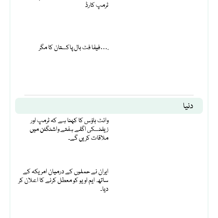
ٹرمپ کارڈ
فیفا فٹ بال پاکستان کا مگر….
دنیا
وائٹ ہاؤس کا کہنا ہے کہ ٹرمپ اور
زیلنسکی اگلے ہفتے واشنگٹن میں
ملاقات کریں گے۔
ایران نے حملوں کے درمیان امریکہ کے
ساتھ ایم او یو کو معطل کرنے کا اعلان کر
دیا۔