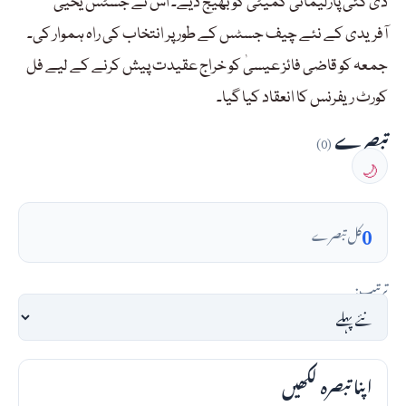
دی گئی پارلیمانی کمیٹی کو بھیج دیے۔ اس نے جسٹس یحییٰ
آفریدی کے نئے چیف جسٹس کے طور پر انتخاب کی راہ ہموار کی۔
جمعہ کو قاضی فائز عیسیٰ کو خراج عقیدت پیش کرنے کے لیے فل
کورٹ ریفرنس کا انعقاد کیا گیا۔
تبصرے
(0)
🌙
0
کل تبصرے
ترتیب:
اپنا تبصرہ لکھیں