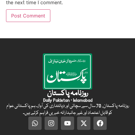
the next time I comment.
روزنامہ پاکستان
Daily Pakistan · Islamabad
روزنامہ پاکستان, 70 سال سے سچائی اور دیانتداری کی آواز۔ ہم پاکستانی عوام
کو قابل اعتماد اور غیر جانبدارانہ خبریں فراہم کرتے ہیں۔