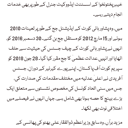
خیبر پختونخوا کے اسسٹنٹ ایڈووکیٹ جنرل کے طور پر بھی خدمات
انجام دیتے رہے۔
2010 میں، وہ پشاور ہائی کورٹ کے ایڈیشنل جج کے طور پر تعینات
ہوئے اور 15 مارچ 2012 کو مستقل جج بن گئے۔ 30 دسمبر 2016 کو،
انہوں نے پشاور ہائی کورٹ کے چیف جسٹس کی حیثیت سے حلف
اٹھایا اور انہیں عدالت عظمیٰ کا جج مقرر کیا گیا۔ 28 جون 2018 کو
سپریم کورٹ آف پاکستان۔ اپنے پورے کیرئیر کے دوران، جسٹس
آفریدی نے اعلیٰ عدلیہ میں مختلف مقدمات کی صدارت کی،
جس میں سنی اتحاد کونسل کی مخصوص نشستوں سے متعلق ایک
بڑے بینچ کا حصہ ہونا بھی شامل ہے، جہاں انہوں نے فیصلے میں
اختلافی نوٹ بھی لکھا۔
مزید برآں، وہ سابق وزیراعظم ذوالفقار علی بھٹو کی پھانسی کے