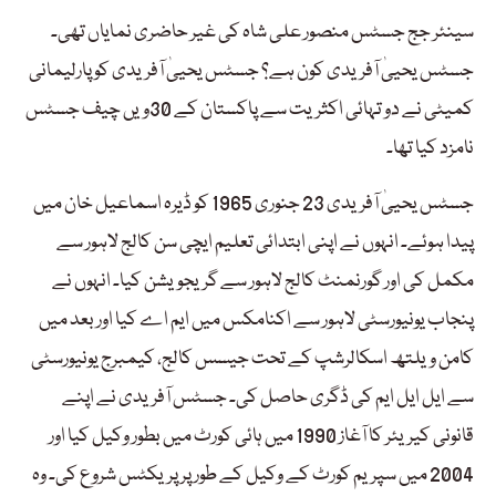
سینئر جج جسٹس منصور علی شاہ کی غیر حاضری نمایاں تھی۔
جسٹس یحییٰ آفریدی کون ہے؟ جسٹس یحییٰ آفریدی کو پارلیمانی
کمیٹی نے دو تہائی اکثریت سے پاکستان کے 30ویں چیف جسٹس
نامزد کیا تھا۔
جسٹس یحییٰ آفریدی 23 جنوری 1965 کو ڈیرہ اسماعیل خان میں
پیدا ہوئے۔ انہوں نے اپنی ابتدائی تعلیم ایچی سن کالج لاہور سے
مکمل کی اور گورنمنٹ کالج لاہور سے گریجویشن کیا۔ انہوں نے
پنجاب یونیورسٹی لاہور سے اکنامکس میں ایم اے کیا اور بعد میں
کامن ویلتھ اسکالرشپ کے تحت جیسس کالج، کیمبرج یونیورسٹی
سے ایل ایل ایم کی ڈگری حاصل کی۔ جسٹس آفریدی نے اپنے
قانونی کیریئر کا آغاز 1990 میں ہائی کورٹ میں بطور وکیل کیا اور
2004 میں سپریم کورٹ کے وکیل کے طور پر پریکٹس شروع کی۔ وہ