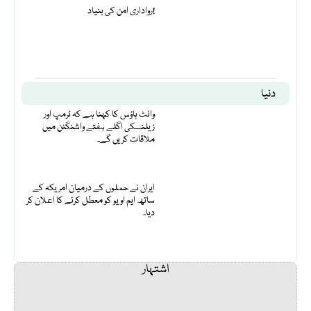
رواداری امن کی بنیاد!
دنیا
وائٹ ہاؤس کا کہنا ہے کہ ٹرمپ اور
زیلنسکی اگلے ہفتے واشنگٹن میں
ملاقات کریں گے۔
ایران نے حملوں کے درمیان امریکہ کے
ساتھ ایم او یو کو معطل کرنے کا اعلان کر
دیا۔
اشتہار