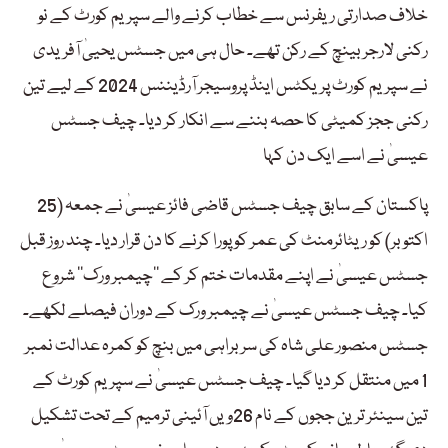
خلاف صدارتی ریفرنس سے خطاب کرنے والے سپریم کورٹ کے نو
رکنی لارجر بینچ کے رکن تھے۔ حال ہی میں جسٹس یحییٰ آفریدی
نے سپریم کورٹ پریکٹس اینڈ پروسیجر آرڈیننس 2024 کے لیے تین
رکنی ججز کمیٹی کا حصہ بننے سے انکار کر دیا۔ چیف جسٹس
عیسیٰ نے اسے ایک دن کہا
پاکستان کے سابق چیف جسٹس قاضی فائز عیسیٰ نے جمعہ (25
اکتوبر) کو ریٹائرمنٹ کی عمر کو پورا کرنے کا دن قرار دیا۔ چند روز قبل
جسٹس عیسیٰ نے اپنے مقدمات ختم کر کے ’’چیمبر ورک‘‘ شروع
کیا۔ چیف جسٹس عیسیٰ نے چیمبر ورک کے دوران فیصلے لکھے۔
جسٹس منصور علی شاہ کی سربراہی میں بنچ کو کمرہ عدالت نمبر
1 میں منتقل کر دیا گیا۔ چیف جسٹس عیسیٰ نے سپریم کورٹ کے
تین سینئر ترین ججوں کے نام 26ویں آئینی ترمیم کے تحت تشکیل