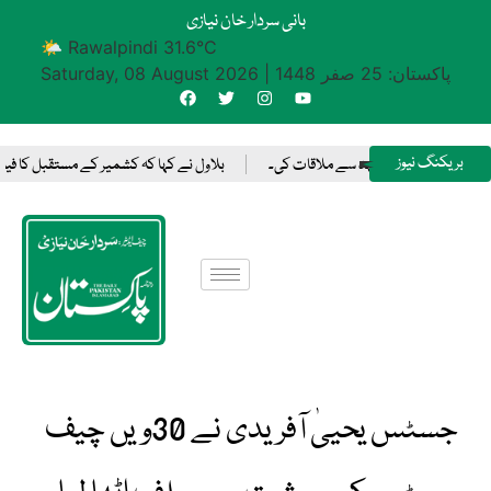
بانی سردار خان نیازی
🌤 Rawalpindi 31.6°C
پاکستان: 25 صفر 1448
|
Saturday, 08 August 2026
بریکنگ نیوز
میں سعودی ولی عہد سے ملاقات کی۔
بلاول نے کہا کہ کشمیر کے مستقبل کا فیصلہ 
جسٹس یحییٰ آفریدی نے 30ویں چیف