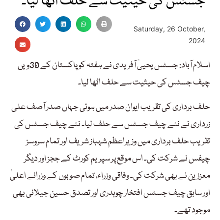
جسٹس کی حیثیت سے حلف اٹھا لیا۔
Saturday, 26 October,
2024
اسلام آباد: جسٹس یحییٰ آفریدی نے ہفتہ کو پاکستان کے 30ویں
چیف جسٹس کی حیثیت سے حلف اٹھا لیا۔
حلف برداری کی تقریب ایوان صدر میں ہوئی جہاں صدر آصف علی
زرداری نے نئے چیف جسٹس سے حلف لیا۔ نئے چیف جسٹس کی
تقریب حلف برداری میں وزیراعظم شہباز شریف اور تمام سروسز
چیفس نے شرکت کی۔ اس موقع پر سپریم کورٹ کے ججز اور دیگر
معززین نے بھی شرکت کی۔ وفاقی وزراء، تمام صوبوں کے وزرائے اعلیٰ
اور سابق چیف جسٹس افتخار چوہدری اور تصدق حسین جیلانی بھی
موجود تھے۔