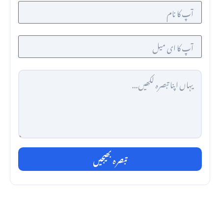
تبصرہ بھیجیں