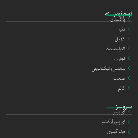
اہم زمرے
پاکستان
دنیا
کھیل
انٹرٹینمنٹ
تجارت
سائنس و ٹیکنالوجی
صحت
کالم
سروسز
ای پیپر
ای پیپر آرکائیو
فوٹو گیلری