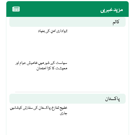
مزید خبریں
کالم
رواداری امن کی بنیاد!
سیاست کے شور میں خاموش عوام اور
معیشت کا کڑا امتحان
پاکستان
خلیج تنازع، پاکستان کی سفارتی کوششیں
جاری