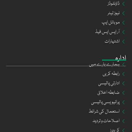
ڈاؤنلوڈز
نیوز لیٹر
موبائل ایپ
آر ایس ایس فیڈ
اشتہارات
ادارہ
ہمارے بارے میں
رابطہ کریں
ادارتی پالیسی
ضابطہ اخلاق
پرائیویسی پالیسی
استعمال کی شرائط
اصلاحات و تردید
کریئرز