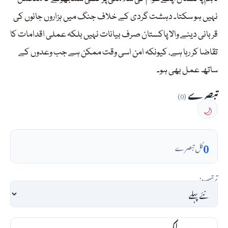
نہیں ہو سکتا۔ دہشت گردی کے خلاف جنگ میں ہزاروں جانوں کی
قربانی دینے والا پاکستان صرف بیانات نہیں بلکہ عملی اقدامات کا
تقاضا کر رہا ہے، کیونکہ امن اسی وقت ممکن ہے جب وعدوں کے
ساتھ عمل بھی ہو۔
تبصرے
(0)
🌙
0
کل تبصرے
ترتیب: