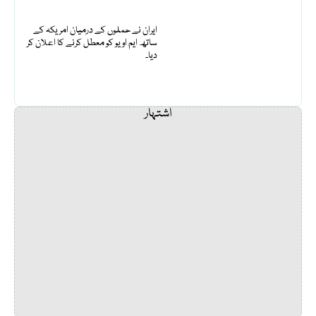
ایران نے حملوں کے درمیان امریکہ کے
ساتھ ایم او یو کو معطل کرنے کا اعلان کر
دیا۔
اشتہار