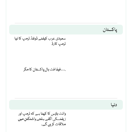
پاکستان
سعودی عرب کیلئے ڈونلڈ ٹرمپ کا نیا
ٹرمپ کارڈ
فیفا فٹ بال پاکستان کا مگر….
دنیا
وائٹ ہاؤس کا کہنا ہے کہ ٹرمپ اور
زیلنسکی اگلے ہفتے واشنگٹن میں
ملاقات کریں گے۔