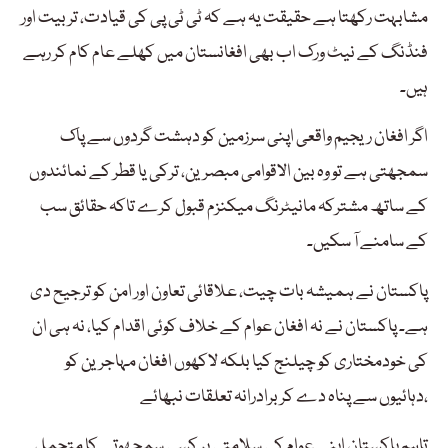
مشابہت رکھتا ہے حقیقت یہ ہے کہ ٹی ٹی پی کی قیادت، تربیت اور
فنڈنگ کے نیٹ ورک اب بھی افغانستان میں کھلے عام کام کر رہے
ہیں۔
اگر افغان ریجیم واقعی اپنی سرزمین کو دہشت گردوں سے پاک
سمجھتی ہے تو وہ بین الاقوامی مبصرین، ترکی یا قطر کے نمائندوں
کے ساتھ مشترکہ مانیٹرنگ میکنزم قبول کرے تاکہ حقائق سب
کے سامنے آ سکیں۔
پاکستان نے ہمیشہ بات چیت، علاقائی تعاون اور امن کو ترجیح دی
ہے۔ پاکستان نے نہ افغان عوام کے خلاف کوئی اقدام کیا، نہ ہی ان
کی خودمختاری کو چیلنج کیا بلکہ لاکھوں افغان مہاجرین کو
دہائیوں سے پناہ دے کر برادرانہ تعلقات نبھائے،
تاہم پاکستان اپنے عوام کی سلامتی پر کسی سمجھوتے کا متحمل