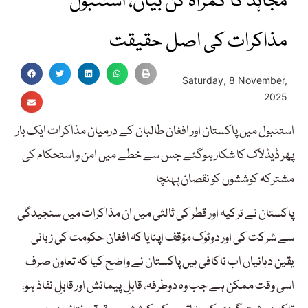
مجاہد کا گمراہ کن بیان، استنبول
مذاکرات کی اصل حقیقت
Saturday, 8 November,
2025
استنبول میں پاکستان اور افغان طالبان کے درمیان مذاکرات ایک بار
پھر ڈیڈلاک کا شکار ہوگئے جس سے خطے میں امن و استحکام کی
مشترکہ کوششوں کو نقصان پہنچا
پاکستان نے ترکیہ اور قطر کی ثالثی میں ان مذاکرات میں سنجیدگی
سے شرکت کی اور دوٹوک مؤقف اپنایا کہ افغان حکومت کی زبانی
یقین دہانیاں اب ناکافی ہیں پاکستان نے واضح کیا کہ تعاون صرف
اسی وقت ممکن ہے جب وہ دوطرفہ، قابلِ پیمائش اور قابلِ نفاذ ہو،