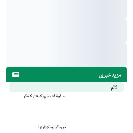
مزید خبریں
کالم
فیفا فٹ بال پاکستان کا مگر….
جو رہ گیا، وہ کردار تھا