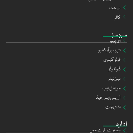
صحت
کالم
سروسز
ای پیپر
ای پیپر آرکائیو
فوٹو گیلری
ڈاؤنلوڈز
نیوز لیٹر
موبائل ایپ
آر ایس ایس فیڈ
اشتہارات
ادارہ
ہمارے بارے میں