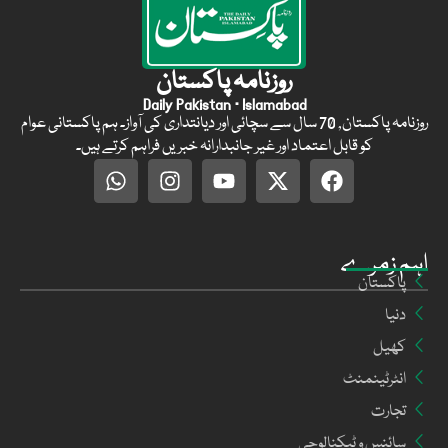
روزنامہ پاکستان
Daily Pakistan · Islamabad
روزنامہ پاکستان, 70 سال سے سچائی اور دیانتداری کی آواز۔ ہم پاکستانی عوام
کو قابل اعتماد اور غیر جانبدارانہ خبریں فراہم کرتے ہیں۔
اہم زمرے
پاکستان
دنیا
کھیل
انٹرٹینمنٹ
تجارت
سائنس و ٹیکنالوجی