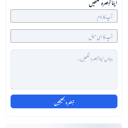
اپنا تبصرہ لکھیں
تبصرہ بھیجیں