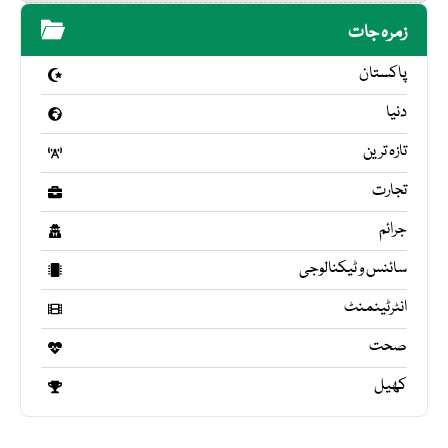
زمرہ جات
پاکستان
دنیا
تازہ ترین
تجارت
جرائم
سائنس و ٹیکنالوجی
انٹرٹینمنٹ
صحت
کھیل