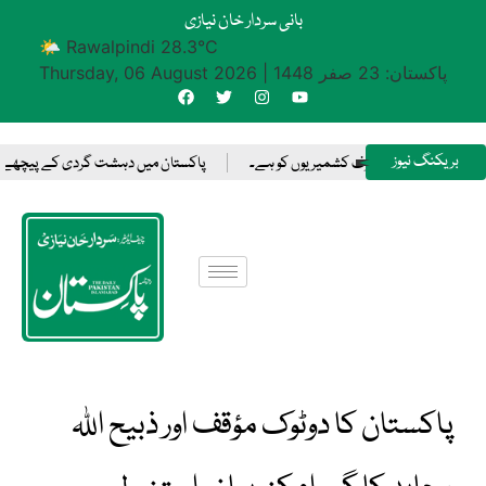
بانی سردار خان نیازی
🌤 Rawalpindi 28.3°C
پاکستان: 23 صفر 1448
|
Thursday, 06 August 2026
بریکنگ نیوز
لہ کرنے کا حق صرف کشمیریوں کو ہے۔
پاکستان میں دہشت گردی کے پیچھے بھارت وس
پاکستان کا دوٹوک مؤقف اور ذبیح اللہ