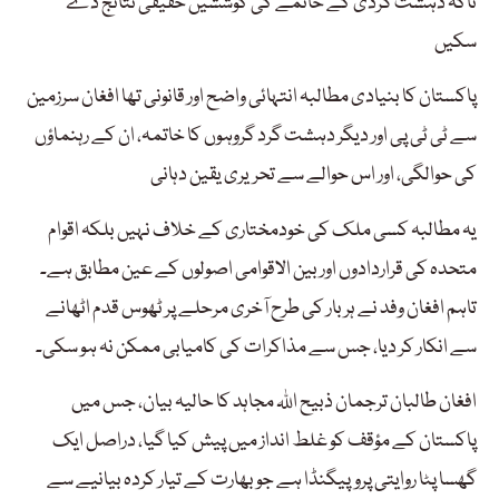
تاکہ دہشت گردی کے خاتمے کی کوششیں حقیقی نتائج دے
سکیں
پاکستان کا بنیادی مطالبہ انتہائی واضح اور قانونی تھا افغان سرزمین
سے ٹی ٹی پی اور دیگر دہشت گرد گروہوں کا خاتمہ، ان کے رہنماؤں
کی حوالگی، اور اس حوالے سے تحریری یقین دہانی
یہ مطالبہ کسی ملک کی خودمختاری کے خلاف نہیں بلکہ اقوام
متحدہ کی قراردادوں اور بین الاقوامی اصولوں کے عین مطابق ہے۔
تاہم افغان وفد نے ہر بار کی طرح آخری مرحلے پر ٹھوس قدم اٹھانے
سے انکار کر دیا، جس سے مذاکرات کی کامیابی ممکن نہ ہو سکی۔
افغان طالبان ترجمان ذبیح اللہ مجاہد کا حالیہ بیان، جس میں
پاکستان کے مؤقف کو غلط انداز میں پیش کیا گیا، دراصل ایک
گھسا پٹا روایتی پروپیگنڈا ہے جو بھارت کے تیار کردہ بیانیے سے