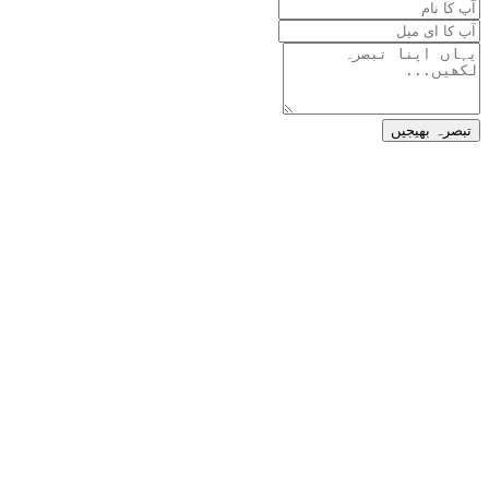
تبصرہ بھیجیں