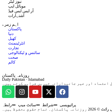
نیوز لیٹر
موبائل ایپ
آر ایس ایس فیڈ
اشتہارات
اہم زمرے
پاکستان
دنیا
کھیل
انٹرٹینمنٹ
تجارت
سائنس و ٹیکنالوجی
صحت
کالم
روزنامہ پاکستان
Daily Pakistan · Islamabad
پرائیویسی
شرائط
سائٹ میپ
رابطہ
20 روزنامہ پاکستان۔ تمام حقوق محفوظ ہیں۔