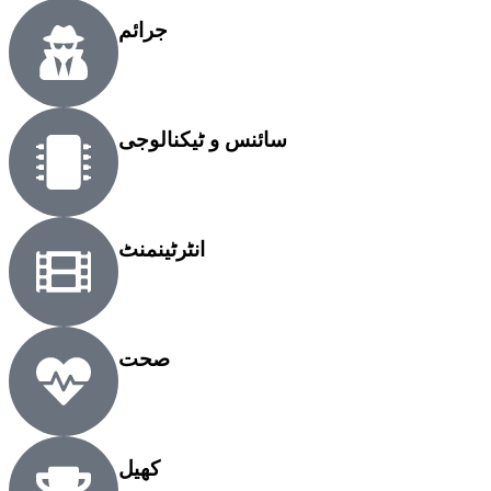
جرائم
سائنس و ٹیکنالوجی
انٹرٹینمنٹ
صحت
کھیل