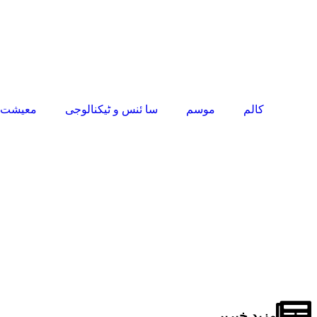
کالم
موسم
سا ئنس و ٹیکنالوجی
معیشت و
مزید خبریں