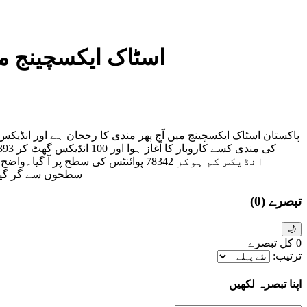
اسٹاک ایکسچینج میں آج پھر مندی ،
سطحوں سے گر گیا ت
تبصرے
(0)
🌙
0
کل تبصرے
ترتیب:
اپنا تبصرہ لکھیں