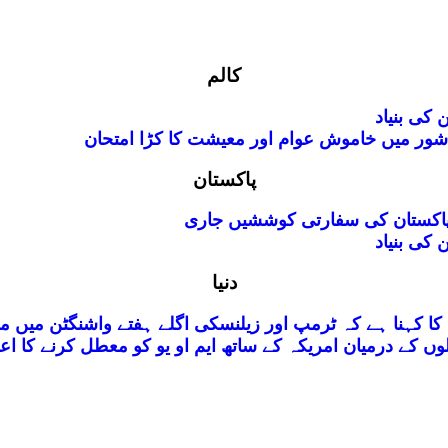
کالم
ور میں خاموش عوام اور معیشت کا کڑا امتحان
پاکستان
 پاکستان کی سفارتی کوششیں جاری
دنیا
ا کہنا ہے کہ ٹرمپ اور زیلنسکی اگلے ہفتے واشنگٹن میں م
وں کے درمیان امریکہ کے ساتھ ایم او یو کو معطل کرنے کا اعل