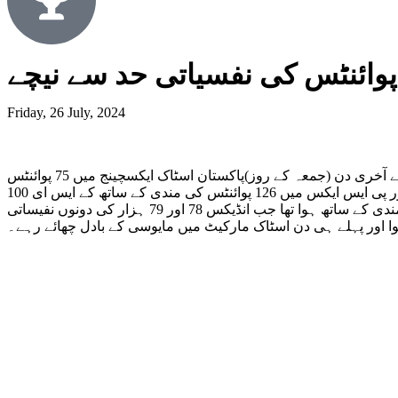
Friday, 26 July, 2024
پاکستان اسٹاک ایکسچینج میں آج پھر مندی کا رجحان ہے اور انڈیکس 79 ہزار پوائنٹس کی نفسیاتی حد سے بھی نیچے ہے۔کاروباری ہفتے کے آخری دن (جمعہ کے روز)پاکستان اسٹاک ایکسچینج میں 75 پوائنٹس
کی مندی کسے کاروبار کا آغاز ہوا اور 100 انڈیکس گھٹ کر 78393 پوائنٹس کی سطح پر آ گیا۔ بعد ازاں گراوٹ کا رجحان جاری رہا اور پی ایس ایکس میں 126 پوائنٹس کی مندی کے ساتھ کے ایس ای 100
انڈیکس کم ہوکر 78342 پوائنٹس کی سطح پر آ گیا۔واضح رہے کہ گزشتہ کاروباری ہفتے کا اختتام بھی بازارِ حصص میں شدید مندی کے ساتھ ہوا تھا جب انڈیکس 78 اور 79 ہزار کی دونوں نفیساتی
وا اور پہلے ہی دن اسٹاک مارکیٹ میں مایوسی کے بادل چھائے رہے۔