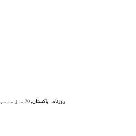
روزنامہ پاکستان, 70 سال سے سچائی اور دیانتداری کی آواز۔ ہم پاکستانی عوام کو قابل اعتماد اور غیر جانبدارانہ خبریں فراہم کرتے ہیں۔