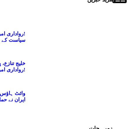
رواداری امن کی بنیاد!
سیاست کے ش
خلیج تنازع،
رواداری امن کی بنیاد!
وائٹ ہاؤس ک
ایران نے حمل
زمرہ جات