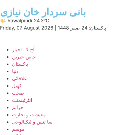
بانی سردار خان نیازی
🌤 Rawalpindi 24.3°C
پاکستان: 24 صفر 1448
|
Friday, 07 August 2026
آج کے اخبار
خاص خبریں
پاکستان
دنیا
علاقائی
کھیل
صحت
انٹرٹینمنٹ
جرائم
معیشت و تجارت
سا ئنس و ٹیکنالوجی
موسم