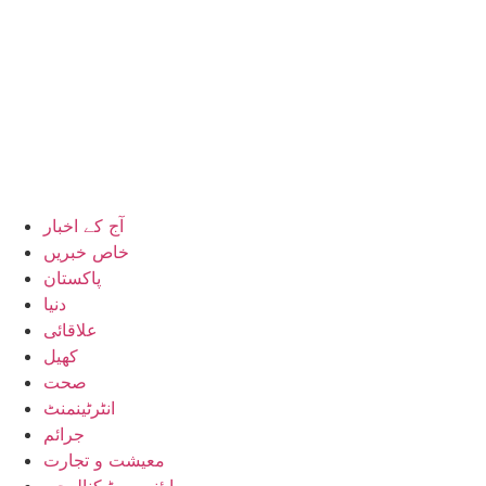
آج کے اخبار
خاص خبریں
پاکستان
دنیا
علاقائی
کھیل
صحت
انٹرٹینمنٹ
جرائم
معیشت و تجارت