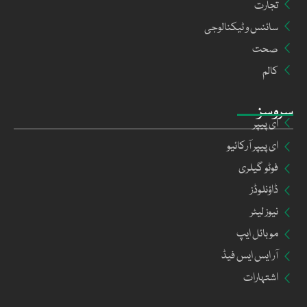
تجارت
سائنس و ٹیکنالوجی
صحت
کالم
سروسز
ای پیپر
ای پیپر آرکائیو
فوٹو گیلری
ڈاؤنلوڈز
نیوز لیٹر
موبائل ایپ
آر ایس ایس فیڈ
اشتہارات