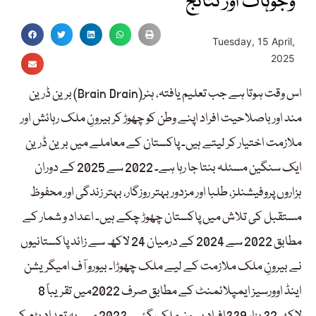
وجوہات اور نتائج
Tuesday, 15 April,
2025
برین ڈرین (Brain Drain)اس وقت ہوتا ہے جب تعلیم یافتہ، ہنر
مند اور باصلاحیت افراد اپنے وطن کو چھوڑ کر بیرونِ ملک رہائش اور
ملازمت اختیار کر لیتے ہیں۔ پاکستان کے معاملے میں برین ڈرین
ایک سنگین مسئلہ بنتا جا رہا ہے۔ 2022 سے 2025 کے دوران
ہزاروں پروفیشنلز، طلبا اور مزدور بہتر روزگار، بہتر زندگی اور محفوظ
مستقبل کی تلاش میں پاکستان چھوڑ چکے ہیں۔ اعداد و شمار کے
مطابق 2022 سے 2024 کے درمیان 24 لاکھ سے زائد پاکستانیوں
نے بیرونِ ملک ملازمت کے لیے ملک چھوڑا۔ بیورو آف امیگریشن
اینڈ اوورسیز ایمپلائمنٹ کے مطابق صرف 2022میں تقریباً 8