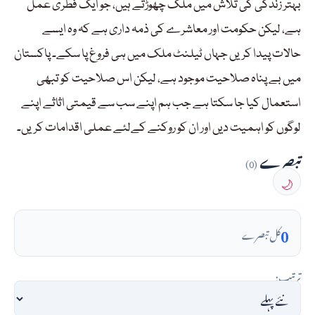
بہتر زندگی کی تلاش میں ملک چھوڑتے ہیں، جو ایک فطری عمل
ہے، لیکن حکومت اور معاشرے کی ذمہ داری ہے کہ وہ ایسے
حالات پیدا کریں جہاں ٹیلنٹ ملک میں ہی فروغ پا سکے۔ پاکستان
میں بے پناہ صلاحیت موجود ہے، لیکن اس صلاحیت کو تبھی
استعمال کیا جا سکتا ہے جب ہم اپنے سب سے قیمتی اثاثے اپنے
لوگوں کو اہمیت دیں اور ان کو روکنے کےلئے عملی اقدامات کریں۔
تبصرے
(0)
🌙
0
کل تبصرے
ترتیب: