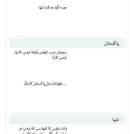
جو رہ گیا، وہ کردار تھا
پاکستان
سعودی عرب کیلئے ڈونلڈ ٹرمپ کا نیا
ٹرمپ کارڈ
فیفا فٹ بال پاکستان کا مگر….
دنیا
وائٹ ہاؤس کا کہنا ہے کہ ٹرمپ اور
زیلنسکی اگلے ہفتے واشنگٹن میں