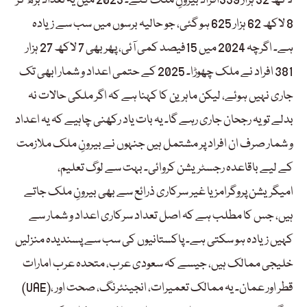
لاکھ 32 ہزار 339افراد بیرونِ ملک گئے۔ 2023 میں یہ تعداد بڑھ کر
8 لاکھ 62 ہزار 625 ہو گئی، جو حالیہ برسوں میں سب سے زیادہ
ہے۔ اگرچہ 2024 میں 15فیصد کمی آئی، پھر بھی 7 لاکھ 27 ہزار
381 افراد نے ملک چھوڑا۔ 2025 کے حتمی اعداد و شمار ابھی تک
جاری نہیں ہوئے، لیکن ماہرین کا کہنا ہے کہ اگر ملکی حالات نہ
بدلے تو یہ رجحان جاری رہے گا۔ یہ بات یاد رکھنی چاہیے کہ یہ اعداد
و شمار صرف ان افراد پر مشتمل ہیں جنہوں نے بیرونِ ملک ملازمت
کے لیے باقاعدہ رجسٹریشن کروائی۔ بہت سے لوگ تعلیم،
امیگریشن پروگرامز یا غیر سرکاری ذرائع سے بھی بیرونِ ملک جاتے
ہیں، جس کا مطلب ہے کہ اصل تعداد سرکاری اعداد و شمار سے
کہیں زیادہ ہو سکتی ہے۔ پاکستانیوں کی سب سے پسندیدہ منزلیں
خلیجی ممالک ہیں، جیسے کہ سعودی عرب، متحدہ عرب امارات
(UAE)، قطر اور عمان۔ یہ ممالک تعمیرات، انجینئرنگ، صحت اور