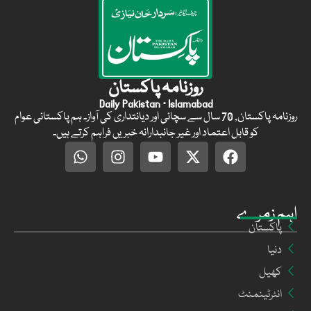
روزنامہ پاکستان
Daily Pakistan · Islamabad
روزنامہ پاکستان, 70 سال سے سچائی اور دیانتداری کی آواز۔ ہم پاکستانی عوام
کو قابل اعتماد اور غیر جانبدارانہ خبریں فراہم کرتے ہیں۔
اہم زمرے
پاکستان
دنیا
کھیل
انٹرٹینمنٹ