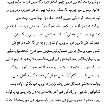
دیگر ہنر مند شعبوں میں اچھی تنخواہ پر ملازمتیں فراہم کرتے ہیں۔
حالیہ برسوں میں یورپ کا ملک رومانیہ بھی خاص طور پر مزدوروں اور
نیم ہنر مند افراد کے لیے پرکشش مقام بن چکا ہے۔ بہت سے
پروفیشنلز اور طلبا امریکہ، برطانیہ، کینیڈا، جرمنی اور آسٹریلیا میں
تعلیم اور مستقل رہائش کے لیے منتقل ہو رہے ہیں۔ پاکستان
چھوڑنے کی کئی وجوہات ہیں۔ ایک بڑی وجہ روزگار کے مواقع کی
کمی ہے۔ ہر سال ہزاروں طلبا یونیورسٹیوں سے فارغ التحصیل ہوتے
ہیں، لیکن مقامی مارکیٹ ان کے لیے مناسب ملازمتیں فراہم کرنے
سے قاصر ہے۔ نتیجتا، بہت سے تعلیم یافتہ نوجوان یا تو بے روزگار
رہتے ہیں یا ایسے کام کرتے ہیں جو ان کی تعلیم کے مطابق نہیں
ہوتے۔ معاشی مسائل بھی ایک بڑی وجہ ہیں۔ مہنگائی زیادہ ہے،
تنخواہیں کم ہیں اور زندگی کے اخراجات دن بہ دن بڑھ رہے ہیں۔ لوگ
اپنی محدود آمدن سے اپنے خاندانوں کو سنبھالنے میں مشکلات کا