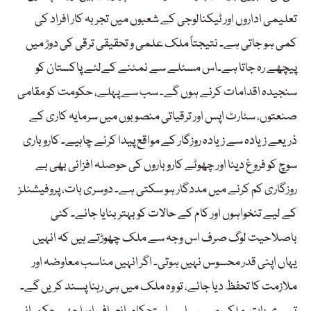
تعلیمی اداروں اور ٹیکنالوجی کے شعبوں میں تجربہ کار افراد کی
کمی ہو جاتی ہے۔ نتیجتاً ملک علمی و تحقیقی ترقی کی دوڑ میں
پیچھے رہ جاتا ہے۔اس مسئلے سے نمٹنے کےلئے پاکستان کو
سنجیدہ اقدامات کرنے ہوں گے۔ سب سے پہلے، حکومت کو مقامی
صنعتوں، سٹارٹ اپس اور ترقیاتی منصوبوں میں سرمایہ کاری کے
ذریعے زیادہ سے زیادہ روزگار کے مواقع پیدا کرنے چاہیے۔ کاروباری
سوچ کو فروغ دینا اور چھوٹے کاروباروں کی حوصلہ افزائی بھی بے
روزگاری کم کرنے میں مددگار ہو سکتی ہے۔ دوسری بات، پروفیشنلز
کے لیے تنخواہوں اور کام کے حالات کو بہتر بنایا جائے۔ کئی
باصلاحیت لوگ صرف اس وجہ سے ملک چھوڑتے ہیں کہ انہیں
یہاں اپنی قدر محسوس نہیں ہوتی۔ اگر انہیں مناسب معاوضہ اور
ملازمت کا تحفظ دیا جائے، تو وہ ملک میں ہی رہنا پسند کریں گے۔