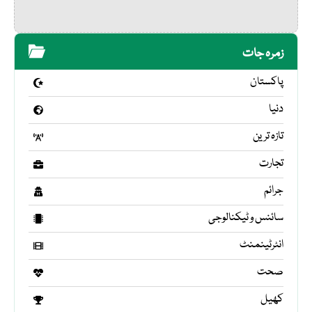
زمرہ جات
پاکستان
دنیا
تازہ ترین
تجارت
جرائم
سائنس و ٹیکنالوجی
انٹرٹینمنٹ
صحت
کھیل