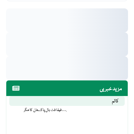
مزید خبریں
کالم
فیفا فٹ بال پاکستان کا مگر….