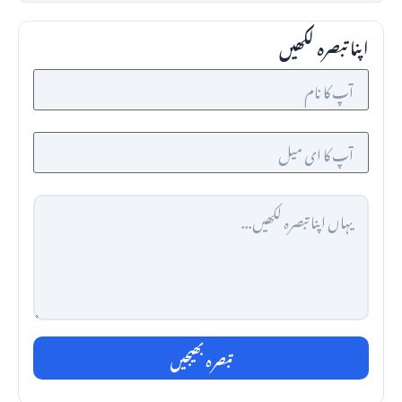
اپنا تبصرہ لکھیں
تبصرہ بھیجیں