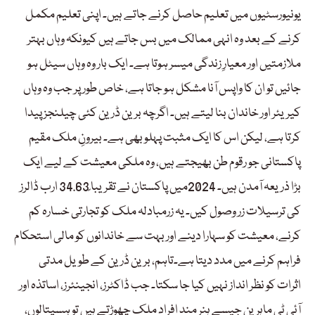
یونیورسٹیوں میں تعلیم حاصل کرنے جاتے ہیں۔ اپنی تعلیم مکمل
کرنے کے بعد وہ انہی ممالک میں بس جاتے ہیں کیونکہ وہاں بہتر
ملازمتیں اور معیارِ زندگی میسر ہوتا ہے۔ ایک بار وہ وہاں سیٹل ہو
جائیں تو ان کا واپس آنا مشکل ہو جاتا ہے، خاص طور پر جب وہ وہاں
کیریئر اور خاندان بنا لیتے ہیں۔ اگرچہ برین ڈرین کئی چیلنجز پیدا
کرتا ہے، لیکن اس کا ایک مثبت پہلو بھی ہے۔ بیرونِ ملک مقیم
پاکستانی جو رقوم طن بھیجتے ہیں، وہ ملکی معیشت کے لیے ایک
بڑا ذریعہ آمدن ہیں۔ 2024میں پاکستان نے تقریبا ً34.63 ارب ڈالرز
کی ترسیلات زر وصول کیں۔ یہ زرمبادلہ ملک کو تجارتی خسارہ کم
کرنے، معیشت کو سہارا دینے اور بہت سے خاندانوں کو مالی استحکام
فراہم کرنے میں مدد دیتا ہے۔تاہم، برین ڈرین کے طویل مدتی
اثرات کو نظر انداز نہیں کیا جا سکتا۔ جب ڈاکٹرز، انجینئرز، اساتذہ اور
آئی ٹی ماہرین جیسے ہنر مند افراد ملک چھوڑتے ہیں تو ہسپتالوں،