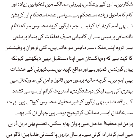
شکار ہیں۔ اس کے برعکس، بیرونی ممالک میں تنخواہیں زیادہ اور
کام کا ماحول زیادہ مستحکم ہے۔سیاسی عدم استحکام اور کرپشن
نے بھی اہم کردار ادا کیا ہے۔ جب لوگوں کو یہ محسوس ہو کہ نظام
ناانصافی پر مبنی ہے اور کامیابی صرف تعلقات کی بنیاد پر ملتی
ہے، تو وہ اپنے ملک سے مایوس ہو جاتے ہیں۔ کئی نوجوان پروفیشنلز
کا کہنا ہے کہ وہ پاکستان میں اپنا مستقبل نہیں دیکھتے کیونکہ
یہاں گورننس کمزور ہے اور مواقع ناپید ہیں۔سیکیورٹی کے خدشات
بھی اہم ہیں۔ اگرچہ حالیہ برسوں میں قانون و امن کی صورتحال میں
بہتری آئی ہے، لیکن دہشتگردی، اسٹریٹ کرائم اور سیاسی تشدد
کے واقعات اب بھی لوگوں کو غیر محفوظ محسوس کرواتے ہیں۔ بہت
سے خاندان ایسے ممالک کو ترجیح دیتے ہیں جہاں ان کے بچے
پرامن اور محفوظ ماحول میں پروان چڑھ سکیں۔ تعلیم بھی برین ڈرین
میں اہم کردار ادا کرتی ہے۔ ہر سال ہزاروں پاکستانی طلبا بین الاقوامی