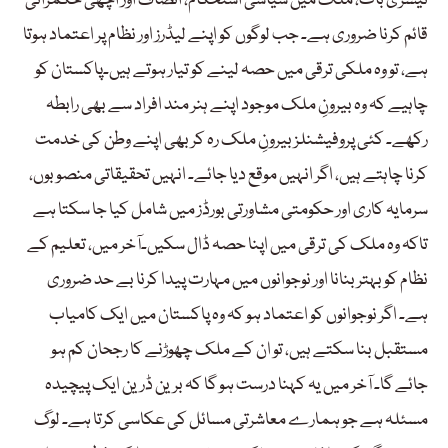
تیسری بات، ملک میں سیاسی استحکام، انصاف اور اچھی حکمرانی
قائم کرنا ضروری ہے۔ جب لوگوں کو اپنے لیڈرز اور نظام پر اعتماد ہوتا
ہے، تو وہ ملکی ترقی میں حصہ لینے کو تیار ہوتے ہیں۔پاکستان کو
چاہیے کہ وہ بیرونِ ملک موجود اپنے ہنر مند افراد سے بھی رابطہ
رکھے۔ کئی پروفیشنلز بیرونِ ملک رہ کر بھی اپنے وطن کی خدمت
کرنا چاہتے ہیں، اگر انہیں موقع دیا جائے۔ انہیں تحقیقاتی منصوبوں،
سرمایہ کاری اور حکومتی مشاورتی بورڈز میں شامل کیا جا سکتا ہے
تاکہ وہ ملک کی ترقی میں اپنا حصہ ڈال سکیں۔آخر میں، تعلیم کے
نظام کو بہتر بنانا اور نوجوانوں میں مہارت پیدا کرنا بے حد ضروری
ہے۔ اگر نوجوانوں کو اعتماد ہو کہ وہ پاکستان میں ایک کامیاب
مستقبل بنا سکتے ہیں، تو ان کے ملک چھوڑنے کا رجحان کم ہو
جائے گا۔ آخر میں یہ کہنا درست ہو گا کہ برین ڈرین ایک پیچیدہ
مسئلہ ہے جو ہمارے معاشرتی مسائل کی عکاسی کرتا ہے۔ لوگ