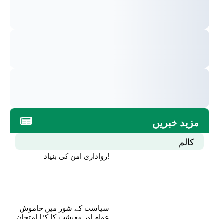
مزید خبریں
کالم
رواداری امن کی بنیاد!
سیاست کے شور میں خاموش
عوام اور معیشت کا کڑا امتحان