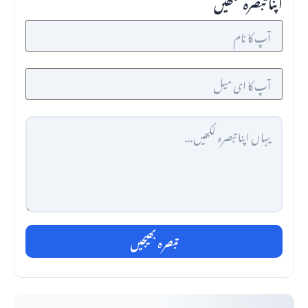
اپنا تبصرہ لکھیں
تبصرہ بھیجیں