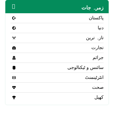
زمرہ جات
پاکستان
دنیا
تازہ ترین
تجارت
جرائم
سائنس و ٹیکنالوجی
انٹرٹینمنٹ
صحت
کھیل