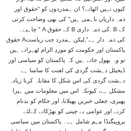
کیوں نہیں اٹھاتے؟ ان ہمدردوں کو “حقوق اور
ذمہ داریاں باہمی ہیں” کی بھی وضاحت کرنی
چاہیے۔ ” A کے حقوق B کی ذمہ داری. B کے
حقوق Aکی ذمہ دار ہے”,لیکن ہمدرد جب ریاست
پاکستان اور حکومت کو موردِ الزام ٹھہراتے ہیں
تو وہ بھول جاتے ہیں کہ پاکستان کو سیاسی اور
ڈیجیٹل دہشت گردی کی لعنت کا سامنا ہے
دہشت گردی کی اس شکل کا مقابلہ کرنا زیادہ
مشکل ہے، کیونکہ اس میں معلومات میں ہیرا
پھیری، جعلی خبریں پھیلانا، اور حکام کو بدنام
کرنے اور عوامی بے چینی کو بھڑکانے کےلئے
پروپیگنڈا مہم شامل ہے۔ پاکستان میں سیاسی