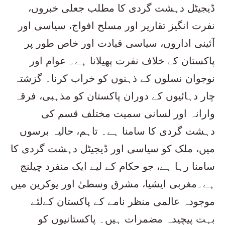
ڈیجیٹل دہشت گردی کا مطلب جعلی خبروں،
نفرت انگیز تقاریر اور مسلح افواج، سیاسی اور
آئینی اداروں، سیاسی قیادت اور خاص طور پر
پاکستان کے خلاف نفرت پھیلانا ہے۔ عوام اور
نوجوان نسلوں کے ذہنوں کو خراب کرنا۔ گزشتہ
چار دہائیوں کے دوران پاکستان کو مذہبی، فرقہ
وارانہ اور لسانی سمیت مختلف قسم کی
دہشت گردی کا سامنا ہے۔ تاہم، حالیہ برسوں
میں، ملک کو سیاسی اور ڈیجیٹل دہشت گردی کا
سامنا رہا ہے، جو حکام کے لیے ایک منفرد چیلنج
ہے۔مغربی ایشیا، مشرق وسطیٰ اور یوکرین میں
موجودہ عالمی منظر نامے کے پاکستان کےلئے
بہت پیچیدہ مضمرات ہیں۔ پاکستانیوں کو