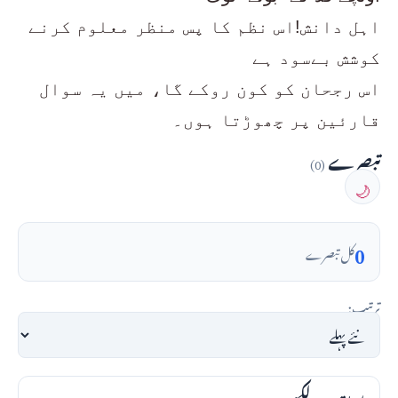
اہل دانش!اس نظم کا پس منظر معلوم کرنے
کوشش بےسود ہے
اس رجحان کو کون روکے گا، میں یہ سوال
قارئین پر چھوڑتا ہوں۔
تبصرے
(0)
🌙
0
کل تبصرے
ترتیب: