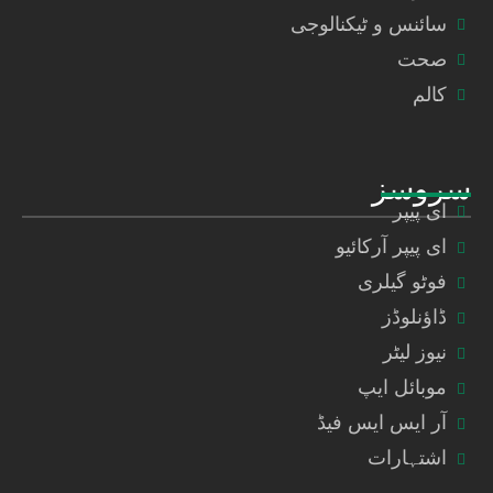
سائنس و ٹیکنالوجی
صحت
کالم
سروسز
ای پیپر
ای پیپر آرکائیو
فوٹو گیلری
ڈاؤنلوڈز
نیوز لیٹر
موبائل ایپ
آر ایس ایس فیڈ
اشتہارات