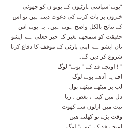
“بونے”سیاسی پارٹیوں کے بونو ں کو جھوٹی
خبروں پر بات کرنے کی دعوت دیتے ہیں تو اس
کے نتائج بالکل واضح ہوتے ہیں۔ یہ بونے اس
حقیقت کو سمجھے بغیر کہ خبر جعلی ہے، ایشو
نان ایشو ہے، اپنی پارٹی کے موقف کا دفاع کرنا
شروع کر دیں گے۔
اونچے قد کے ” بونے” لوگ ! ”
اف یہ آدھے پونے لوگ
لب پر میٹھے میٹھے بول
دل میں کینہ ، بغض ، ریا
نیت میں ازلوں سے کھوٹ
وقت پڑے تو کھلتے ھیں
اونچے قد کے “بونے” لوگ