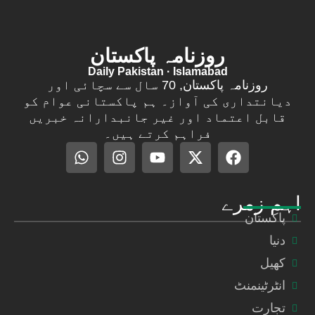
روزنامہ پاکستان
Daily Pakistan · Islamabad
روزنامہ پاکستان, 70 سال سے سچائی اور
دیانتداری کی آواز۔ ہم پاکستانی عوام کو
قابل اعتماد اور غیر جانبدارانہ خبریں
فراہم کرتے ہیں۔
اہم زمرے
پاکستان
دنیا
کھیل
انٹرٹینمنٹ
تجارت