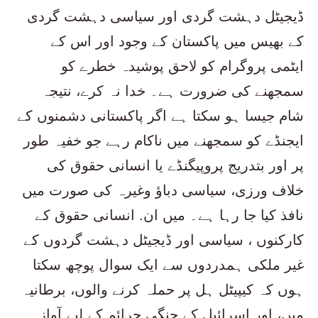
ڈیجیٹل دہشت گردی اور سیاسی دہشت گردی
کے بھیس میں پاکستان کے وجود اور اس کے
ایٹمی پروگرام کو لاحق پوشیدہ خطرے کو
سمجھنے کی ضرورت ہے۔ خدا نہ کرے، نتیجہ
شام جیسا ہو سکتا ہے اگر پاکستانی دشمنوں کے
ایجنڈے کو سمجھنے میں ناکام رہے جو خفیہ طور
پر اور بتدریج پروپیگنڈے یا انسانی حقوق کی
خلاف ورزی، سیاسی دباﺅ وغیرہ کی صورت میں
نافذ کیا جا رہا ہے۔ میں ان. انسانی حقوق کے
کارکنوں ، سیاسی اور ڈیجیٹل دہشت گردوں کے
غیر ملکی ہمدردوں سے ایک سوال پوچھ سکتا
ہوں کہ کیپیٹل ہل پر حملہ کرنے والوں، برطانیہ
میں، اور اسرائیل کے جنگی جرائم کے لیے آواز