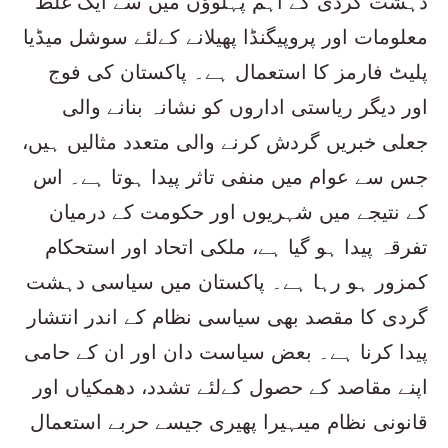
دہشت گردی کے اہم پہلوﺅں میں سے ایک غلط
معلومات اور پروپیگنڈا پھیلانے کےلئے سوشل میڈیا
پلیٹ فارمز کا استعمال ہے۔ پاکستان کی فوج
اور دیگر ریاستی اداروں کو نشانہ بنانے والی
جعلی خبریں گردش کرنے والی متعدد مثالیں ہیں،
جس سے عوام میں منفی تاثر پیدا ہوتا ہے۔ اس
کے نتیجے میں شہریوں اور حکومت کے درمیان
تفرقہ پیدا ہو گیا ہے، ملکی اتحاد اور استحکام
کمزور ہو رہا ہے۔ پاکستان میں سیاسی دہشت
گردی کا مقصد بھی سیاسی نظام کے اندر انتشار
پیدا کرنا ہے۔ بعض سیاست دان اور ان کے حامی
اپنے مقاصد کے حصول کےلئے تشدد، دھمکیاں اور
قانونی نظام میںہیرا پھیری جیسے حربے استعمال