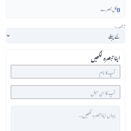
0
کل تبصرے
ترتیب:
اپنا تبصرہ لکھیں