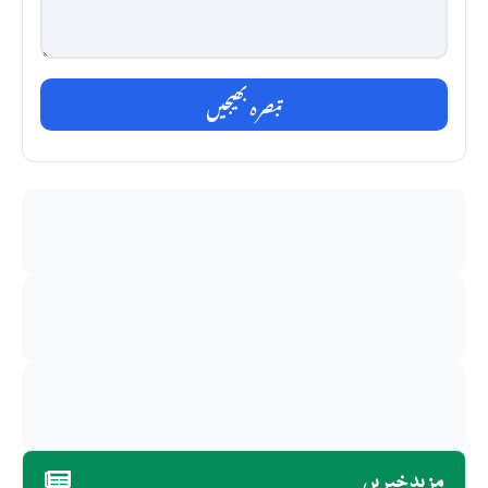
تبصرہ بھیجیں
مزید خبریں