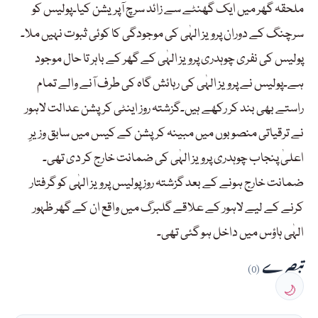
ملحقہ گھر میں ایک گھنٹے سے زائد سرچ آپریشن کیا۔پولیس کو
سرچنگ کے دوران پرویز الہٰی کی موجودگی کا کوئی ثبوت نہیں ملا۔
پولیس کی نفری چوہدری پرویز الہٰی کے گھر کے باہر تا حال موجود
ہے۔پولیس نے پرویز الہٰی کی رہائش گاہ کی طرف آنے والے تمام
راستے بھی بند کر رکھے ہیں۔گزشتہ روز اینٹی کرپشن عدالت لاہور
نے ترقیاتی منصوبوں میں مبینہ کرپشن کے کیس میں سابق وزیرِ
اعلیٰ پنجاب چوہدری پرویز الہٰی کی ضمانت خارج کر دی تھی۔
ضمانت خارج ہونے کے بعد گزشتہ روز پولیس پرویز الہٰی کو گرفتار
کرنے کے لیے لاہور کے علاقے گلبرگ میں واقع ان کے گھر ظہور
الہٰی ہاؤس میں داخل ہو گئی تھی۔
تبصرے
(0)
🌙