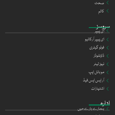
صحت
کالم
سروسز
ای پیپر
ای پیپر آرکائیو
فوٹو گیلری
ڈاؤنلوڈز
نیوز لیٹر
موبائل ایپ
آر ایس ایس فیڈ
اشتہارات
ادارہ
ہمارے بارے میں