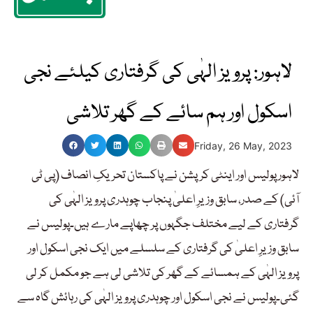
لاہور: پرویز الہٰی کی گرفتاری کیلئے نجی
اسکول اور ہم سائے کے گھر تلاشی
Friday, 26 May, 2023
لاہور پولیس اور اینٹی کرپشن نے پاکستان تحریکِ انصاف (پی ٹی
آئی) کے صدر، سابق وزیرِ اعلیٰ پنجاب چوہدری پرویز الہٰی کی
گرفتاری کے لیے مختلف جگہوں پر چھاپے مارے ہیں۔پولیس نے
سابق وزیرِ اعلیٰ کی گرفتاری کے سلسلے میں ایک نجی اسکول اور
پرویز الہٰی کے ہمسائے کے گھر کی تلاشی لی ہے جو مکمل کر لی
گئی۔پولیس نے نجی اسکول اور چوہدری پرویز الہٰی کی رہائش گاہ سے