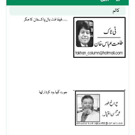
کالم
فیفا فٹ بال پاکستان کا مگر….
جو رہ گیا، وہ کردار تھا