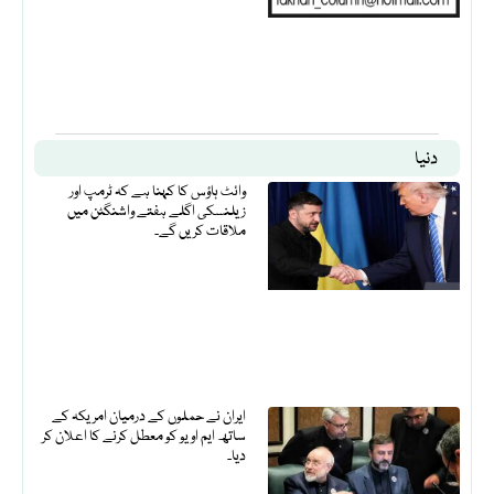
دنیا
وائٹ ہاؤس کا کہنا ہے کہ ٹرمپ اور
زیلنسکی اگلے ہفتے واشنگٹن میں
ملاقات کریں گے۔
ایران نے حملوں کے درمیان امریکہ کے
ساتھ ایم او یو کو معطل کرنے کا اعلان کر
دیا۔