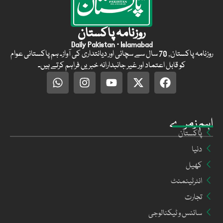
روزنامہ پاکستان
Daily Pakistan · Islamabad
روزنامہ پاکستان, 70 سال سے سچائی اور دیانتداری کی آواز۔ ہم پاکستانی عوام
کو قابل اعتماد اور غیر جانبدارانہ خبریں فراہم کرتے ہیں۔
اہم زمرے
پاکستان
دنیا
کھیل
انٹرٹینمنٹ
تجارت
سائنس و ٹیکنالوجی