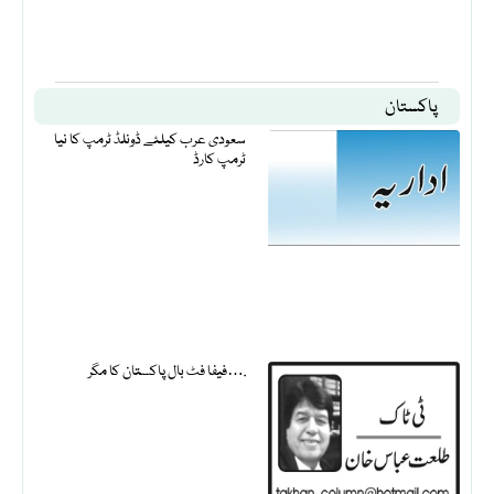
پاکستان
سعودی عرب کیلئے ڈونلڈ ٹرمپ کا نیا
ٹرمپ کارڈ
فیفا فٹ بال پاکستان کا مگر….