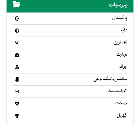
زمرہ جات
پاکستان
دنیا
تازہ ترین
تجارت
جرائم
سائنس و ٹیکنالوجی
انٹرٹینمنٹ
صحت
کھیل